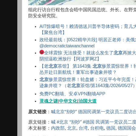
组此行访台行程包含会晤中国民国总统、外长、在野
防安全研究院。
AIT惊爆暗号！赖清德送川普半导体密码；育儿
【聚焦台湾】
政经最前线：[0522精华片段] 明居正老师：美俄
@democratictaiwanchannel
全球震惊 无法接受！就这么发生了
北京
再掀大
阴招逼欧洲放行【阿波罗网Z】
【老
北京
茶馆】 第1643集
北京
惨景震惊世界！
怂开赴日新航线！董军出事迹象井喷？
北京
惨景震惊世界！轮盘赌：习近平今年完蛋！
迹象井喷？（老
北京
茶馆/第1643集/2026/05/27
免费PC翻墙、安卓VPN翻墙APP
灵魂之谜
|
中华文化
|
治国大道
原文链接
：
喊北京“别吵” 德国民调第一党议员二度访
原文链接：
喊 #北京 “别吵” #德国 民调第一党议员二
本文标签：
内政部
,
北京
,
台湾
,
台积电
,
德国
,
德国国会