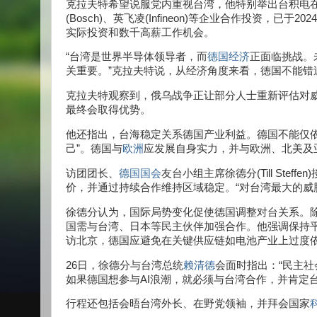
克拉夫特希望说服党内重视台湾，他特别举出台积电
(Bosch)、英飞凌(Infineon)等企业合作投资，
实际投资和数千高薪工作机会。
“台湾是世界半导体领导者，而
德国经济
正面临挑战。
关重要。”克拉夫特说，从经济角度来看，德国不能错
克拉夫特观察到，俄乌战争正让部分人士重新评估对
最终会取得优势。
他还指出，台海稳定关系德国产业利益。德国不能仅
己”。德国与
欧洲
应发展自身实力，并与欧洲、北美及
访团团长、
德国国会
友台小组主席徐德分(Till Ste
价，并通过持续合作维持区域稳定。“对台湾最大的威
徐德分认为，国际局势变化促使德国调整对台关系。
国需与台湾、日本等民主伙伴加强合作。他强调保持平衡的重要
访北京，德国应避免在关键供应链如电池产业上过度
26日，徐德分与台湾总统
赖清德
会面时指出：“民主
如果德国想参与AI浪潮，就必须与台湾合作，并肯定
行程还包括会晤台湾外长、在野党领袖，并拜会国家