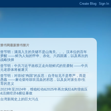
禁书网最新禁书禁片
曾节明：满清入主的关键不是山海关。。。汉本位的百年
梦醒 ——鲜为人知的甲申、赤化、六四因素，以及再次的
战略抉择
曾节明：中共习近平政权正走向朝鲜式的世袭制 ——中共
元老群体将被屠灭
曾节明：对崇祯“殉国”的反思：自寻短见不是尊严，而是
愚蠢 ——兼论柴玲鼓吹流血的邪恶，以及反对派生存/生
育的意义
2023年至2024年，维稳松动&2025年再次疯狂&跨境镇压
&活摘经济&横征暴敛
台湾新闻史上的巨大污点