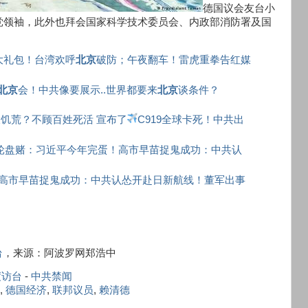
德国议会友台小
党领袖，此外也拜会国家科学技术委员会、内政部消防署及国
大礼包！台湾欢呼
北京
破防；午夜翻车！雷虎重拳告红媒
北京
会！中共像要展示..世界都要来
北京
谈条件？
饥荒？不顾百姓死活 宣布了
C919全球卡死！中共出
轮盘赌：习近平今年完蛋！高市早苗捉鬼成功：中共认
高市早苗捉鬼成功：中共认怂开赴日新航线！董军出事
）
台
，来源：阿波罗网郑浩中
度访台
-
中共禁闻
,
德国经济
,
联邦议员
,
赖清德