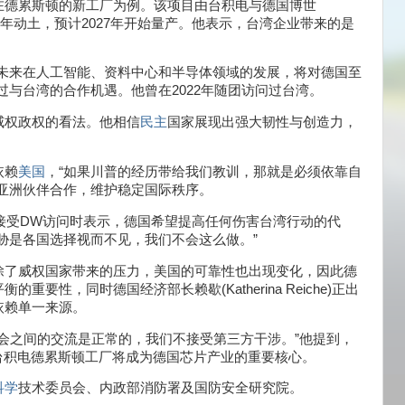
在德累斯顿的新工厂为例。该项目由台积电与德国博世
已于2024年动土，预计2027年开始量产。他表示，台湾企业带来的是
未来在人工智能、资料中心和半导体领域的发展，将对德国至
过与台湾的合作机遇。他曾在2022年随团访问过台湾。
威权政权的看法。他相信
民主
国家展现出强大韧性与创造力，
依赖
美国
，“如果川普的经历带给我们教训，那就是必须依靠自
亚洲伙伴合作，维护稳定国际秩序。
ffen)接受DW访问时表示，德国希望提高任何伤害台湾行动的代
胁是各国选择视而不见，我们不会这么做。”
除了威权国家带来的压力，美国的可靠性也出现变化，因此德
性，同时德国经济部长赖歇(Katherina Reiche)正出
依赖单一来源。
社会之间的交流是正常的，我们不接受第三方干涉。”他提到，
台积电德累斯顿工厂将成为德国芯片产业的重要核心。
科学
技术委员会、内政部消防署及国防安全研究院。