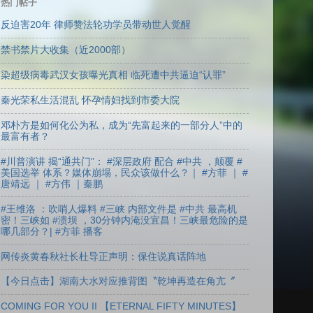
热门帖子
反迫害20年 律师赞法轮功学员带动世人觉醒
禁书禁片大收集（近2000部）
染超级病毒武汉女孩曝光真相 临死遭中共逼迫“认罪”
秦光荣私生活混乱 怀孕情妇找到市委大院
邓朴方是如何化公为私，成为“先富起来的一部分人”中的
最富有者？
#川普演讲 揭“通共门”： #深层政府 配合 #中共 ，颠覆 #
美国选举 体系？媒体崩塌，民众该做什么？｜ #方菲 ｜ #
唐靖远 ｜ #方伟 ｜秦鹏
#王维洛 ：吹哨人爆料 #三峡 内部文件是 #中共 最高机
密！三峡如 #溃坝 ，30分钟内淹没宜昌！三峡最危险的是
哪几部分？| #方菲 播客
网传炎黄春秋社长杜导正声明：保住说真话阵地
【今日点击】湖南大水对应推背图〝乾坤再造在角亢〞
COMING FOR YOU II 【ETERNAL FIFTY MINUTES】