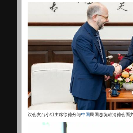
议会友台小组主席徐德分与
中国
民国总统赖清德会面