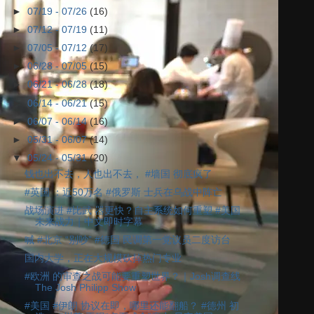
►
07/19 - 07/26
(16)
►
07/12 - 07/19
(11)
►
07/05 - 07/12
(17)
►
06/28 - 07/05
(15)
►
06/21 - 06/28
(18)
►
06/14 - 06/21
(15)
►
06/07 - 06/14
(16)
►
05/31 - 06/07
(14)
▼
05/24 - 05/31
(20)
钱也出不去，人也出不去， #墙国 彻底疯了
#英国 ：近50万名 #俄罗斯 士兵在乌战中阵亡
战场演进 #比武 器更快？自主系统如何重塑 #美国
未来战力｜中文即时字幕
喊 #北京 “别吵” #德国 民调第一党议员二度访台
国内大学，正在大规模砍掉热门专业
#欧洲 的审查之战可能要重塑世界？｜Josh调查线
The Josh Philipp Show
#美国 #伊朗 协议在即，哪里还能翻船？ #德州 初