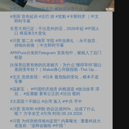
选， #川普 再现“点石成金”魔力 早安美国 ...
#俄罗斯 加大对 #乌克兰 威胁意味着什么？
#美国 宣布起诉 #古巴 前 #党魁 #卡斯特罗 ｜中文
即时字幕
生育大局已定：不出意外的话，2026年起 #中国人
口 将迎来3大变化
#川普 第二次 #海军 学院 #毕业典礼 ：永不放弃、
持续向前推 ｜中文即时字幕
APKPure分发的Telegram 安装包中，被植入了后门
框架
比保养品更有效的抗老秘方：为什么“懂得等待”能让
基因变年轻？｜Makai身心升级指南 -The Up...
#北京 忽然发现： #日本 最危险的变化，根本不是
军事
#温家宝 ： #中国经济崩溃 的根源是 #政治改革 滞
后， #反腐败 要有公正的 #法治 规则
3大原因？不能让 #台湾 落入 #中共 手中
#川普 宣布和 #伊朗 协议达成95%，达成了什么
呢？ 方辛未艾 #方伟 时间 05.24.2026
#川普 为何突然停推AI监管? 内幕曝光 : 重量科技大
老急劝 : “这样会输给 #中国 ”