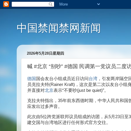
中国禁闻禁网新闻
2026年5月28日星期四
喊 #北京 “别吵” #德国 民调第一党议员二度
德国
国会友台小组成员近日访问
台湾
，引发两岸隔空回
员克拉夫特(Rainer Kraft)，这次是第二次以
并直接对
北京
表示“不要吵(just be quiet)”。
克拉夫特指出，35年前东西德时期，中华人民共和国
应发出过多声音。
此次由5位跨党派联邦议员组成的访团，从5月23日至
建交国与台湾地区进行任何形式官方交往。