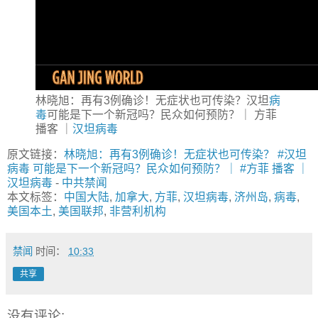
林晓旭：再有3例确诊！无症状也可传染？汉坦
病
毒
可能是下一个新冠吗？民众如何预防？｜ 方菲
播客 ｜
汉坦病毒
原文链接：
林晓旭：再有3例确诊！无症状也可传染？ #汉坦
病毒 可能是下一个新冠吗？民众如何预防？｜ #方菲 播客 ｜
汉坦病毒
-
中共禁闻
本文标签：
中国大陆
,
加拿大
,
方菲
,
汉坦病毒
,
济州岛
,
病毒
,
美国本土
,
美国联邦
,
非营利机构
禁闻
时间：
10:33
共享
没有评论: