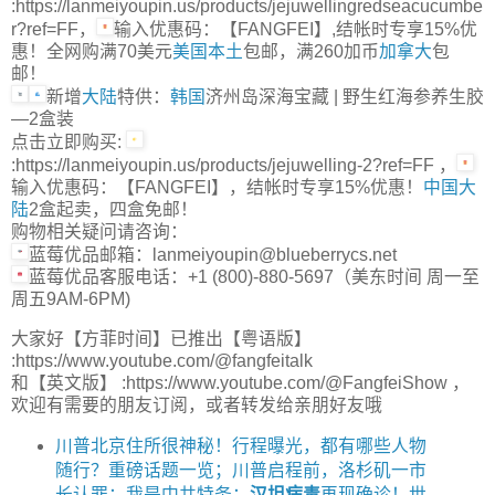
:https://lanmeiyoupin.us/products/jejuwellingredseacucumbe
r?ref=FF，
输入优惠码：【FANGFEI】,结帐时专享15%优
惠！全网购满70美元
美国本土
包邮，满260加币
加拿大
包
邮！
新增
大陆
特供：
韩国
济州岛深海宝藏 | 野生红海参养生胶
—2盒装
点击立即购买:
:https://lanmeiyoupin.us/products/jejuwelling-2?ref=FF ，
输入优惠码：【FANGFEI】，结帐时专享15%优惠！
中国
大
陆
2盒起卖，四盒免邮！
购物相关疑问请咨询：
蓝莓优品邮箱：lanmeiyoupin@blueberrycs.net
蓝莓优品客服电话：+1 (800)-880-5697（美东时间 周一至
周五9AM-6PM)
大家好【方菲时间】已推出【粤语版】
:https://www.youtube.com/@fangfeitalk
和【英文版】 :https://www.youtube.com/@FangfeiShow ，
欢迎有需要的朋友订阅，或者转发给亲朋好友哦
川普北京住所很神秘！行程曝光，都有哪些人物
随行？重磅话题一览；川普启程前，洛杉矶一市
长认罪：我是中共特务；
汉坦病毒
再现确诊！世