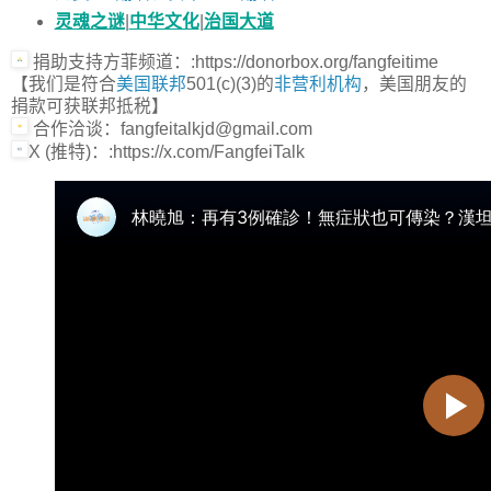
灵魂之谜
|
中华文化
|
治国大道
捐助支持方菲频道：:https://donorbox.org/fangfeitime
【我们是符合
美国联邦
501(c)(3)的
非营利机构
，美国朋友的
捐款可获联邦抵税】
合作洽谈：fangfeitalkjd@gmail.com
X (推特)：:https://x.com/FangfeiTalk