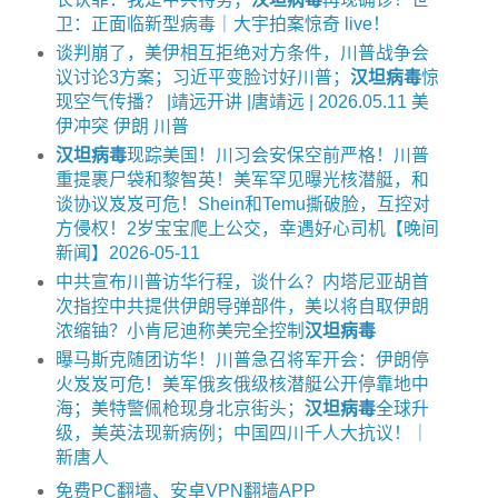
卫：正面临新型病毒｜大宇拍案惊奇 live！
谈判崩了，美伊相互拒绝对方条件，川普战争会
议讨论3方案；习近平变脸讨好川普；
汉坦病毒
惊
现空气传播？ |靖远开讲 |唐靖远 | 2026.05.11 美
伊冲突 伊朗 川普
汉坦病毒
现踪美国！川习会安保空前严格！川普
重提裹尸袋和黎智英！美军罕见曝光核潜艇，和
谈协议岌岌可危！Shein和Temu撕破脸，互控对
方侵权！2岁宝宝爬上公交，幸遇好心司机【晚间
新闻】2026-05-11
中共宣布川普访华行程，谈什么？内塔尼亚胡首
次指控中共提供伊朗导弹部件，美以将自取伊朗
浓缩铀？小肯尼迪称美完全控制
汉坦病毒
曝马斯克随团访华！川普急召将军开会：伊朗停
火岌岌可危！美军俄亥俄级核潜艇公开停靠地中
海；美特警佩枪现身北京街头；
汉坦病毒
全球升
级，美英法现新病例；中国四川千人大抗议！｜
新唐人
免费PC翻墙、安卓VPN翻墙APP