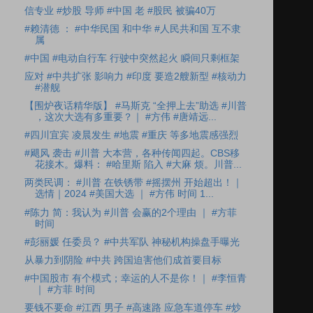
信专业 #炒股 导师 #中国 老 #股民 被骗40万
#赖清德 ： #中华民国 和中华 #人民共和国 互不隶
属
#中国 #电动自行车 行驶中突然起火 瞬间只剩框架
应对 #中共扩张 影响力 #印度 要造2艘新型 #核动力
#潜舰
【围炉夜话精华版】 #马斯克 “全押上去”助选 #川普
，这次大选有多重要？｜ #方伟 #唐靖远...
#四川宜宾 凌晨发生 #地震 #重庆 等多地震感强烈
#飓风 袭击 #川普 大本营，各种传闻四起。CBS移
花接木。爆料： #哈里斯 陷入 #大麻 烦。川普...
两类民调： #川普 在铁锈带 #摇摆州 开始超出！｜
选情｜2024 #美国大选 ｜ #方伟 时间 1...
#陈力 简：我认为 #川普 会赢的2个理由 ｜ #方菲
时间
#彭丽媛 任委员？ #中共军队 神秘机构操盘手曝光
从暴力到阴险 #中共 跨国迫害他们成首要目标
#中国股市 有个模式；幸运的人不是你！｜ #李恒青
｜ #方菲 时间
要钱不要命 #江西 男子 #高速路 应急车道停车 #炒