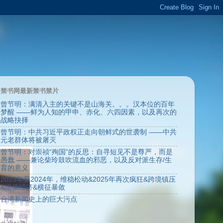
禁书网最新禁书禁片
曾节明：满清入主的关键不是山海关。。。汉本位的百年
梦醒 ——鲜为人知的甲申、赤化、六四因素，以及再次的
战略抉择
曾节明：中共习近平政权正走向朝鲜式的世袭制 ——中共
元老群体将被屠灭
曾节明：对崇祯“殉国”的反思：自寻短见不是尊严，而是
愚蠢 ——兼论柴玲鼓吹流血的邪恶，以及反对派生存/生
育的意义
2023年至2024年，维稳松动&2025年再次疯狂&跨境镇压
&活摘经济&横征暴敛
台湾新闻史上的巨大污点