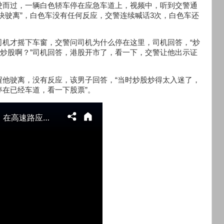
驶而过，一辆白色轿车停在应急车道上，视频中，听到交警通
快驶离”，白色车没有任何反应，交警连续喊话3次，白色车还
司机才摇下车窗，交警问司机为什么停在这里，司机回答，“炒
上炒股啊？”司机回答，港股开市了，看一下，交警让他出示证
醒他驶离，没有反应，该男子回答，“当时炒股炒得太入迷了，
在已经车道，看一下股票”。