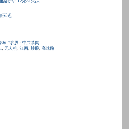
速路
断桥 12死31失踪
超低延迟
停车 #炒股
-
中共禁闻
车
,
无人机
,
江西
,
炒股
,
高速路