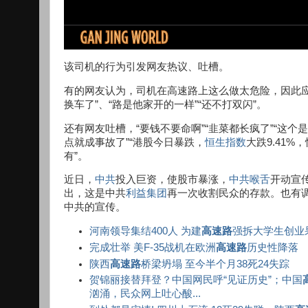
该司机的行为引发网友热议、吐槽。
有的网友认为，司机在高速路上这么做太危险，因此应
换车了”、“路是他家开的一样”“还不打双闪”。
还有网友吐槽，“要钱不要命啊”“韭菜都长疯了”“这
点就成事故了”“港股今日暴跌，
恒生指数
大跌9.41%
有”。
近日，
中共
投入巨资，使股市暴涨，
中共喉舌
开动宣
出，这是中共
利益集团
再一次收割民众的存款。也有
中共的宣传。
河南领导集结400人 为建
高速路
强拆大学生创业
完成壮举 美F-35战机在欧洲
高速路
历史性降落
陕西
高速路
桥梁坍塌 至今半个月38死24失踪
贺锦丽接替拜登？中国网民呼“见证历史”；中国
汹涌，民众网上吐心酸...