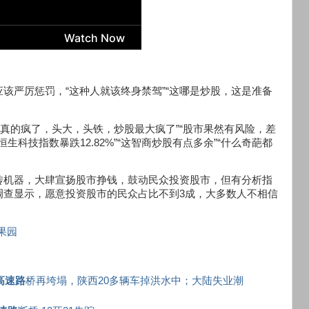
该严厉惩罚，“这种人就该终身禁驾”“这哪是炒股，这是准备
个是真的疯了，头大，头铁，炒股最大疯了”“股市果然有风险，差
，恒生科技指数暴跌12.82%”“这智商炒股有点多余”“什么奇葩都
传机器，大肆宣扬股市挣钱，鼓动民众投资股市，但有分析指
调查显示，愿意投资股市的民众占比不到3成，大多数人不相信
果园
高速路
桥再垮塌，陕西20多辆车掉洪水中；大陆失业潮