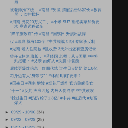
股
被老师推下楼！ #南昌 #男童 清醒后告诉家长 #教育
局 ：监控损坏
#河南 男花20万买二手 #小米 SU7 拒绝卖家加价要
求 竟遭远程锁车
“降半旗致哀” 传 #南昌 #国殇日 升旗出故障
仅 #瑞典 就有103个 #中共统战 组织 专家谈反制
#湖南 老人住院被 #乱收费 3天外出还有查房记录
曾任 #林彪 班长， #蒋经国 老师；从 #国军 #中将
到战犯： #父亲 如何从 #洗脑 中觉醒...
后续更爆炸信息！红四代炫 过生日 #奶奶 给1.8亿
习身边有人“身带弓” “ #林彪 时刻”要来？
#国殇日 #湖南 醴陵 #烟花厂爆炸 官方隐瞒伤亡
“十一” #反共 声浪四起 内外因促终结 #中共政权
“我过生日 #奶奶 给了1.8亿” #中共 #红后代 #炫富
爆火
►
09/29 - 10/06
(34)
►
09/22 - 09/29
(28)
►
09/15 - 09/22
(28)