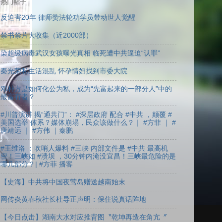
热门帖子
反迫害20年 律师赞法轮功学员带动世人觉醒
禁书禁片大收集（近2000部）
染超级病毒武汉女孩曝光真相 临死遭中共逼迫“认罪”
秦光荣私生活混乱 怀孕情妇找到市委大院
邓朴方是如何化公为私，成为“先富起来的一部分人”中的
最富有者？
#川普演讲 揭“通共门”： #深层政府 配合 #中共 ，颠覆 #
美国选举 体系？媒体崩塌，民众该做什么？｜ #方菲 ｜ #
唐靖远 ｜ #方伟 ｜秦鹏
#王维洛 ：吹哨人爆料 #三峡 内部文件是 #中共 最高机
密！三峡如 #溃坝 ，30分钟内淹没宜昌！三峡最危险的是
哪几部分？| #方菲 播客
【史海】中共将中国夜莺岛赠送越南始末
网传炎黄春秋社长杜导正声明：保住说真话阵地
【今日点击】湖南大水对应推背图〝乾坤再造在角亢〞