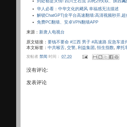
到处都是灾情! 四川土石流 10死29失联、陕西
高
华人必看：中华文化的飓风 幸福感无法描述
解锁ChatGPT|全平台高速翻墙:高清视频秒开,
免费PC翻墙、安卓VPN翻墙APP
来源：
新唐人电视台
原文链接：
要钱不要命 #江西 男子 #高速路 应急车道
本文标签：
中共喉舌
,
交警
,
利益集团
,
恒生指数
,
摩托
发帖者
禁闻
时间：
07:20
没有评论:
发表评论