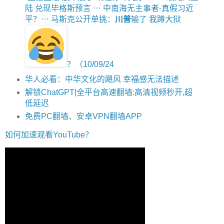
陆 兑现毕格斯预言 ⋯ 中南海无主事者-真假习近
平？⋯ 马斯克公开单挑：
川普
输了 我蹲大狱
？（10/09/24
华人必看：中华文化的飓风 幸福感无法描述
解锁ChatGPT|全平台高速翻墙:高清视频秒开,超
低延迟
免费PC翻墙、安卓VPN翻墙APP
如何加速观看YouTube？