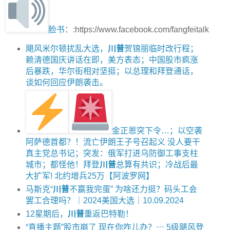
脸书
：:https://www.facebook.com/fangfeitalk
飓风米尔顿扰乱大选，
川普
贺锦丽临时改行程；
赖清德国庆讲话在即，美方表态；中国股市疯涨
后暴跌，华尔街相对坚挺；以总理和拜登通话，
谈如何回应伊朗袭击。
金正恩突下令…；以空袭
阿萨德首都？！流亡伊朗王子号召起义 没人要干
真主党总书记；突发：俄军打进乌防御工事支柱
城市；都怪他！拜登
川普
总算有共识；冷战后最
大扩军! 北约增兵25万【阿波罗网】
马斯克“
川普
不赢我完蛋” 为啥还力挺？码头工会
罢工合理吗？｜2024美国大选｜10.09.2024
12星期后，
川普
重返巴特勒！
“直播主题”股市崩了 现在你咋儿办？⋯ 5级飓风登