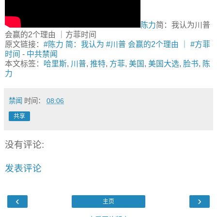
陈力
简：我认为川普
会赢的2个理由 ｜方菲时间
原文链接：
#陈力 简：我认为 #川普 会赢的2个理由 ｜ #方菲
时间
-
中共禁闻
本文标签：
哈里斯
,
川普
,
推特
,
方菲
,
美国
,
美国大选
,
脸书
,
陈
力
禁闻
时间：
08:06
共享
没有评论:
发表评论
‹
›
主页