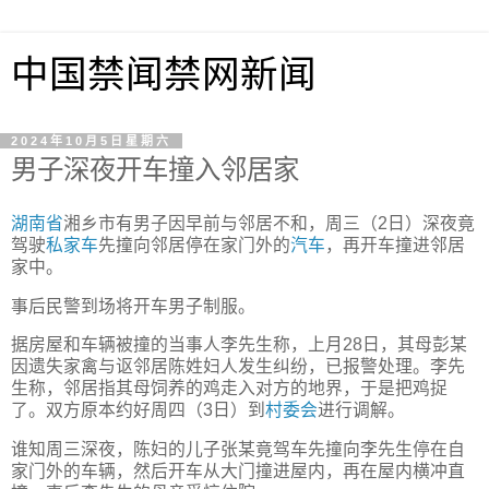
中国禁闻禁网新闻
2024年10月5日星期六
男子深夜开车撞入邻居家
湖南省
湘乡市有男子因早前与邻居不和，周三（2日）深夜竟
驾驶
私家车
先撞向邻居停在家门外的
汽车
，再开车撞进邻居
家中。
事后民警到场将开车男子制服。
据房屋和车辆被撞的当事人李先生称，上月28日，其母彭某
因遗失家禽与讴邻居陈姓妇人发生纠纷，已报警处理。李先
生称，邻居指其母饲养的鸡走入对方的地界，于是把鸡捉
了。双方原本约好周四（3日）到
村委会
进行调解。
谁知周三深夜，陈妇的儿子张某竟驾车先撞向李先生停在自
家门外的车辆，然后开车从大门撞进屋内，再在屋内横冲直