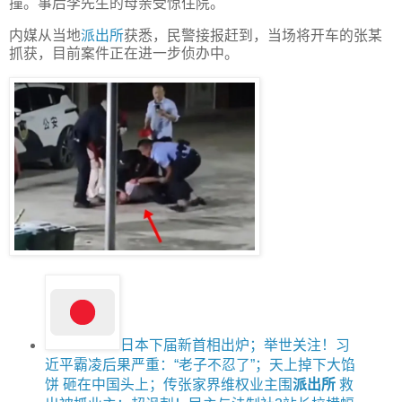
撞。事后李先生的母亲受惊住院。
内媒从当地
派出所
获悉，民警接报赶到，当场将开车的张某
抓获，目前案件正在进一步侦办中。
日本下届新首相出炉；举世关注！习
近平霸凌后果严重：“老子不忍了”；天上掉下大馅
饼 砸在中国头上；传张家界维权业主围
派出所
救