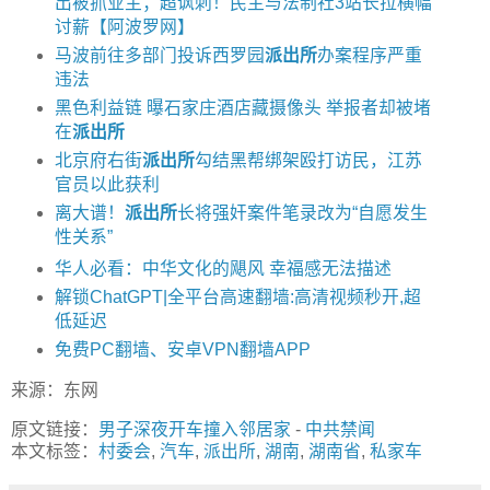
出被抓业主；超讽刺！民主与法制社3站长拉横幅
讨薪【阿波罗网】
马波前往多部门投诉西罗园
派出所
办案程序严重
违法
黑色利益链 曝石家庄酒店藏摄像头 举报者却被堵
在
派出所
北京府右街
派出所
勾结黑帮绑架殴打访民，江苏
官员以此获利
离大谱！
派出所
长将强奸案件笔录改为“自愿发生
性关系”
华人必看：中华文化的飓风 幸福感无法描述
解锁ChatGPT|全平台高速翻墙:高清视频秒开,超
低延迟
免费PC翻墙、安卓VPN翻墙APP
来源：东网
原文链接：
男子深夜开车撞入邻居家
-
中共禁闻
本文标签：
村委会
,
汽车
,
派出所
,
湖南
,
湖南省
,
私家车