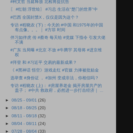
#柯文哲 当庭释放 北检将提抗告
〖 #红朝 浮世绘〗 #习总 生活在“楚门的世界”中
#巴西 全国封禁X，仅仅是因为这个？
专访 #程晓农 (下)：今天的 #中国 和1975年的中国
有点像。。。｜ #方菲 时间
伴习如伴虎 传 #蔡奇 每天给 #党媒 下指令 引发大佬
不满
#广东 当局曝 #北京 不放 #牛腾宇 其母将 #进京维
权
#拜登 和 #习近平 交易的最新成果？
《 #黑神话 悟空》游戏走红 #官媒 力捧被批贴金
选举查 #身份证 ， #加州 变成非法，你相信吗？
专访 #程晓农 (上)： #房屋养老金 揭开房屋共产的
盖子； #中共 救政府，必然进一步打击经济｜ ...
►
08/25 - 09/01
(26)
►
08/18 - 08/25
(20)
►
08/11 - 08/18
(32)
►
08/04 - 08/11
(24)
►
07/28 - 08/04
(33)