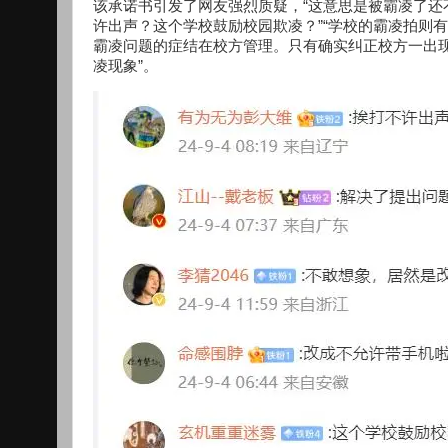
该承诺书引发了网友强烈质疑，“这意思是被霸凌了还不
许出声？这个学校鼓励校园欺凌？”“学校的霸凌拍则
霸凌问题的症结在校方管理。只有确实纠正校方一出
凌现象”。