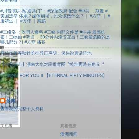
#川普演讲 揭“通共门”： #深层政府 配合 #中共 ，颠覆 #
美国选举 体系？媒体崩塌，民众该做什么？｜ #方菲 ｜ #
唐靖远 ｜ #方伟 ｜秦鹏
#王维洛 ：吹哨人爆料 #三峡 内部文件是 #中共 最高机
密！三峡如 #溃坝 ，30分钟内淹没宜昌！三峡最危险的是
哪几部分？| #方菲 播客
网传炎黄春秋社长杜导正声明：保住说真话阵地
【今日点击】湖南大水对应推背图〝乾坤再造在角亢〞
COMING FOR YOU II 【ETERNAL FIFTY MINUTES】
我的简介
禁闻
查看我的完整个人资料
关注者
真相链接
澳洲新闻