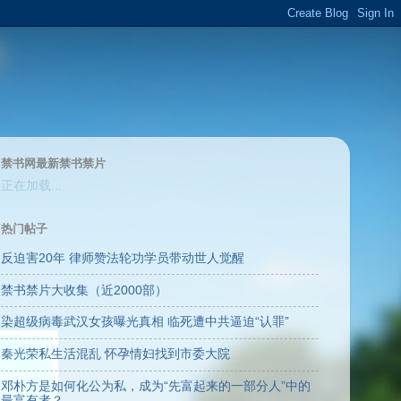
禁书网最新禁书禁片
正在加载...
热门帖子
反迫害20年 律师赞法轮功学员带动世人觉醒
禁书禁片大收集（近2000部）
染超级病毒武汉女孩曝光真相 临死遭中共逼迫“认罪”
秦光荣私生活混乱 怀孕情妇找到市委大院
邓朴方是如何化公为私，成为“先富起来的一部分人”中的
最富有者？