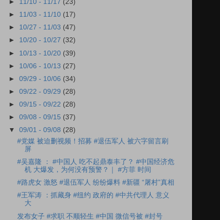
►
11/10 - 11/17
(23)
►
11/03 - 11/10
(17)
►
10/27 - 11/03
(47)
►
10/20 - 10/27
(32)
►
10/13 - 10/20
(39)
►
10/06 - 10/13
(27)
►
09/29 - 10/06
(34)
►
09/22 - 09/29
(28)
►
09/15 - 09/22
(28)
►
09/08 - 09/15
(37)
▼
09/01 - 09/08
(28)
#党媒 被迫删视频！招募 #退伍军人 被六字留言刷
屏
#吴嘉隆 ： #中国人 吃不起鼎泰丰了？ #中国经济危
机 大爆发，为何没有预警？｜ #方菲 时间
#路虎女 激怒 #退伍军人 纷纷爆料 #新疆 “屠村”真相
#王军涛 ：抓藏身 #纽约 政府的 #中共代理人 意义
大
发布女子 #求职 不顺轻生 #中国 微信号被 #封号