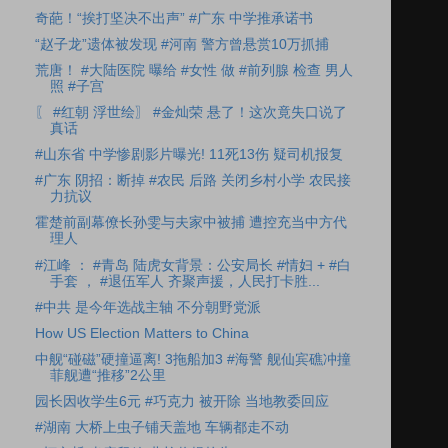
奇葩！“挨打坚决不出声” #广东 中学推承诺书
“赵子龙”遗体被发现 #河南 警方曾悬赏10万抓捕
荒唐！ #大陆医院 曝给 #女性 做 #前列腺 检查 男人
照 #子宫
〖 #红朝 浮世绘〗 #金灿荣 悬了！这次竟失口说了
真话
#山东省 中学惨剧影片曝光! 11死13伤 疑司机报复
#广东 阴招：断掉 #农民 后路 关闭乡村小学 农民接
力抗议
霍楚前副幕僚长孙雯与夫家中被捕 遭控充当中方代
理人
#江峰 ： #青岛 陆虎女背景：公安局长 #情妇 + #白
手套 ， #退伍军人 齐聚声援，人民打卡胜...
#中共 是今年选战主轴 不分朝野党派
How US Election Matters to China
中舰“碰磁”硬撞逼离! 3拖船加3 #海警 舰仙宾礁冲撞
菲舰遭“推移”2公里
园长因收学生6元 #巧克力 被开除 当地教委回应
#湖南 大桥上虫子铺天盖地 车辆都走不动