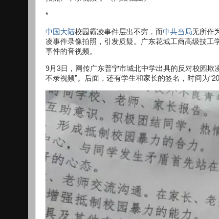
*
中国
大陆
校园霸凌事件层出不穷，而
中共当局
无所作
凌事件录像拍照，引发质疑。广东花城工商高级技工
事件的音视频。
9月3日，网传广东普宁市城北中学出具的反对校园欺
不录视频”。后面，还有学生和家长的签名，时间为“202