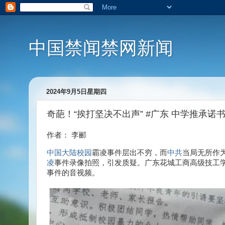
中国禁闻禁网新闻
2024年9月5日星期四
奇葩！“挨打坚决不出声” #广东 中学推承诺
作者： 李郦
中国
大陆
校园
霸凌事件层出不穷，而
中共
当局无所作
凌
事件录像拍照，引发质疑。广东花城工商高级技工
事件的音视频。