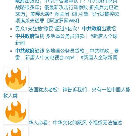
政府
出狠招；中南海智囊承认了！中共执行脱钩
战略很多年；俄最新攻击行动惨败 折损兵力已近
30万；美曝恐袭？图关闭飞机引擎 飞行员被控83
项谋杀未遂罪【阿波罗网WM】
民众1天狂搜“移民”超过5亿次！
中共政府
出狠招
中共政府
缺钱 多地逼公务员贷款｜ #新唐人全球
新闻
中共政府
缺钱 多地逼公务员贷款 _ 中共财政 _ 暴
雷 _ 新唐人中文电视台.mp4｜ #新唐人全球新闻
法国犹太老板：神告诉我们，只有一位中国人能
救人类
华人必看：中华文化的飓风 幸福感无法描述