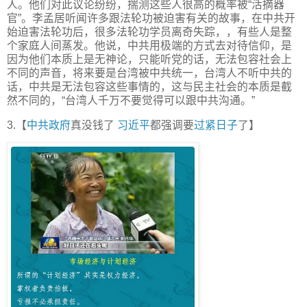
人。他们对此议论纷纷，揣测这些人很高的概率被“活摘器
官”。李孟居听闻许多跟法轮功被迫害有关的故事，在中共开
始迫害法轮功后，很多法轮功学员离奇失踪，，有些人是整
个家庭人间蒸发。他说，中共用极端的方式去对待信仰，是
因为他们本质上是无神论，只能听党的话，无法包容社会上
不同的声音，将来要是台湾被中共统一，台湾人不听中共的
话，中共是无法包容这些事情的，这与民主社会的本质是截
然不同的，“台湾人千万不要觉得可以跟中共沟通。”
3.【
中共政府
真没钱了
习近平
都强调要
过紧日子
了】