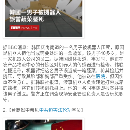
据BBC消息：韩国庆尚南道的一名男子被机器人压死，原因
是机器人把他当成需要处理的一盒蔬菜。该男子40多岁，是
一家机器人公司的员工。据韩国媒体报道，事发时，他正在
农产品物流中心的分拣区对机器人的传感器进行检修。韩联
社报道称，机器臂把这名男子误当成一箱蔬菜，将其捡起并
挤压，导致其脸部和胸部严重受伤。他被送往
医院
，但因伤
重不治身亡。据韩联社报道，涉事机器人负责转运打包成箱
的辣椒，将它们转移到托盘上。他的一名同事随即报案并将
该男子送医。警方正在调查现场安全管理负责人是否玩忽职
守。
2.【台商狱中亲见
中共
迫害法轮功
学员】