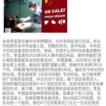
台商李孟居在被中共关押期间，与许多狱友进行交流，并从
中知晓许多中共迫害人民、宗教的状况，其中包括：中共至
今仍在迫害法轮功学员。他说，非常不认同中共迫害宗教的
行为。李孟居在2019年8月入境
中国
后失踪，被中共指控“涉
从事危害国家安全的犯罪活动”，并遭逮捕，2020年以“台谍”
身份登上央视，被迫向“祖国”道歉认罪。他被中共关押1年10
个月，并服满“
剥夺
政治权利”附加刑2年后，最后在今年9月回
到台湾。李孟居接受《
大纪元
时报》专访时说，自己被关押
的广东昭庆监狱里，共分为20个监区，每个监区有数百人，
而他所属的监区就有5~6个法轮功学员，这些法轮功学员会被
特别针对、被刁难，狱方只要找到机会就会处罚他们。李孟
居还说，
中国
监狱有种奇怪的现象，如果这个犯人没名、没
姓也没家人，有高的概率会被消失。他从狱友口中知道，在
东北的一个监狱，曾在4个月内蒸发近三分之一左右的受刑