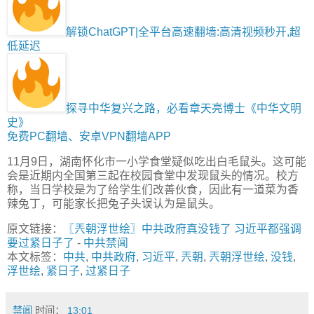
解锁ChatGPT|全平台高速翻墙:高清视频秒开,超
低延迟
探寻中华复兴之路，必看章天亮博士《中华文明
史》
免费PC翻墙、安卓VPN翻墙APP
11月9日，湖南怀化市一小学食堂疑似吃出白毛鼠头。这可能
会是近期内全国第三起在校园食堂中发现鼠头的情况。校方
称，当日学校是为了给学生们改善伙食，因此有一道菜为香
辣兔丁，可能家长把兔子头误认为是鼠头。
原文链接：
〖兲朝浮世绘〗中共政府真没钱了 习近平都强调
要过紧日子了
-
中共禁闻
本文标签：
中共
,
中共政府
,
习近平
,
兲朝
,
兲朝浮世绘
,
没钱
,
浮世绘
,
紧日子
,
过紧日子
禁闻
时间：
13:01