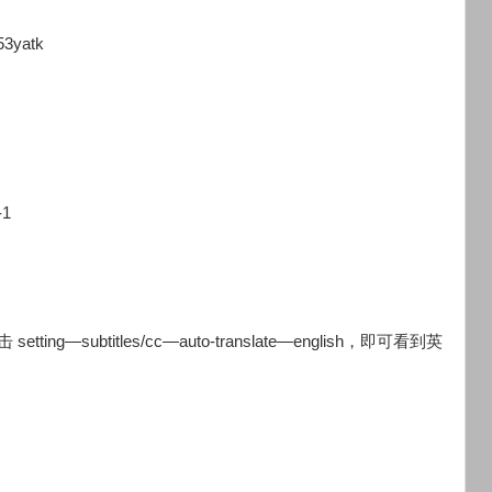
3yatk
-1
—subtitles/cc—auto-translate—english，即可看到英