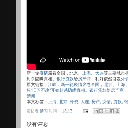
新一轮
疫情
席卷全国，北京、
上海
、
大连
等主要城市
封杀隐瞒真相。
银行
贷款
给
房产
商，利好依然引发
外
原文链接：
江峰：新一轮疫情席卷全国，北京、上海
权“旧习不改”开始封杀隐瞒真相。银行贷款给房产商，利
禁闻
本文标签：
上海
,
北京
,
外资
,
大连
,
房产
,
疫情
,
贷款
,
发帖者
禁闻
时间：
13:17
没有评论: