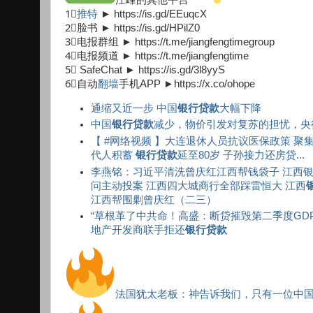
1⃣
推特
► https://is.gd/EEuqcX
2⃣脸书 ► https://is.gd/HPilZ0
3⃣电报群组 ► https://t.me/jiangfengtimegroup
4⃣电报频道 ► https://t.me/jiangfengtime
5⃣ SafeChat ► https://is.gd/3l8yyS
6⃣自动
翻墙
手机APP ►https://x.co/ohope
通缩又近一步 中国
银行贷款
大幅下降
中国
银行贷款
减少，物价引发对复苏的担忧，央
【 #网络视频 】大连退休人员抗议医保政策 
代人积蓄
银行贷款
延至80岁 子孙接力还房贷...
李燕铭：习近平清洗曾庆红江西帮钱袋子 江西银
问主动投案 江西四大城商行全部踩雷恒大 江西
江西帮围剿曾庆红（二三）
“草根革了中共命！高盛：断贷摧毁第二季度GDP 86%”Sh
地产开发商联手拒还
银行贷款
法国犹太老板：神告诉我们，只有一位中