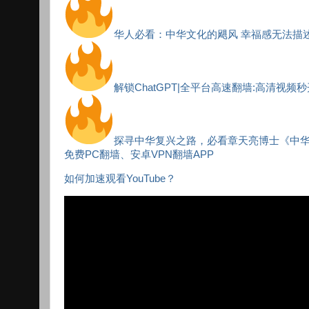
华人必看：中华文化的飓风 幸福感无法描
解锁ChatGPT|全平台高速翻墙:高清视频
探寻中华复兴之路，必看章天亮博士《中
免费PC翻墙、安卓VPN翻墙APP
如何加速观看YouTube？