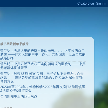
禁书网最新禁书禁片
曾节明：满清入主的关键不是山海关。。。汉本位的百年
梦醒 ——鲜为人知的甲申、赤化、六四因素，以及再次的
战略抉择
曾节明：中共习近平政权正走向朝鲜式的世袭制 ——中共
元老群体将被屠灭
曾节明：对崇祯“殉国”的反思：自寻短见不是尊严，而是
愚蠢 ——兼论柴玲鼓吹流血的邪恶，以及反对派生存/生
育的意义
2023年至2024年，维稳松动&2025年再次疯狂&跨境镇压
&活摘经济&横征暴敛
台湾新闻史上的巨大污点