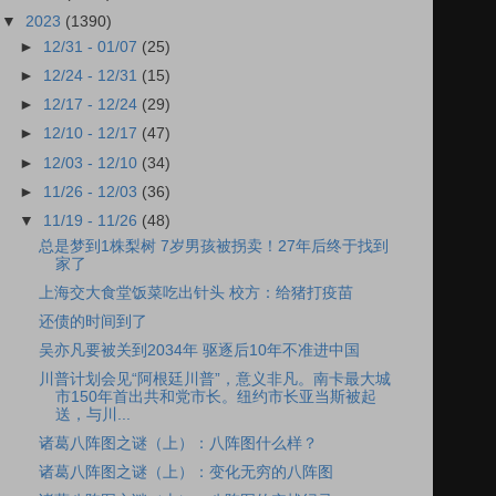
▼
2023
(1390)
►
12/31 - 01/07
(25)
►
12/24 - 12/31
(15)
►
12/17 - 12/24
(29)
►
12/10 - 12/17
(47)
►
12/03 - 12/10
(34)
►
11/26 - 12/03
(36)
▼
11/19 - 11/26
(48)
总是梦到1株梨树 7岁男孩被拐卖！27年后终于找到
家了
上海交大食堂饭菜吃出针头 校方：给猪打疫苗
还债的时间到了
吴亦凡要被关到2034年 驱逐后10年不准进中国
川普计划会见“阿根廷川普”，意义非凡。南卡最大城
市150年首出共和党市长。纽约市长亚当斯被起
送，与川...
诸葛八阵图之谜（上）：八阵图什么样？
诸葛八阵图之谜（上）：变化无穷的八阵图