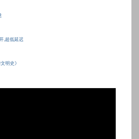
述
秒开,超低延迟
华文明史》