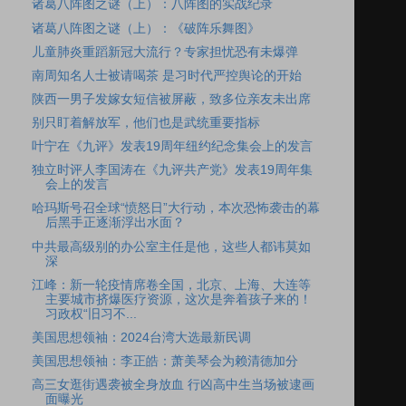
诸葛八阵图之谜（上）：八阵图的实战纪录
诸葛八阵图之谜（上）：《破阵乐舞图》
儿童肺炎重蹈新冠大流行？专家担忧恐有未爆弹
南周知名人士被请喝茶 是习时代严控舆论的开始
陕西一男子发嫁女短信被屏蔽，致多位亲友未出席
别只盯着解放军，他们也是武统重要指标
叶宁在《九评》发表19周年纽约纪念集会上的发言
独立时评人李国涛在《九评共产党》发表19周年集
会上的发言
哈玛斯号召全球“愤怒日”大行动，本次恐怖袭击的幕
后黑手正逐渐浮出水面？
中共最高级别的办公室主任是他，这些人都讳莫如
深
江峰：新一轮疫情席卷全国，北京、上海、大连等
主要城市挤爆医疗资源，这次是奔着孩子来的！
习政权“旧习不...
美国思想领袖：2024台湾大选最新民调
美国思想领袖：李正皓：萧美琴会为赖清德加分
高三女逛街遇袭被全身放血 行凶高中生当场被逮画
面曝光