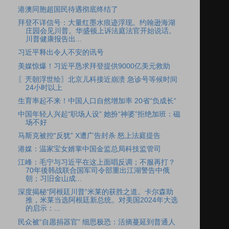
港澳同胞超国民待遇彻底终结了
拜登不详信号：大量红墨水痕迹浮现。约翰逊海湖
庄园会见川普。华盛顿上诉法庭法官开始说话。
川普健康报告出...
习近平释出令人不安的讯号
美媒惊爆！习近平恳求拜登提供9000亿美元救助
〖兲朝浮世绘〗北京儿科接近崩溃 急诊号等候时间
24小时以上
生育率起不来！中国人口自然增加率 20省“负成长”
中国年轻人兴起“职场人设” 她扮“神婆”拒绝加班：磁
场不好
马斯克被控“反犹” X遭广告封杀 怒上法庭提告
港媒：温家宝女婿掌中国金监总局科技监管司
江峰：毛宁与习近平在这上面唱反调；不服再打？
70年後韩战联合国军司令部重出江湖警告中俄
朝；习旧金山成...
深度揭秘“阿根廷川普”米莱的获胜之道。卡尔森助
推，米莱当选阿根廷新总统。对美国2024年大选
的启示：...
民众被“自愿捐器官” 细思极恐：活摘蔓延到普通人