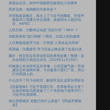
美国会议员：加州中国秘密实验室比小说离奇
冥府见闻：地狱酷刑为谁存在？
拜登痴迷某概念，再次上了习近平的圈套。拜登声
称取得三项重大外交成果，真相却令人瞠目结
舌。#APEC ...
人民日报：大翻译运动是“无耻行径”！WHY ？
东航前菜有“进口狗粮”？网友：比国人吃的健康
人日整版报道拜习会：不再提“人类命运共同体”
宋国诚：沟通疲劳 拜习旧金山峰会谈了也是白谈
脑补：柯文哲反常举动背后的离奇故事！预测：蓝
白合精彩大戏还在后头（2023年11月19日）
约翰逊公布J6所有监控录像，小切尼被气疯！班农
建议议长做两件事。卡尔森替川普打广告，旁白
打动美国人的...
什么信号？拜习会刚完，解放军远赴这里实弹射击
【杰森视角】习近平美国行后，世界格局会大变？
以色列和哈马斯准备了二十年的地下战争开打！
习近平在美国商...
缅北局势诡异 党魁打的什么算盘? 【阿波罗网报
道】