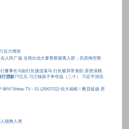
行压力增加
聚集在人民广场 当局出动大量警察驱离人群；买房掏空两
行董事长与副行长接连落马 行长被异常免职 原资深顾
银行贷款
77亿元 习江钱袋子争夺战（二十） 习近平清洗
itao TV - 01 (20/07/22) 恒大祸根！断贷延烧 房
国人能救人类