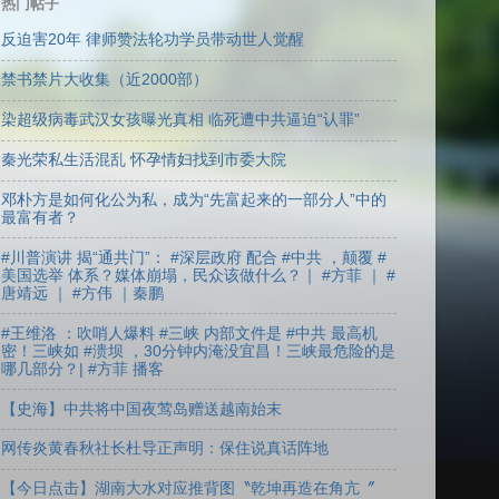
热门帖子
反迫害20年 律师赞法轮功学员带动世人觉醒
禁书禁片大收集（近2000部）
染超级病毒武汉女孩曝光真相 临死遭中共逼迫“认罪”
秦光荣私生活混乱 怀孕情妇找到市委大院
邓朴方是如何化公为私，成为“先富起来的一部分人”中的
最富有者？
#川普演讲 揭“通共门”： #深层政府 配合 #中共 ，颠覆 #
美国选举 体系？媒体崩塌，民众该做什么？｜ #方菲 ｜ #
唐靖远 ｜ #方伟 ｜秦鹏
#王维洛 ：吹哨人爆料 #三峡 内部文件是 #中共 最高机
密！三峡如 #溃坝 ，30分钟内淹没宜昌！三峡最危险的是
哪几部分？| #方菲 播客
【史海】中共将中国夜莺岛赠送越南始末
网传炎黄春秋社长杜导正声明：保住说真话阵地
【今日点击】湖南大水对应推背图〝乾坤再造在角亢〞