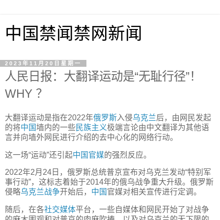
中国禁闻禁网新闻
2023年11月20日星期一
人民日报：大翻译运动是“无耻行径”！
WHY ？
大翻译运动是指在2022年
俄罗斯
入侵
乌克兰
后，由网民发起
的将
中国
墙内的一些
民族主义
极端言论由中文翻译为其他语
言并向墙外网民进行介绍的去中心化的网络行动。
这一场“运动”还引起
中国官媒
的强烈反应。
2022年2月24日，俄罗斯总统普京宣布对乌克兰发动“特别军
事行动”，这标志着始于2014年的俄乌战争重大升级。俄罗斯
侵略
乌克兰战争
开始后，
中国
官媒对相关宣传进行定调。
随后，在各
社交媒体
平台，一些自媒体和网民开始了对战争
的麻木围观和对普京的肉麻吹捧，以及对乌克兰的无下限的