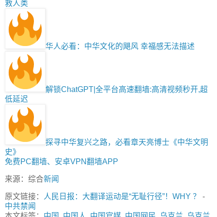
救人类
华人必看：中华文化的飓风 幸福感无法描述
解锁ChatGPT|全平台高速翻墙:高清视频秒开,超
低延迟
探寻中华复兴之路，必看章天亮博士《中华文明
史》
免费PC翻墙、安卓VPN翻墙APP
来源：综合
新闻
原文链接：
人民日报：大翻译运动是“无耻行径”！WHY ？
-
中共禁闻
本文标签：
中国
,
中国人
,
中国官媒
,
中国网民
,
乌克兰
,
乌克兰