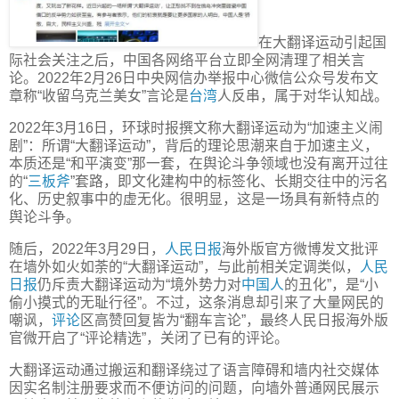
在大翻译运动引起国
际社会关注之后，中国各网络平台立即全网清理了相关言
论。2022年2月26日中央网信办举报中心微信公众号发布文
章称“收留乌克兰美女”言论是
台湾
人反串，属于对华认知战。
2022年3月16日，环球时报撰文称大翻译运动为“加速主义闹
剧”：所谓“大翻译运动”，背后的理论思潮来自于加速主义，
本质还是“和平演变”那一套，在舆论斗争领域也没有离开过往
的“
三板斧
”套路，即文化建构中的标签化、长期交往中的污名
化、历史叙事中的虚无化。很明显，这是一场具有新特点的
舆论斗争。
随后，2022年3月29日，
人民日报
海外版官方微博发文批评
在墙外如火如荼的“大翻译运动”，与此前相关定调类似，
人民
日报
仍斥责大翻译运动为“境外势力对
中国人
的丑化”，是“小
偷小摸式的无耻行径”。不过，这条消息却引来了大量网民的
嘲讽，
评论
区高赞回复皆为“翻车言论”，最终人民日报海外版
官微开启了“评论精选”，关闭了已有的评论。
大翻译运动通过搬运和翻译绕过了语言障碍和墙内社交媒体
因实名制注册要求而不便访问的问题，向墙外普通网民展示