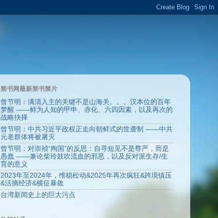
禁书网最新禁书禁片
曾节明：满清入主的关键不是山海关。。。汉本位的百年
梦醒 ——鲜为人知的甲申、赤化、六四因素，以及再次的
战略抉择
曾节明：中共习近平政权正走向朝鲜式的世袭制 ——中共
元老群体将被屠灭
曾节明：对崇祯“殉国”的反思：自寻短见不是尊严，而是
愚蠢 ——兼论柴玲鼓吹流血的邪恶，以及反对派生存/生
育的意义
2023年至2024年，维稳松动&2025年再次疯狂&跨境镇压
&活摘经济&横征暴敛
台湾新闻史上的巨大污点