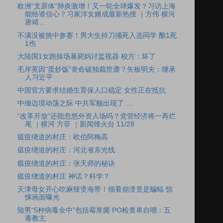
欧洲“支原体”肺炎激增！又一轮全球爆发？习访上海
能给谁信心？习家洋女婿成最新热搜 ｜方伟 横河
唐靖...
不满没被挑中参赛！男大生持刀捅死入选同学 酿1死
1伤
大陆国1女跑操场暴毙妈讨监视器 校方：坏了
毛岸英因“蛋炒饭”丧命破独裁世袭？矢板明夫：继承
人习近平
中国官方要求结婚生育保人口稳定 女性正在抵抗
中缅边境动荡之际 中共军舰出现了….
“改革开放”还能忽悠外资入场吗？党管经济将一再烂
尾 ｜横河 方菲 ｜新闻烽火台 11/28
瘟疫绕道的村庄：欧伯阿梅高
瘟疫绕道的村庄：河北省东光线
瘟疫绕道的村庄：张天师的秘诀
瘟疫绕道的村庄 神话？科学？
天津母女开心吃麻辣烫海带！细看崩溃竟是蝙蝠 惊
悚画面曝光
陆男“5种病毒全中”包括霉浆菌 PO检查单自嘲：五
毒教主