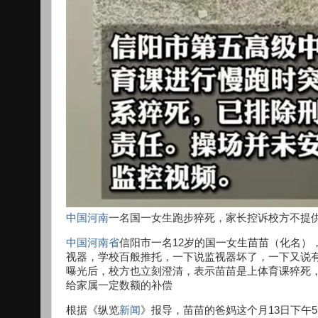
中国
河南
一名国一女生跑步猝死，家长控诉校方不提
中国
河南省
信阳市一名12岁的国一女生苗苗（化名）
视器，学校百般推托，一下说监视器坏了，一下又说
曝光后，校方也立刻澄清，表示苗苗是上体育课猝死
给家属一定数额的补偿
根据《纵览
新闻
》报导，苗苗的爸妈这个月13日下午