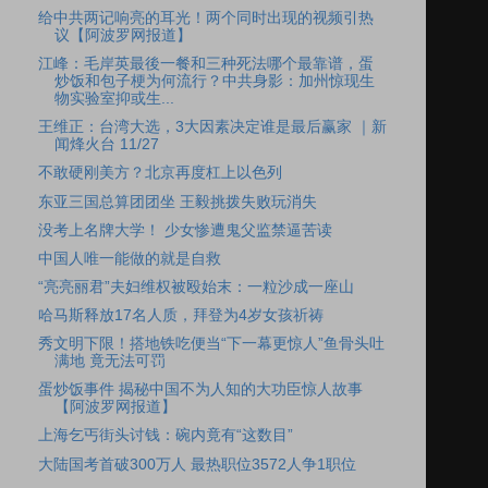
给中共两记响亮的耳光！两个同时出现的视频引热
议【阿波罗网报道】
江峰：毛岸英最後一餐和三种死法哪个最靠谱，蛋
炒饭和包子梗为何流行？中共身影：加州惊现生
物实验室抑或生...
王维正：台湾大选，3大因素决定谁是最后赢家 ｜新
闻烽火台 11/27
不敢硬刚美方？北京再度杠上以色列
东亚三国总算团团坐 王毅挑拨失败玩消失
没考上名牌大学！ 少女惨遭鬼父监禁逼苦读
中国人唯一能做的就是自救
“亮亮丽君”夫妇维权被殴始末：一粒沙成一座山
哈马斯释放17名人质，拜登为4岁女孩祈祷
秀文明下限！搭地铁吃便当“下一幕更惊人”鱼骨头吐
满地 竟无法可罚
蛋炒饭事件 揭秘中国不为人知的大功臣惊人故事
【阿波罗网报道】
上海乞丐街头讨钱：碗内竟有“这数目”
大陆国考首破300万人 最热职位3572人争1职位