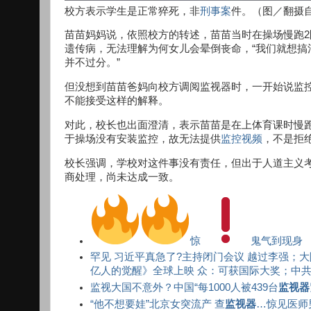
校方表示学生是正常猝死，非
刑事案
件。（图／翻摄
苗苗妈妈说，依照校方的转述，苗苗当时在操场慢跑
遗传病，无法理解为何女儿会晕倒丧命，“我们就想
并不过分。”
但没想到苗苗爸妈向校方调阅监视器时，一开始说监
不能接受这样的解释。
对此，校长也出面澄清，表示苗苗是在上体育课时慢
于操场没有安装监控，故无法提供
监控视频
，不是拒
校长强调，学校对这件事没有责任，但出于人道主义
商处理，尚未达成一致。
惊
鬼气到现身
罕见 习近平真急了?主持闭门会议 越过李强；大
亿人的觉醒》全球上映 众：可获国际大奖；中共世界
监视大国不意外？中国“每1000人被439台
监视器
“他不想要娃”北京女突流产 查
监视器
…惊见医师