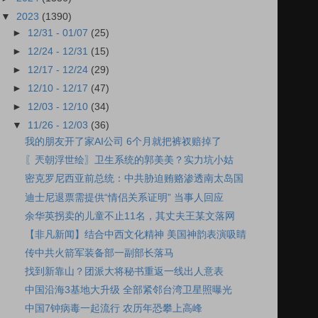
▼
2023
(1390)
►
12/31 - 01/07
(25)
►
12/24 - 12/31
(15)
►
12/17 - 12/24
(29)
►
12/10 - 12/17
(47)
►
12/03 - 12/10
(34)
▼
11/26 - 12/03
(36)
我的朋友开了家AI公司 6个月就把裤衩赔掉了
〖兲朝浮世绘〗卫生系统的郭美美？实力坑小姑
密克罗尼西亚前总统：中共胁迫贿赂渗透南太岛国
迪士尼退票需提供“情侣关系证明” 当事人回应
余华英拐卖的儿童不止11名，其丈夫王某文落网
【非凡新闻】结合中西文化精神 美国神韵表演吸睛
传中共火箭军装备部一副部长落马
找到新靠山？团派大将秘书重返一线出人意表
中国沿海3基地大升级 全部紧邻台湾卫星照曝光
中国7钟病毒一起流行 农历年恐攀上高峰