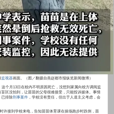
供
监视器
画面。（图／翻摄自燕赵都市报纵览新闻微博）
，这个月13日在校内不明原因死亡，没想到家属向校方调阅监
有盲区没拍到，让苗苗的父母很难接受，只能投诉媒体。事情
，已排除
刑事案件
，学校没有责任，但出于人道主义考虑，会
5时许接到学校来电，告知苗苗体育课在操场跑步时跌倒，苗