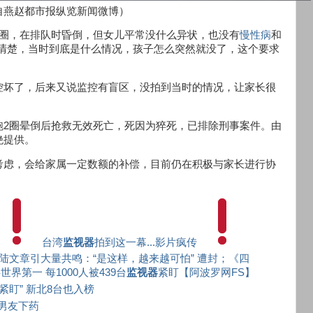
自燕赵都市报纵览新闻微博）
2圈，在排队时昏倒，但女儿平常没什么异状，也没有
慢性病
和
搞清楚，当时到底是什么情况，孩子怎么突然就没了，这个要求
控坏了，后来又说监控有盲区，没拍到当时的情况，让家长很
跑2圈晕倒后抢救无效死亡，死因为猝死，已排除刑事案件。由
绝提供。
考虑，会给家属一定数额的补偿，目前仍在积极与家长进行协
台湾
监视器
拍到这一幕...影片疯传
陆文章引大量共鸣：“是这样，越来越可怕” 遭封；《四
第一 每1000人被439台
监视器
紧盯【阿波罗网FS】
紧盯” 新北8台也入榜
男友下药