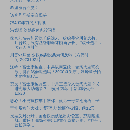
未来的一场大战？！
希望预言不灵？
诺查丹马斯亲自揭秘
跟400年前的人视讯
港媒曝 刘鹤退休也没闲着
盘点九名共和党议长候选人，纷纷寻求川普支持。
川普说，只有基督耶稣才能当议长。#议长选举 #
候选人 #川普
川普vs拜登 少数族裔投票为何反转【方伟时
间-20231023】
江峰：富士康被查，中共以商逼政，台湾大选现变
数，郭台铭会退选吗？3000点失守，汪峰章子怡
离婚竟成股...
突发！富士康被调查，中共直接介入台湾大选？民
进党最大助选者？｜横河 方菲 ｜新闻烽火台
10/23
恶心！小男孩获车手赠杯，被另一母亲抢走给儿子
宝能系宫斗大戏：“野蛮人”姚振华被踢走的12天
投票反对乔丹，国会议员被逐出办公室。彭斯陷尴
尬。重磅！弹劾拜登出现首个直接证据。#乔丹 #
议长选举 ...