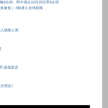
8点45、即中港台10月25日早8点45
务被免｜ #新唐人全球新闻
国人能救人类
述
秒开,超低延迟
华文明史》