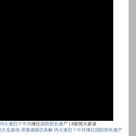
内斗激烈
？
中共
继任
国防部长
难产
| #新闻大家谈
大瓜落地 背後谜团仍未解 内斗激烈？中共继任国防部长难产