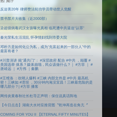
热门帖子
反迫害20年 律师赞法轮功学员带动世人觉醒
禁书禁片大收集（近2000部）
染超级病毒武汉女孩曝光真相 临死遭中共逼迫“认罪”
秦光荣私生活混乱 怀孕情妇找到市委大院
邓朴方是如何化公为私，成为“先富起来的一部分人”中的
最富有者？
#川普演讲 揭“通共门”： #深层政府 配合 #中共 ，颠覆 #
美国选举 体系？媒体崩塌，民众该做什么？｜ #方菲 ｜ #
唐靖远 ｜ #方伟 ｜秦鹏
#王维洛 ：吹哨人爆料 #三峡 内部文件是 #中共 最高机
密！三峡如 #溃坝 ，30分钟内淹没宜昌！三峡最危险的是
哪几部分？| #方菲 播客
网传炎黄春秋社长杜导正声明：保住说真话阵地
【今日点击】湖南大水对应推背图〝乾坤再造在角亢〞
COMING FOR YOU II 【ETERNAL FIFTY MINUTES】