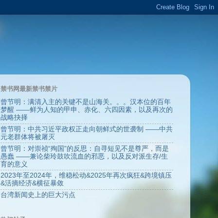
禁书网最新禁书禁片
曾节明：满清入主的关键不是山海关。。。汉本位的百年
梦醒 ——鲜为人知的甲申、赤化、六四因素，以及再次的
战略抉择
曾节明：中共习近平政权正走向朝鲜式的世袭制 ——中共
元老群体将被屠灭
曾节明：对崇祯“殉国”的反思：自寻短见不是尊严，而是
愚蠢 ——兼论柴玲鼓吹流血的邪恶，以及反对派生存/生
育的意义
2023年至2024年，维稳松动&2025年再次疯狂&跨境镇压
&活摘经济&横征暴敛
台湾新闻史上的巨大污点