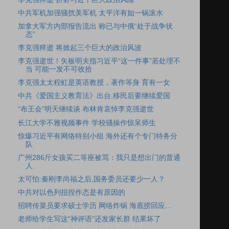
中共军机加强骚扰美军机 太平洋有如一锅滚水
加拿大军方内部报告流出 称已与中俄“处于战争状
态”
李克强猝逝 将掀起三个巨大的政治风波
李克强逝世！矢板明夫指习近平“这一件事”若处理不
当 可能一发不可收拾
李克强太太程虹是英语教授，著作等身 育有一女
中共《爱国主义教育法》出台,移民后要继续爱国
“布王会”明天继续谈 布林肯哀悼李克强逝世
长江大学不雅视频事件 学校骚操作惊呆师生
惊爆习近平有网络特别小组 海外还有个专门特务分
队
广州286斤女孩买二等座被骂：我只是想出门的普通
人
太可怕:秦刚李尚福之后,国务委员还要少一人？
中共对以色列扭捏作态是有原因的
招聘传菜员要求硕士学历 网络炸锅 海底捞回应…
老师给学生写这“神评语”还发家长群 结果坏了