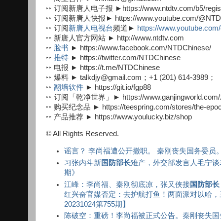
‣‣ 订阅新唐人电子报 ►https://www.ntdtv.com/b5/registr
‣‣ 订阅新唐人快报► https://www.youtube.com/@N
‣‣ 订阅
新唐人电视台
频道►
https://www.youtube
‣‣ 新唐人官方网站 ► http://www.ntdtv.com
‣‣
脸书
► https://www.facebook.com/NTDChinese/
‣‣
推特
► https://twitter.com/NTDChinese
‣‣ 电报 ► https://t.me/NTDChinese
‣‣ 爆料 ► talkdjy@gmail.com；+1 (201) 614-3989；
‣‣
翻墙软件
► https://git.io/fgp88
‣‣ 订阅「乾净世界」► https://www.ganjingworld.com/z
‣‣ 购买纪念品 ► https://teespring.com/stores/the-epoc
‣‣ 产品推荐 ► https://www.youlucky.biz/shop
© All Rights Reserved.
谣言？ 李尚福遭公开撤职。 秦刚丧失国务委员
习张内斗新
国防部长
难产，外交部发言人毛宁谈
期》
江峰：李尚福、秦刚彻底凉，张又侠接
国防部长
红兴奋官媒否定：去护航打鱼！两面派对以哈，
20231024第755期】
陈破空：重磅！李尚福被正式公告。秦刚丧失国