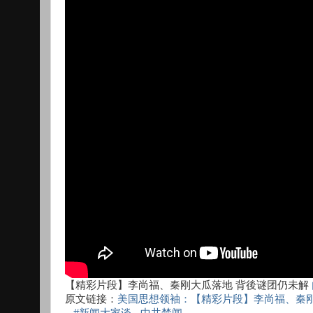
【精彩片段】李尚福、秦刚大瓜落地 背後谜团仍未解
原文链接：
美国思想领袖：【精彩片段】李尚福、秦刚
– #新闻大家谈
-
中共禁闻