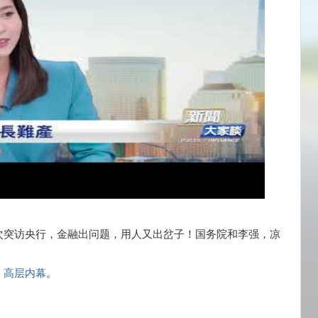
次突访央行，金融出问题，用人又出岔子！国务院和李强，凉
、
高层内幕
。