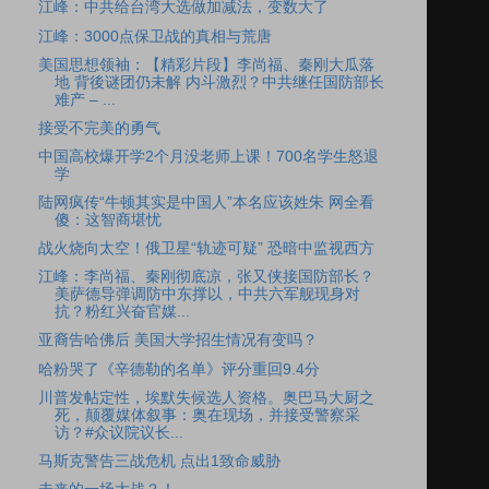
江峰：中共给台湾大选做加减法，变数大了
江峰：3000点保卫战的真相与荒唐
美国思想领袖：【精彩片段】李尚福、秦刚大瓜落
地 背後谜团仍未解 内斗激烈？中共继任国防部长
难产 – ...
接受不完美的勇气
中国高校爆开学2个月没老师上课！700名学生怒退
学
陆网疯传“牛顿其实是中国人”本名应该姓朱 网全看
傻：这智商堪忧
战火烧向太空！俄卫星“轨迹可疑” 恐暗中监视西方
江峰：李尚福、秦刚彻底凉，张又侠接国防部长？
美萨德导弹调防中东撑以，中共六军舰现身对
抗？粉红兴奋官媒...
亚裔告哈佛后 美国大学招生情况有变吗？
哈粉哭了《辛德勒的名单》评分重回9.4分
川普发帖定性，埃默失候选人资格。奥巴马大厨之
死，颠覆媒体叙事：奥在现场，并接受警察采
访？#众议院议长...
马斯克警告三战危机 点出1致命威胁