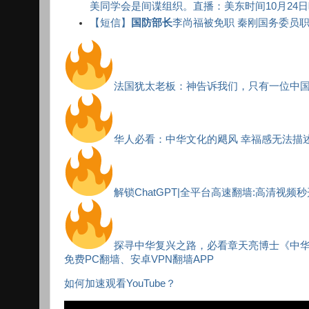
美同学会是间谍组织。直播：美东时间10月24日晚
【短信】
国防部长
李尚福被免职 秦刚国务委员职
法国犹太老板：神告诉我们，只有一位中
华人必看：中华文化的飓风 幸福感无法描
解锁ChatGPT|全平台高速翻墙:高清视频
探寻中华复兴之路，必看章天亮博士《中
免费PC翻墙、安卓VPN翻墙APP
如何加速观看YouTube？