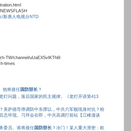
ation.html
TDNEWSFLASH
.com/c/新唐人电视台NTD
h-TW/channel/uUaEX5vIKTh6l
h-times
。 他将接任
国防部长
？
老灯问题，落后国家的民主规律。《老灯开讲第413
？美萨德导弹调防中东撑以，中共六军舰现身对抗？粉
丑态毕现。习拜会在即，中共高调打前站【江峰漫谈
务委员。谁将接任
国防部长
？冷门！某人重大泄密：欧