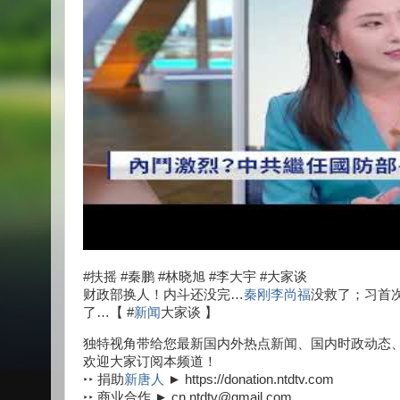
#扶摇 #秦鹏 #林晓旭 #李大宇 #大家谈
财政部换人！内斗还没完…
秦刚
李尚福
没救了；习首
了…【 #
新闻
大家谈 】
独特视角带给您最新国内外热点新闻、国内时政动态
欢迎大家订阅本频道！
‣‣ 捐助
新唐人
► https://donation.ntdtv.com
‣‣ 商业合作 ► cn.ntdtv@gmail.com