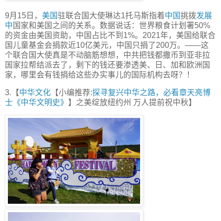
9月15日，
美国
驻联合国大使琳达1托马斯指着
中国
挑拨
发展
中
国家和美国之间的关系。数据说话：世界粮食计划署50%
的资金由美国资助，中国占比不到1%。2021年，美国给联合
国儿童基金会捐款近10亿美元，中国只捐了200万。——这
个联合国大使真是不动脑筋想想，中共把钱都撒币到亚非拉
国家拉帮结派去了，剩下的钱还要渗透美、日、加和欧洲国
家，哪里会有钱捐给这些办实事儿的国际机构去呀？！
3.【
中华文化
【小编推荐:
探寻复兴中华之路，必看章天亮博
士《中华文明史》
】之美绽放纽约州 万人提前祝中秋】