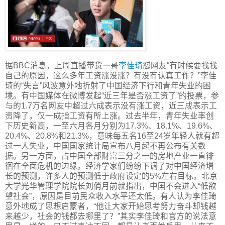
据BBC消息，上周直播带货一哥
李佳琦
怼网友“有时候要找找
自己的原因，这么多年工资涨没涨？有没有认真工作？”李佳
琦的“失言”风波意外地折射了中国经济下行和青年失业的困
境。有中国媒体在微博发起“近三年是否涨工资了”的投票，参
与的1.7万名网友中超过六成表示没有涨工资，近三成表示工
资降了，仅一成指工资有所上涨。过去半年，青年失业率创
下历史新高，一至六月各月分别为17.3%、18.1%、19.6%、
20.4%、20.8%和21.3%，意味每五名16至24岁年轻人就有超
过一人失业，中国国家统计局宣布八月起不再公布有关数
据。另一方面，占中国全部财富三分之一的房地产业一直徘
徊在全面危机的边缘。经济学家们纷纷下调了对中国经济增
长的预测，许多人的预测低于政府设定的5%左右目标。北京
大学光华管理学院院长刘俏月前就指出，中国不会进入“低欲
望社会”，原因是目前民众收入水平还太低。有人认为李佳琦
意外地成了思想启蒙者，“他让大家开始思考努力奋斗却钱越
来越少，社会的钱都去哪里了？”其实李佳琦和官方的说法意