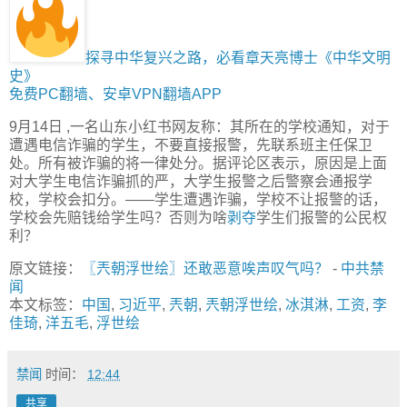
探寻中华复兴之路，必看章天亮博士《中华文明
史》
免费PC翻墙、安卓VPN翻墙APP
9月14日 ,一名山东小红书网友称：其所在的学校通知，对于
遭遇电信诈骗的学生，不要直接报警，先联系班主任保卫
处。所有被诈骗的将一律处分。据评论区表示，原因是上面
对大学生电信诈骗抓的严，大学生报警之后警察会通报学
校，学校会扣分。——学生遭遇诈骗，学校不让报警的话，
学校会先赔钱给学生吗？否则为啥
剥夺
学生们报警的公民权
利？
原文链接：
〖兲朝浮世绘〗还敢恶意唉声叹气吗？
-
中共禁
闻
本文标签：
中国
,
习近平
,
兲朝
,
兲朝浮世绘
,
冰淇淋
,
工资
,
李
佳琦
,
洋五毛
,
浮世绘
禁闻
时间：
12:44
共享