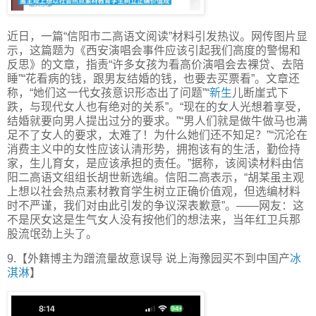
近日，一篇“信阳市二高语文阅读”材料引发热议。网传图片显
示，这篇题为《西安演唱会事件应该引起我们高度的警惕和
反思》的文章，指责“许多女孩为看高价演唱会去裸贷、去陪
睡”“花看病的钱，跟男友结婚的钱，也要去买票看”。文章还
称，“她们这一代女孩意识形态出了问题”“
新生
儿断崖式下
跌，与现代女人也有绝对的关系”。“现在的女人光想着享受，
结婚就要向男人提出过分的要求。”“男人们就是做牛做马也满
足不了女人的要求，太难了！为什么她们还不知足？”“沉沦在
消费主义中的女性应该认清形势，拥抱该有的生活，勤俭持
家，生儿育女，是应该承担的责任。”据称，该阅读材料由信
阳二高语文组组长胡世新选编。信阳二高表示，“胡某虽主观
上想以社会热点素材教育学生树立正确价值观，但选编材料
时不严谨，我们对由此引发的争议深表歉意”。——网友：这
不是厌女这是生气女人没有按他们的想法来，当年红卫兵那
股流氓劲上头了。
9.【外籍博主为蹭流量故意误导 说上海豫园买不到中国产
冰
淇淋
】