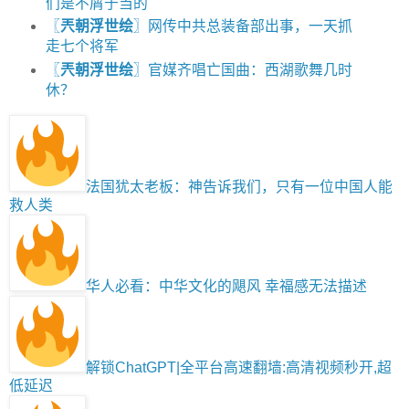
们是不屑于当的
〖
兲朝浮世绘
〗网传中共总装备部出事，一天抓
走七个将军
〖
兲朝浮世绘
〗官媒齐唱亡国曲：西湖歌舞几时
休？
法国犹太老板：神告诉我们，只有一位中国人能
救人类
华人必看：中华文化的飓风 幸福感无法描述
解锁ChatGPT|全平台高速翻墙:高清视频秒开,超
低延迟