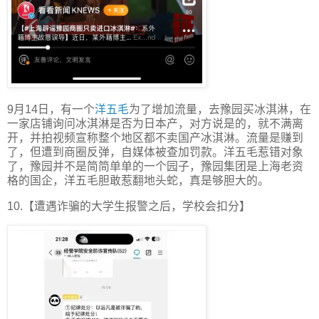
9月14日，有一个
洋五毛
为了增加流量，去豫园买冰淇淋，在
一家店铺询问冰淇淋是否为日本产，对方说是的，就不满离
开，并拍视频宣称整个地区都不卖国产冰淇淋。流量是赚到
了，但遭到商圈反弹，自媒体被查加罚款。洋五毛惹错对象
了，豫园并不是简简单单的一个园子，豫园集团是上海老资
格的国企，洋五毛胆敢惹翻地头蛇，真是够胆大的。
10.【遭遇诈骗的大学生报警之后，学校会扣分】