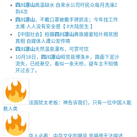
四川凉山
高温缺水 自来水公司吁民众每月洗澡2
到4次
四川凉山
，不戴口罩被戴手铐抓走；今年找工作
太难 人人没有安全感【 #大陆民生 】
【中国社会】拍摄
四川凉山
彝族婚宴短片揭贫困
真相 自媒体人遭公安传唤
四川凉山
天然温泉瀑布，可赏可饮
10月16日，
四川凉山
昭觉县博洛乡，路面下泥沙
流失，已经悬空，看似一条天桥，疑车主不知情
开过去了。
法国犹太老板：神告诉我们，只有一位中国人能
救人类
华人必看：中华文化的飓风 幸福感无法描述