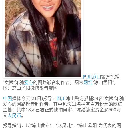
四川凉山
警方抓捕
“卖惨”诈骗
爱心
的网路影音制作者。图为
网红
“凉山孟阳”。
图：凉山孟阳微博影音截图
中国
媒体今天(21日)报导，
四川
凉山警方抓捕54名“卖惨”诈骗
爱心的网路影音制作者，其中包含11名拥有百万粉丝的网红
主播；其中18人已被正式逮捕候审，冻结涉案资金逾500万
元
人民币
。
报导指出，以“凉山曲布”、“赵灵儿”、“凉山孟阳”为代表的网