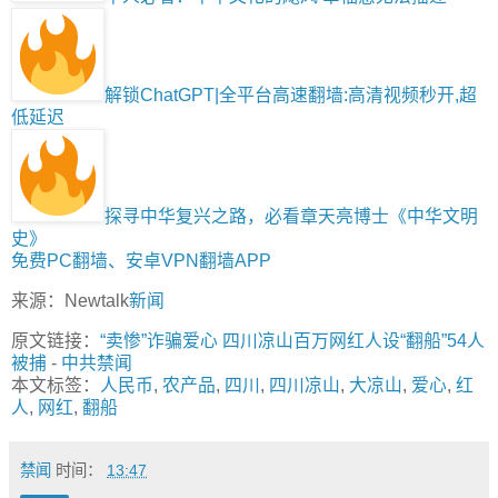
解锁ChatGPT|全平台高速翻墙:高清视频秒开,超
低延迟
探寻中华复兴之路，必看章天亮博士《中华文明
史》
免费PC翻墙、安卓VPN翻墙APP
来源：Newtalk
新闻
原文链接：
“卖惨”诈骗爱心 四川凉山百万网红人设“翻船”54人
被捕
-
中共禁闻
本文标签：
人民币
,
农产品
,
四川
,
四川凉山
,
大凉山
,
爱心
,
红
人
,
网红
,
翻船
禁闻
时间：
13:47