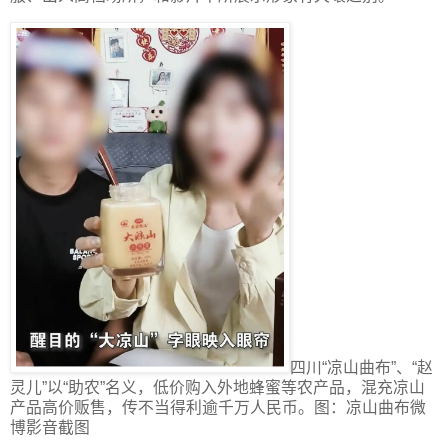
四川“凉山曲布”、“赵
灵儿”以“助农”名义，低价购入外地蜂蜜等农产品，混充凉山
产品高价贩售，传不当得利逾千万人民币。图：凉山曲布微
博影音截图