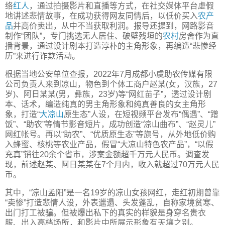
络
红人
，通过拍摄影片和直播等方式，在社交媒体平台虚假
地讲述悲情故事，在成功获得网友同情后，以低价买入
农产
品
并高价卖出，从中不当获取利润。报导还提到，网路影音
制作“团队”，专门挑选无人居住、破壁残垣的
农村
房舍作为直
播背景，通过设计剧本打造淳朴的主角形象，再编造“悲惨经
历”来进行诈欺活动。
根据当地公安单位查报，2022年7月成都小虞助农传媒有限
公司负责人来到凉山，物色到个体工商户赵某(女，汉族，27
岁)、阿日某某(男，彝族，23岁)等“网红苗子”，透过设计剧
本、话术，编造纯真的男主角形象和纯真善良的女主角形
象，打造“
大凉山
原生态”人设，在短视频平台发布“偶遇”、“蹭
饭”、“助农”等情节影音短片，成功创造“凉山曲布”、“赵灵儿”
网红帐号。再以“助农”、“优质原生态”等旗号，从外地低价购
入蜂蜜、核桃等农业产品，假冒“大凉山特色农产品”，“以假
充真”销往20余个省市，涉案金额超千万元人民币。调查发
现，前述赵某、阿日某某在7个月内，收入就超过70万元人民
币。
其中，“凉山孟阳”是一名19岁的凉山女孩网红，走红初期曾靠
“卖惨”打造悲情人设，外表邋遢、头发蓬乱，自称家境贫寒、
出门打工被骗。但被爆出私下的真实的样貌是身穿名贵衣
服、出入高档场所，和影片中所展示形象有天壤之别。