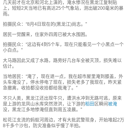
几天前才在北京和河北上演的，淹水惨况在黑龙江复制贴
上，短短2天当地已有高达25个气象站，测出破200毫米的暴
雨。
拍摄民众：“8月4日现在的(黑龙江)尚志。”
居民一觉醒来，住家外四周已被大水围困。
拍摄民众：“这边有4到5个车，现在只能看见一个小黑点一个
小白点。”
大马路因此又成了水路，路旁好几台车全被灭顶，损失难以
估计。
当地居民：“淹了，现在退一点，我在超市屋里淹到膝盖，外
头车淹没了，停水停电了现在，损失老多了我现在，昨天紧
急撤离，收拾都没收拾都给我淹了。”
不只人类，黑龙江还出现牛只，遭洪水冲到无路可逃，原来
是上游的龙凤山水库突然泄洪，让下游的
稻田
区瞬间
被淹
没，黑龙江多地惨淹但直到周五凌晨。”
松花江支流的蚂蚁河周边，才有大批武警现身，开始堆起2万
8千多个沙包，防灾准备似乎慢了半拍。