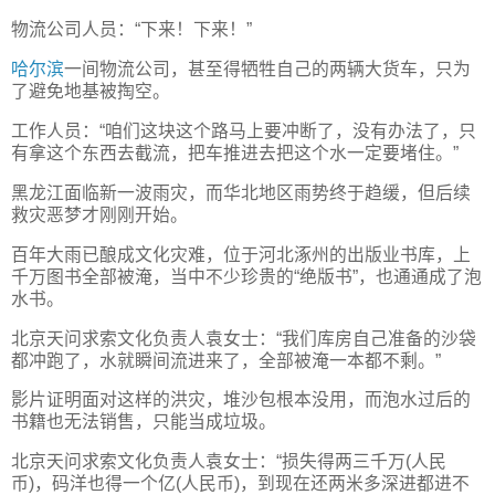
物流公司人员：“下来！下来！”
哈尔滨
一间物流公司，甚至得牺牲自己的两辆大货车，只为
了避免地基被掏空。
工作人员：“咱们这块这个路马上要冲断了，没有办法了，只
有拿这个东西去截流，把车推进去把这个水一定要堵住。”
黑龙江面临新一波雨灾，而华北地区雨势终于趋缓，但后续
救灾恶梦才刚刚开始。
百年大雨已酿成文化灾难，位于河北涿州的出版业书库，上
千万图书全部被淹，当中不少珍贵的“绝版书”，也通通成了泡
水书。
北京天问求索文化负责人袁女士：“我们库房自己准备的沙袋
都冲跑了，水就瞬间流进来了，全部被淹一本都不剩。”
影片证明面对这样的洪灾，堆沙包根本没用，而泡水过后的
书籍也无法销售，只能当成垃圾。
北京天问求索文化负责人袁女士：“损失得两三千万(人民
币)，码洋也得一个亿(人民币)，到现在还两米多深进都进不