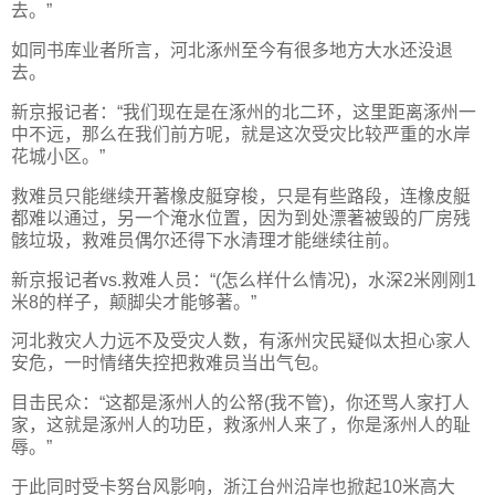
去。”
如同书库业者所言，河北涿州至今有很多地方大水还没退
去。
新京报记者：“我们现在是在涿州的北二环，这里距离涿州一
中不远，那么在我们前方呢，就是这次受灾比较严重的水岸
花城小区。”
救难员只能继续开著橡皮艇穿梭，只是有些路段，连橡皮艇
都难以通过，另一个淹水位置，因为到处漂著被毁的厂房残
骸垃圾，救难员偶尔还得下水清理才能继续往前。
新京报记者vs.救难人员：“(怎么样什么情况)，水深2米刚刚1
米8的样子，颠脚尖才能够著。”
河北救灾人力远不及受灾人数，有涿州灾民疑似太担心家人
安危，一时情绪失控把救难员当出气包。
目击民众：“这都是涿州人的公帑(我不管)，你还骂人家打人
家，这就是涿州人的功臣，救涿州人来了，你是涿州人的耻
辱。”
于此同时受卡努台风影响，浙江台州沿岸也掀起10米高大