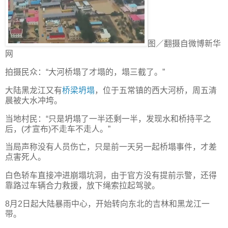
图／翻摄自微博新华
网
拍摄民众：“大河桥塌了才塌的，塌三截了。”
大陆黑龙江又有
桥梁坍塌
，位于五常镇的西大河桥，周五清
晨被大水冲垮。
当地村民：“只是坍塌了一半还剩一半，发现水和桥持平之
后，(才宣布)不走车不走人。”
当局声称没有人员伤亡，只是前一天另一起桥塌事件，才差
点害死人。
白色轿车直接冲进崩塌坑洞，由于官方没有提前示警，还得
靠路过车辆合力救援，放下绳索拉起驾驶。
8月2日起大陆暴雨中心，开始转向东北的吉林和黑龙江一
带。