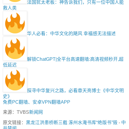
法国犹太老板：神告诉我们，只有一位中国人能
救人类
华人必看：中华文化的飓风 幸福感无法描述
解锁ChatGPT|全平台高速翻墙:高清视频秒开,超
低延迟
探寻中华复兴之路，必看章天亮博士《中华文明
史》
免费PC翻墙、安卓VPN翻墙APP
来源：TVBS
新闻网
原文链接：
黑龙江洪患桥断三截 涿州水淹书库“绝版书”毁
-
中
共禁闻