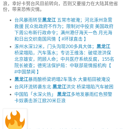
浪，幸好卡努台风目前转向，否则又要接力在大陆其他省
份，带来恐怖灾情。
台风暴雨转至
黑龙江
五常市被淹；河北涿州急需
救援 民众批政府不作为；限制对中投资 美国政府
下周公布新行政命令；满州港仔海天一色 月光海
和日出交织南国风情【 #环球直击 】
涿州水深12米，门头沟现200多具大体；
黑龙江
桥梁塌陷，汽车落水；专访王维洛：破堤泄洪保
北京雄安，罔顾人命；中共医疗系统反腐，155名
院长被查；德宪法保护局：中联部是情报机构【
#中国禁闻 】
黑龙江
暴雨酿桥梁坍塌2车落水 大量稻田被淹没
台风环流转袭东北
黑龙江
洪灾 桥梁塌陷汽车被困
中国陷「水深火热」
黑龙江
多地发暴雨红色预警
卡奴袭击浙江掀20米巨浪