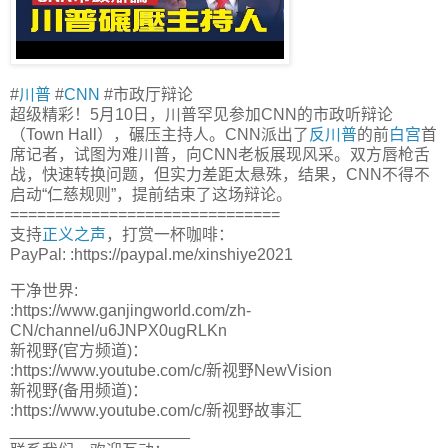
#
川普
#
CNN
#市政厅辩论
超级精彩！5月10日，川普罕见参加CNN的市政听辩论
（Town Hall），碾压主持人。CNN派出了
反川普
的前
白宫
首
席记者，试图为难川普，向CNN老板展现风采。双方唇枪舌
战，快速转换问题，但实力差距太悬殊，结果，CNN不得不
启动“仁慈规则”，提前结束了这场辩论。
==============================
支持
正义之声
，打赏一杯咖啡：
PayPal: :https://paypal.me/xinshiye2021
干净世界:
:https://www.ganjingworld.com/zh-
CN/channel/u6JNPX0ugRLKn
新视野(官方频道)：
:https://www.youtube.com/c/新视野NewVision
新视野(备用频道)：
:https://www.youtube.com/c/新视野故事汇
____________________