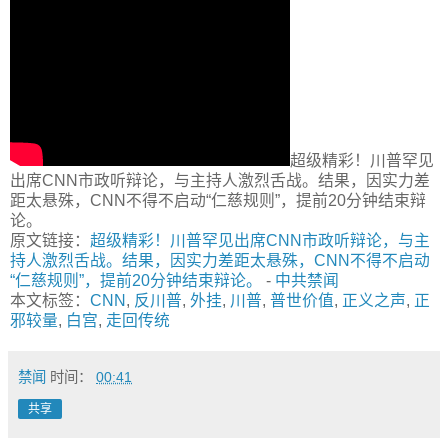
超级精彩！川普罕见
出席CNN市政听辩论，与主持人激烈舌战。结果，因实力差
距太悬殊，CNN不得不启动“仁慈规则”，提前20分钟结束辩
论。
原文链接：
超级精彩！川普罕见出席CNN市政听辩论，与主
持人激烈舌战。结果，因实力差距太悬殊，CNN不得不启动
“仁慈规则”，提前20分钟结束辩论。
-
中共禁闻
本文标签：
CNN
,
反川普
,
外挂
,
川普
,
普世价值
,
正义之声
,
正
邪较量
,
白宫
,
走回传统
禁闻
时间：
00:41
共享