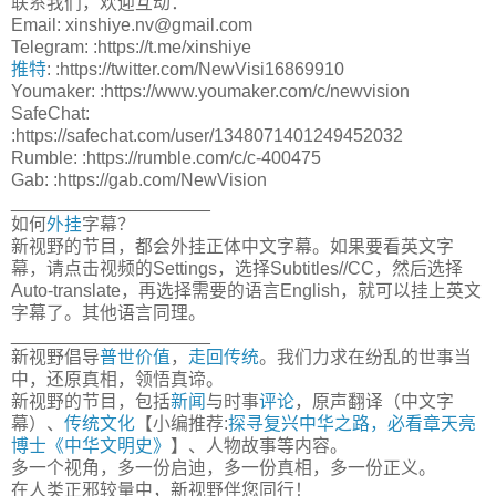
联系我们，欢迎互动：
Email: xinshiye.nv@gmail.com
Telegram: :https://t.me/xinshiye
推特
: :https://twitter.com/NewVisi16869910
Youmaker: :https://www.youmaker.com/c/newvision
SafeChat:
:https://safechat.com/user/1348071401249452032
Rumble: :https://rumble.com/c/c-400475
Gab: :https://gab.com/NewVision
____________________
如何
外挂
字幕？
新视野的节目，都会外挂正体中文字幕。如果要看英文字
幕，请点击视频的Settings，选择Subtitles//CC，然后选择
Auto-translate，再选择需要的语言English，就可以挂上英文
字幕了。其他语言同理。
____________________
新视野倡导
普世价值
，
走回传统
。我们力求在纷乱的世事当
中，还原真相，领悟真谛。
新视野的节目，包括
新闻
与时事
评论
，原声翻译（中文字
幕）、
传统文化
【小编推荐:
探寻复兴中华之路，必看章天亮
博士《中华文明史》
】、人物故事等内容。
多一个视角，多一份启迪，多一份真相，多一份正义。
在人类正邪较量中，新视野伴您同行！