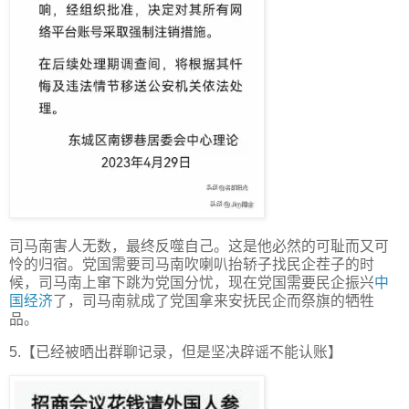
司马南害人无数，最终反噬自己。这是他必然的可耻而又可
怜的归宿。党国需要司马南吹喇叭抬轿子找民企茬子的时
候，司马南上窜下跳为党国分忧，现在党国需要民企振兴
中
国经济
了，司马南就成了党国拿来安抚民企而祭旗的牺牲
品。
5.【已经被晒出群聊记录，但是坚决辟谣不能认账】