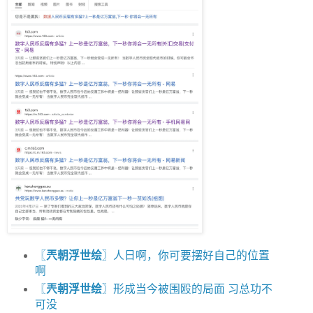
〖
兲朝浮世绘
〗人日啊，你可要摆好自己的位置
啊
〖
兲朝浮世绘
〗形成当今被围殴的局面 习总功不
可没