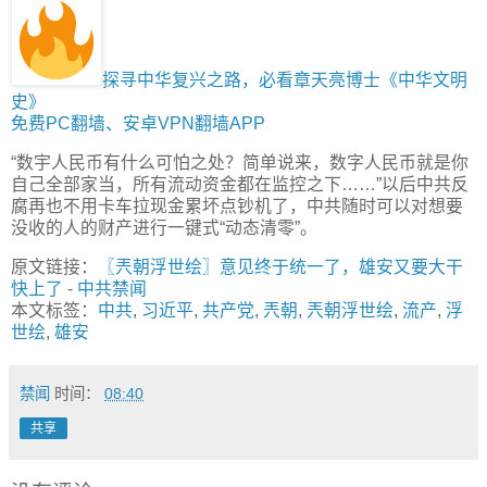
探寻中华复兴之路，必看章天亮博士《中华文明
史》
免费PC翻墙、安卓VPN翻墙APP
“数宇人民币有什么可怕之处？简单说来，数字人民币就是你
自己全部家当，所有流动资金都在监控之下……”以后中共反
腐再也不用卡车拉现金累坏点钞机了，中共随时可以对想要
没收的人的财产进行一键式“动态清零”。
原文链接：
〖兲朝浮世绘〗意见终于统一了，雄安又要大干
快上了
-
中共禁闻
本文标签：
中共
,
习近平
,
共产党
,
兲朝
,
兲朝浮世绘
,
流产
,
浮
世绘
,
雄安
禁闻
时间：
08:40
共享