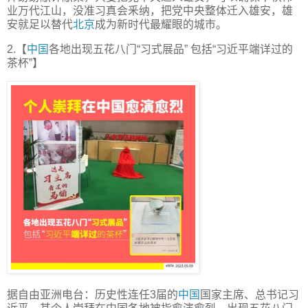
业万代江山，没准习真会釆纳，把党中央整体迁入雄安，雄
安就足以替代
北京
成为新时代最耀眼的城市。
2.【
中国
各地出现五花八门“习式展品” 包括“习近平端详过的
茶杯”】
据自由亚洲电台：历史性连任3届的
中国
国家主席、总书记习