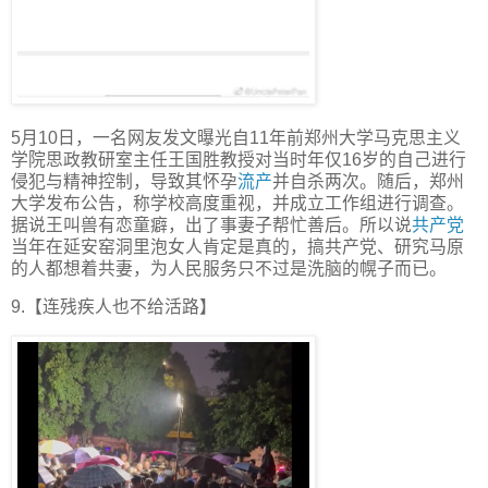
5月10日，一名网友发文曝光自11年前郑州大学马克思主义
学院思政教研室主任王国胜教授对当时年仅16岁的自己进行
侵犯与精神控制，导致其怀孕
流产
并自杀两次。随后，郑州
大学发布公告，称学校高度重视，并成立工作组进行调查。
据说王叫兽有恋童癖，出了事妻子帮忙善后。所以说
共产党
当年在延安窑洞里泡女人肯定是真的，搞共产党、研究马原
的人都想着共妻，为人民服务只不过是洗脑的幌子而已。
9.【连残疾人也不给活路】