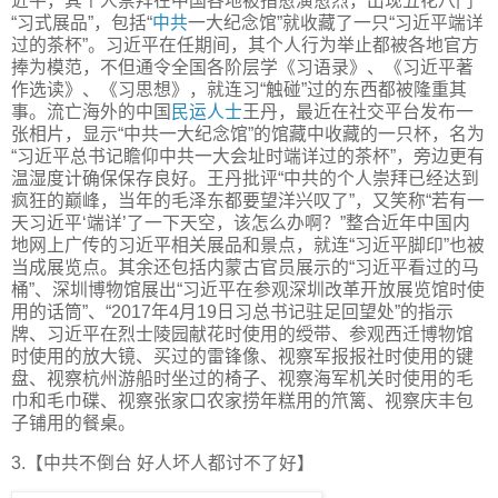
近平，其个人崇拜在中国各地被指愈演愈烈，出现五花八门
“习式展品”，包括“
中共
一大纪念馆”就收藏了一只“习近平端详
过的茶杯”。习近平在任期间，其个人行为举止都被各地官方
捧为模范，不但通令全国各阶层学《习语录》、《习近平著
作选读》、《习思想》，就连习“触碰”过的东西都被隆重其
事。流亡海外的中国
民运人士
王丹，最近在社交平台发布一
张相片，显示“中共一大纪念馆”的馆藏中收藏的一只杯，名为
“习近平总书记瞻仰中共一大会址时端详过的茶杯”，旁边更有
温湿度计确保保存良好。王丹批评“中共的个人崇拜已经达到
疯狂的巅峰，当年的毛泽东都要望洋兴叹了”，又笑称“若有一
天习近平‘端详’了一下天空，该怎么办啊？”整合近年中国内
地网上广传的习近平相关展品和景点，就连“习近平脚印”也被
当成展览点。其余还包括内蒙古官员展示的“习近平看过的马
桶”、深圳博物馆展出“习近平在参观深圳改革开放展览馆时使
用的话筒”、“2017年4月19日习总书记驻足回望处”的指示
牌、习近平在烈士陵园献花时使用的绶带、参观西迁博物馆
时使用的放大镜、买过的雷锋像、视察军报报社时使用的键
盘、视察杭州游船时坐过的椅子、视察海军机关时使用的毛
巾和毛巾碟、视察张家口农家捞年糕用的笊篱、视察庆丰包
子铺用的餐桌。
3.【中共不倒台 好人坏人都讨不了好】