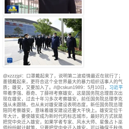
@xzzzjpl：口罩戴起来了，说明第二波疫情最近在就行了；
墨镜戴起来，更符合这个全世界最大的暴力组织话事人的气
质；雄安，又要加入了。//@cskun1989：5月10日，
习近平
带着李强、蔡奇、丁薛祥考察雄安，这是国务院总理首次出
现在雄安，过去十年习多次考察雄安，前任国务院总理李克
强从未跟随，也从未对雄安建设表明态度，新任国务院总理
陪同考察雄安，意味着雄安建设还要大干快上。雄安定位千
年大计，要使雄安成为新时代的标志城市，最好的方式就是
把党中央迁入雄安，如果学者专家、风水大师、星像占卜巫
师纷纷献计献策，只要把党中央迁入雄安，可以确保千秋伟