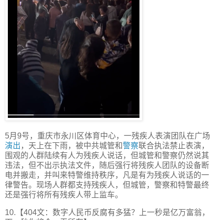
5月9号，重庆市永川区体育中心，一残疾人表演团队在广场
演出
，天上在下雨，被中共城管和
警察
联合执法禁止表演，
围观的人群陆续有人为残疾人说话，但城管和警察仍然说其
违法，但不出示执法文件，随后强行将残疾人团队的设备断
电并搬走，并叫来特警维持秩序，凡是有为残疾人说话的一
律警告。现场人群都支持残疾人，但城管，警察和特警最终
还是强行将所有残疾人带上监车。
10.【404文：数字人民币反腐有多猛？上一秒是亿万富翁，