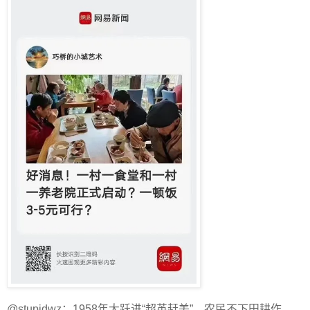
@stupidwz：1958年大跃进“超英赶美”，农民不下田耕作，