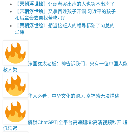
〖
兲朝浮世绘
〗让弱者哭出声的人也哭不出声了
〖
兲朝浮世绘
〗又拿百姓孩子开涮 习近平的孩子
和后辈会去自找苦吃吗？
〖
兲朝浮世绘
〗想当接班人的领导都犯了习总的
忌讳
法国犹太老板：神告诉我们，只有一位中国人能
救人类
华人必看：中华文化的飓风 幸福感无法描述
解锁ChatGPT|全平台高速翻墙:高清视频秒开,超
低延迟