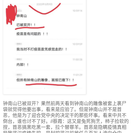
钟南山已被双开？果然前两天看到钟南山的雕像被套上裹尸
袋就觉得他要出事，看来是应验了。但是钟南山并不是首
恶，他是为了迎合党中央的决定干的那些坏事。看来中共不
倒台，谁也讨不了好。//蔡霞：这又是兔死狗烹，柿子捡软的
捏，首恶搞黑吃黑一套，拉个替罪羊。首恶是隐瞒疫情真相