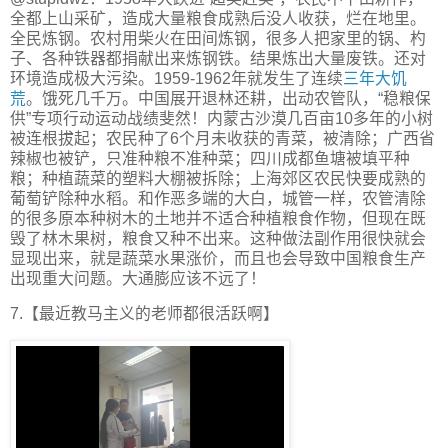
全都上山采矿，造成大量粮食成熟后没人收获，烂在地里。
全民炼钢。农村用柴火在田间炼钢，很多人把家里的锅、杓
子、各种铁器都捐献出来炼钢铁。结果炼出大量废铁。还对
环境造成极大污染。1959-1962年就发生了连续
三年大饥
荒
。饿死几千万。中国展开退林还耕，出动农管队，“稳粮保
供”专项行动运动战绩斐然！内蒙古沙漠几百亩10多年的小树
被连根拔起；农民种了6个月未收获的青菜，被清除；广西省
辣椒也被铲，只准种粮不准种菜；四川成都鱼塘被填平种
粮；种植蔬菜的塑料大棚被拆除；上海郊区农民快要成熟的
葡萄铲除种水稻。和作恶多端的大白，城管一样，农管清除
的很多原本种树木的土地并不适合种植粮食作物，但现在既
毁了林木果树，粮食又种不出来。这种做法副作用很快就会
显现出来，就是蔬菜水果涨价，而且也会导致中国粮食生产
出现重大问题。大通膨应该不远了！
7.【最近教马主义的老师都很活跃啊】