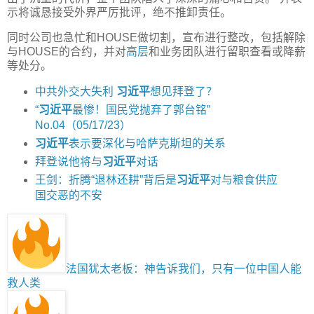
示将诚恳接受外界严厉批评，绝不推卸责任。
同时公司也急忙和HOUSE做切割，宣布进行整改，包括解除
与HOUSE的合约，并对
高层
和业务团队进行留职查看或降薪
等处分。
中共外交大失利
习近平
想见拜登了？
“
习近平
最惨！国民党抛弃了郭台铭”
No.04（05/17/23）
习近平
表示要深化与哈萨克斯坦的关系
拜登说他将与
习近平
对话
王剑：折腾“退林还耕”背后是
习近平
对与粮食供应
国交恶的不安
法国犹太老板：神告诉我们，只有一位中国人能
救人类