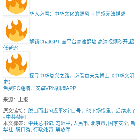
华人必看：中华文化的飓风 幸福感无法描述
解锁ChatGPT|全平台高速翻墙:高清视频秒开,超
低延迟
探寻中华复兴之路，必看章天亮博士《中华文明
史》
免费PC翻墙、安卓VPN翻墙APP
来源：上报
原文链接：
脱口而出习近平8字口号，他下场惨重，后续来了
-
中共禁闻
本文标签：
中共总书记
,
习近平
,
人民币
,
北京市
,
国家安全
,
新
华社
,
脱口秀
,
行政处罚
,
解放军