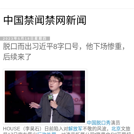
中国禁闻禁网新闻
2023年5月18日星期四
脱口而出习近平8字口号，他下场惨重，
后续来了
中国
脱口秀
演员
HOUSE（李昊石）日前陷入对
解放军
不敬的风波，
北京
文旅