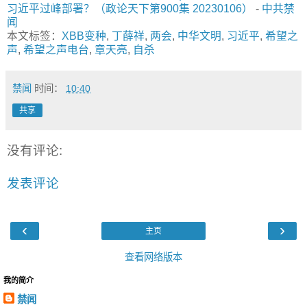
习近平过峰部署？（政论天下第900集 20230106）
-
中共禁
闻
本文标签：
XBB变种
,
丁薛祥
,
两会
,
中华文明
,
习近平
,
希望之
声
,
希望之声电台
,
章天亮
,
自杀
禁闻
时间：
10:40
共享
没有评论:
发表评论
‹
›
主页
查看网络版本
我的简介
禁闻