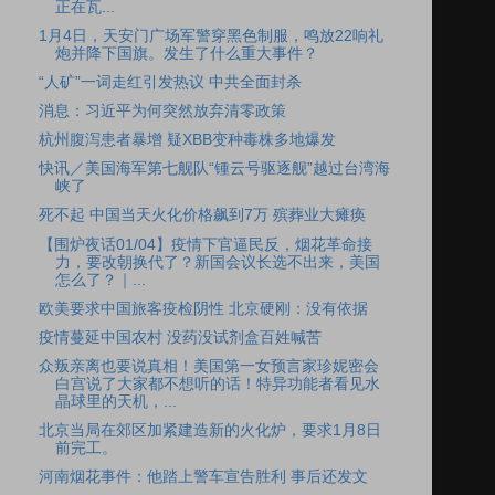
正在瓦...
1月4日，天安门广场军警穿黑色制服，鸣放22响礼
炮并降下国旗。发生了什么重大事件？
“人矿”一词走红引发热议 中共全面封杀
消息：习近平为何突然放弃清零政策
杭州腹泻患者暴增 疑XBB变种毒株多地爆发
快讯／美国海军第七舰队“锺云号驱逐舰”越过台湾海
峡了
死不起 中国当天火化价格飙到7万 殡葬业大瘫痪
【围炉夜话01/04】疫情下官逼民反，烟花革命接
力，要改朝换代了？新国会议长选不出来，美国
怎么了？｜...
欧美要求中国旅客疫检阴性 北京硬刚：没有依据
疫情蔓延中国农村 没药没试剂盒百姓喊苦
众叛亲离也要说真相！美国第一女预言家珍妮密会
白宫说了大家都不想听的话！特异功能者看见水
晶球里的天机，...
北京当局在郊区加紧建造新的火化炉，要求1月8日
前完工。
河南烟花事件：他踏上警车宣告胜利 事后还发文