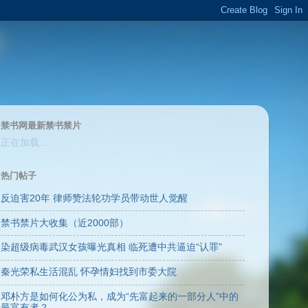
禁书网最新禁书禁片
正在加载...
热门帖子
反迫害20年 律师赞法轮功学员带动世人觉醒
禁书禁片大收集（近2000部）
染超级病毒武汉女孩曝光真相 临死遭中共逼迫“认罪”
秦光荣私生活混乱 怀孕情妇找到市委大院
邓朴方是如何化公为私，成为“先富起来的一部分人”中的
最富有者？