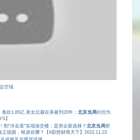
周边空域
卷款1.85亿 美女总裁在美被判20年；
北京当局
封控为
YS】
！割“洋韭菜”实现保交楼，是房企新选择？
北京当局
密
脱困，根源在哪？【#蔚然财商天下】2022.11.23
调兵戎相见非两岸选项