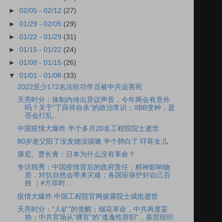
►
02/05 - 02/12
(27)
►
01/29 - 02/05
(29)
►
01/22 - 01/29
(31)
►
01/15 - 01/22
(24)
►
01/08 - 01/15
(26)
▼
01/01 - 01/08
(33)
2022至少172名法轮功学员被中共迫害死
天亮时分：体制内传出异议声音，今年两会有意外
吗？关于“丁薛祥自杀”的政治常识；XBB变种，是
否会打乱...
中国疫情大爆炸 半个多月20名工程院院士逝世
80岁老父阳了没发烧没咳嗽 半个肺白了 吓坏女儿
康尼、曹长青：日本为什么没有革命？
专访韩秀：中国疫情背后的政府责任；精神影响物
质，对抗自然会带来灾难；各国应保护好自己百
姓 ｜#方菲时...
疫情大爆炸 中国工程院官网披露院士成批逝世
天亮时分：“人矿”的觉醒；烟花革命，中共再度妥
协；中共官场从“裸官”的“逃逸性辞职”，基层组织