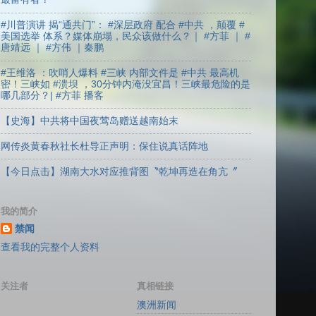
#川普演讲 揭“通共门”： #深层政府 配合 #中共 ，颠覆 #
美国选举 体系？媒体崩塌，民众该做什么？｜ #方菲 ｜ #
唐靖远 ｜ #方伟 ｜秦鹏
#王维洛 ：吹哨人爆料 #三峡 内部文件是 #中共 最高机
密！三峡如 #溃坝 ，30分钟内淹没宜昌！三峡最危险的是
哪几部分？| #方菲 播客
【史海】中共将中国夜莺岛赠送越南始末
网传炎黄春秋社长杜导正声明：保住说真话阵地
【今日点击】湖南大水对应推背图〝乾坤再造在角亢〞
我的简介
禁闻
查看我的完整个人资料
关注者
真相链接
澳洲新闻