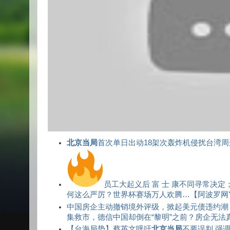
北京当局
首次单日出动18架次轰炸机侵扰台湾
员工大起义后 富 士 康不同寻常决定；
何这么严厉？世界杯赛场万人欢腾…【阿波罗网
中国房企主动撤销境外评级，掀起美元债违约潮
集救市，德信中国却倒在“黎明”之前？房企无法真正
【台海局势】蔡英文呼吁
北京当局
不要误判 强