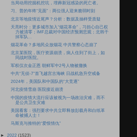
当局动用挖掘机挖坑，埋葬新冠感染的死亡者。
习、普的年终“见面”：两位强人迎来脆弱时刻
北京等地疫情近尾声？分析：数据及抽样受质疑
天亮时分：更多城市加入“烟花革命”，习担心自己权
力被清零；IMF总裁对中国经济预测悲观；北韩干
掉军队...
烟花革命？多地民众放烟花 中共警察心态崩了
北京某医院，医疗资源崩溃，病人住到了街上，如
同战时医院。
军权仅次金正恩 朝鲜军中2号人物被撤换
中共“无侦-7”首飞越宫古海峡 日战机急升空戒备
2024年，美国队和中国队的“大竞逐”
河北疫情雪崩 医院接近崩溃
中国的疫情大流行应该被视为一场政治灾难，而不
是公共卫生灾难
美国看客：强烈要求中共立即释放彭载舟和白纸革
命被捕人士！
马斯克与推特的“爱恨情仇”
►
2022
(1523)