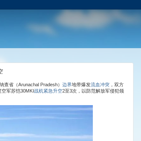
空
（Arunachal Pradesh）
边界
地带爆发
流血冲突
，双方
军苏恺30MKI
战机
紧急升空
2至3次，以防范解放军侵犯领