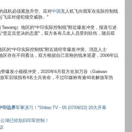
们的战机必须紧急升空、应对
中国
无人机飞向我军在实际控制线
急起飞应对侵犯领空威胁。”
Tawang）地区的“中印实际控制线”附近爆发冲突，报道引述
“坚定且坚决的态度”，双方各有几名人员受到轻伤，随后双
地区的“中印实际控制线”附近就经常爆发冲突。消息人士
地区存在不同看法，双方根据自己宣称的线来巡逻，2006年以
）地带爆发小规模冲突，2020年6月双方在加万谷（Galwan
，解放军后续指有4名士兵丧命，不过印媒称有逾40名解放军伤
伤
中印边界
军事演习！”Shitao TV - 05 (07/08/22) 20大开幕
班公湖已经划归印军控制！
议