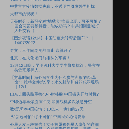
中共官方疫情数据失真，不透明性引发外界担忧
大都市的现状！
天亮时分：新冠变种“地狱犬”病毒出现，可不可怕？
国会两党要禁抖音，能成功吗？中共招回曼城打
人外交官（...
【围炉夜话12/14】中国防疫大转弯后翻车？ ｜
14/07/2022
奇文：三年闹剧戛然而止 该算账了
北京，在火化场门前排队的车辆！
12月12日晚，昆明医科大学学生聚集抗议，警察在
抗议现场抓人。
【方菲时间】海外留学生为什么参与声援“白纸革
命”；推特文件第5季：永久封杀川普的犯罪现场
｜12/1...
山东走回头路重拾48小时核酸 中国错失开放时机?
中印边界再爆流血冲突 印度战机多次紧急升空
数据诉说中国疫情：10亿人，他们的27天
从“新冠可怕”到“不可怕” 中国民众心情复杂
外星人发三段警告！女子披露被外星人绑架的详细