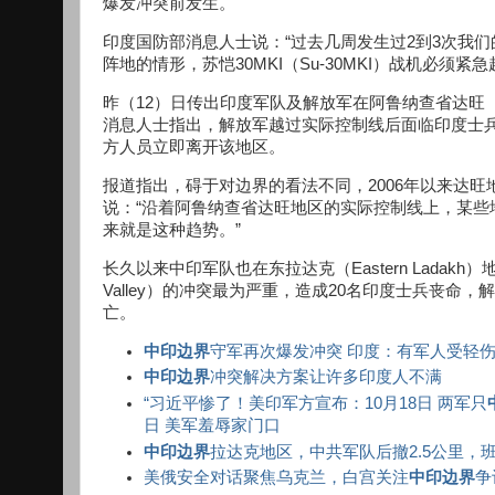
爆发冲突前发生。
印度国防部消息人士说：“过去几周发生过2到3次我
阵地的情形，苏恺30MKI（Su-30MKI）战机必须紧
昨（12）日传出印度军队及解放军在阿鲁纳查省达旺（
消息人士指出，解放军越过实际控制线后面临印度士兵
方人员立即离开该地区。
报道指出，碍于对边界的看法不同，2006年以来达旺
说：“沿着阿鲁纳查省达旺地区的实际控制线上，某些
来就是这种趋势。”
长久以来中印军队也在东拉达克（Eastern Ladakh
Valley）的冲突最为严重，造成20名印度士兵丧命
亡。
中印边界
守军再次爆发冲突 印度：有军人受轻
中印边界
冲突解决方案让许多印度人不满
“习近平惨了！美印军方宣布：10月18日 两军只
日 美军羞辱家门口
中印边界
拉达克地区，中共军队后撤2.5公里，
美俄安全对话聚焦乌克兰，白宫关注
中印边界
争