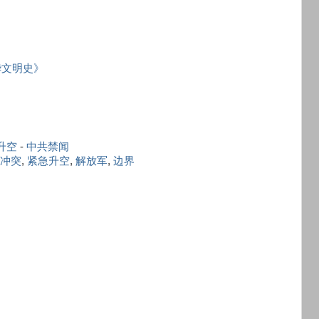
华文明史》
升空
-
中共禁闻
冲突
,
紧急升空
,
解放军
,
边界