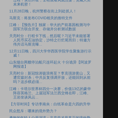
过程！实访外星，全程观看凤凰涅槃，竟藏人类
未来机密！
11月28日晚，杭州警察在街上到处抓人！
马斯克：将发布COVID相关的推特文件
江峰：【预告片】独家：华大的产前基因检测与中
国军方联合开发、存储并分析测试数据
天亮时分：行程卡下线，然后呢？习近平未能签署
人民币买石油协定，沙特之行烂尾而归；特邀方
伟共话马斯克曝...
12月11日晚，四川大学华西医学院学生聚集游行示
威！
山东烟台两艘停泊船只连环起火 十分诡异【阿波罗
网报道】
天亮时分：新冠惊涛骇浪将至？李克强游黄山，又
遭官媒封杀；中共反复强调开放，还能回到从前
吗？这步棋必须...
江峰：卡塔尔世界杯四分一决赛，价值13亿的豪华
阵容英格兰、上届冠军法兰西交锋在即，江峰、
王岩坐谈风云...
【方菲时间】专访李南央：白纸革命是六四的升华
民众怒斥：哪来的境外势力？
勇敢的年轻人公开演讲：共产党才是真正的境外势