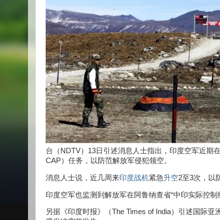
台（NDTV）13日引述消息人士指出，印度空军近期在阿鲁纳
CAP）任务，以防范解放军侵犯领空。
消息人士说，近几周来
印度战机
紧急
升空
2至3次，
印度空军也监测到解放军在阿鲁纳查省“中印实际控制线”（Lin
另据《印度时报》（The Times of India）引述国际亚