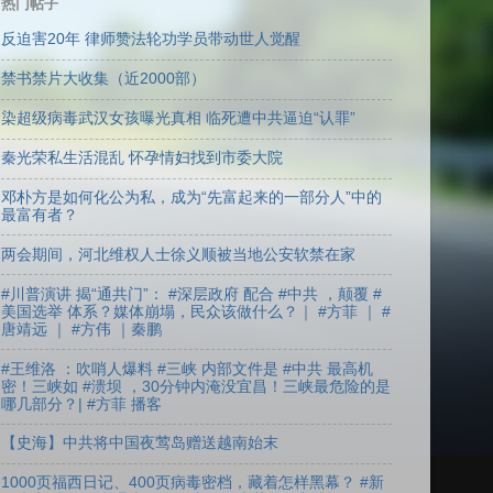
热门帖子
反迫害20年 律师赞法轮功学员带动世人觉醒
禁书禁片大收集（近2000部）
染超级病毒武汉女孩曝光真相 临死遭中共逼迫“认罪”
秦光荣私生活混乱 怀孕情妇找到市委大院
邓朴方是如何化公为私，成为“先富起来的一部分人”中的
最富有者？
两会期间，河北维权人士徐义顺被当地公安软禁在家
#川普演讲 揭“通共门”： #深层政府 配合 #中共 ，颠覆 #
美国选举 体系？媒体崩塌，民众该做什么？｜ #方菲 ｜ #
唐靖远 ｜ #方伟 ｜秦鹏
#王维洛 ：吹哨人爆料 #三峡 内部文件是 #中共 最高机
密！三峡如 #溃坝 ，30分钟内淹没宜昌！三峡最危险的是
哪几部分？| #方菲 播客
【史海】中共将中国夜莺岛赠送越南始末
1000页福西日记、400页病毒密档，藏着怎样黑幕？ #新