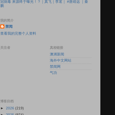
冠病毒 来源终于曝光！？｜真飞｜李茗｜ #唐靖远 ｜秦
鹏
我的简介
禁闻
查看我的完整个人资料
关注者
真相链接
澳洲新闻
海外中文网站
禁闻网
气功
博客归档
►
2026
(219)
►
2025
(974)