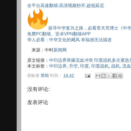
全平台高速翻墙:高清视频秒开,超低延迟
探寻中华复兴之路，必看章天亮博士《中
免费PC翻墙、安卓VPN翻墙APP
华人必看：中华文化的飓风 幸福感无法描述
来源：中时
新闻网
原文链接：
中印边界再爆流血冲突 印度战机多次紧急
本文标签：
中印边界
,
升空
,
印度
,
印度战机
,
战机
,
流血
发帖者
禁闻
时间：
16:42
没有评论:
发表评论