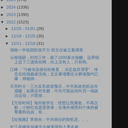
►
2024
(1336)
►
2023
(1390)
▼
2022
(1523)
►
12/25 - 01/01
(28)
►
12/18 - 12/25
(30)
▼
12/11 - 12/18
(31)
湖南一学校因防疫不力 班主任被立案调查
云南瑞丽，封控三年，做了1000多次核酸。边界线
上设了三道铁丝网，街上没有人，只有狗。
江峰：“习被传染後轻松恢复 ，决定放弃清零”，传
言在给独裁者洗地；北京暴增重症火葬场预约已
爆，神秘病...
天亮时分：三大反常政策预示，中共执政危机迫在
眉睫；如果应对失败，中共可能会转向另一场政
治运动；川普放...
【方菲时间】海外留学生：愤怒让我勇敢，不再沉
默；小粉红也是受害者；在海外感受到个体的被
尊重和自由，有...
【短视频】李南央：中共倒台的契机是。。。
长江存储等36家中企被美国列入黑名单