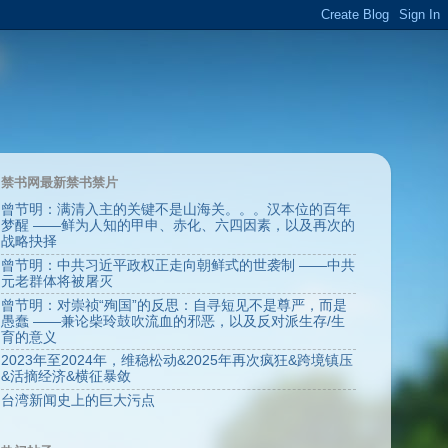
禁书网最新禁书禁片
曾节明：满清入主的关键不是山海关。。。汉本位的百年
梦醒 ——鲜为人知的甲申、赤化、六四因素，以及再次的
战略抉择
曾节明：中共习近平政权正走向朝鲜式的世袭制 ——中共
元老群体将被屠灭
曾节明：对崇祯“殉国”的反思：自寻短见不是尊严，而是
愚蠢 ——兼论柴玲鼓吹流血的邪恶，以及反对派生存/生
育的意义
2023年至2024年，维稳松动&2025年再次疯狂&跨境镇压
&活摘经济&横征暴敛
台湾新闻史上的巨大污点