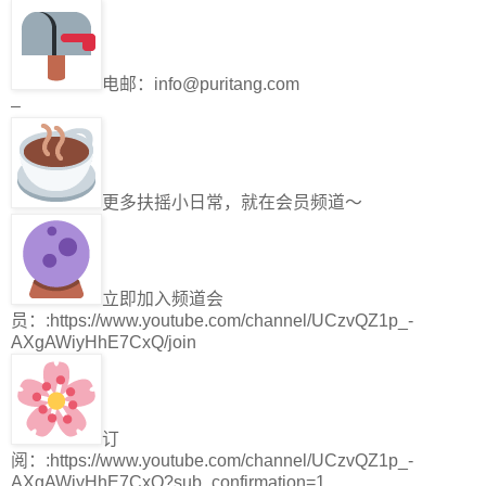
电邮：info@puritang.com
–
更多扶摇小日常，就在会员频道～
立即加入频道会
员：:https://www.youtube.com/channel/UCzvQZ1p_-
AXgAWiyHhE7CxQ/join
订
阅：:https://www.youtube.com/channel/UCzvQZ1p_-
AXgAWiyHhE7CxQ?sub_confirmation=1