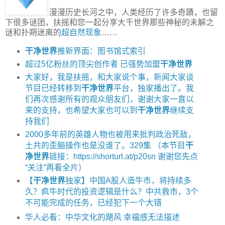
漫漫历史长河之中，人类经历了许多奇蹟，也留
下很多谜团，扶摇和您一起分享大千世界那些神秘的未解之
谜和扑朔迷离的
超自然现象
……
干净世界
推新界面：图书馆式索引
超过5亿粉丝的顶尖创作者 已强势加盟
干净世界
大家好，我是扶摇，和大家说个事，新闻大家谈
节目已经转移到
干净世界
平台，独家播出了。我
们再次感谢所有的观众朋友们，谢谢大家一直以
来的支持，也希望大家也可以到
干净世界
继续支
持我们
2000多年前的英雄人物也被用来批判政治死敌，
土共的歪脑操作也是没谁了。329集 （本节目
干
净世界
链接：https://shorturl.at/p20sn 谢谢您先点
“关注”再看全片）
【
干净世界
独家】中国A股人造牛市，将持续多
久？疯牛时代的投资逻辑是什么？中共救市，3个
不可能完成的任务，已经犯下一个大错
华人必看：中华文化的飓风 幸福感无法描述