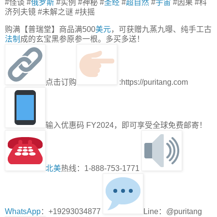
#怪谈 #
俄罗斯
#实例 #神秘 #
圣经
#
超自然
#
宇宙
#因果 #科
济列夫镜 #未解之谜 #扶摇
购满【普瑞堂】商品满500
美元
，可获赠九蒸九曝、纯手工古
法制
成的玄宝黑参原参一根。多买多送！
点击订购
:https://puritang.com
输入优惠码 FY2024，即可享受全球免费邮寄！
北美
热线：1-888-753-1771
WhatsApp
：+19293034877
Line：@puritang