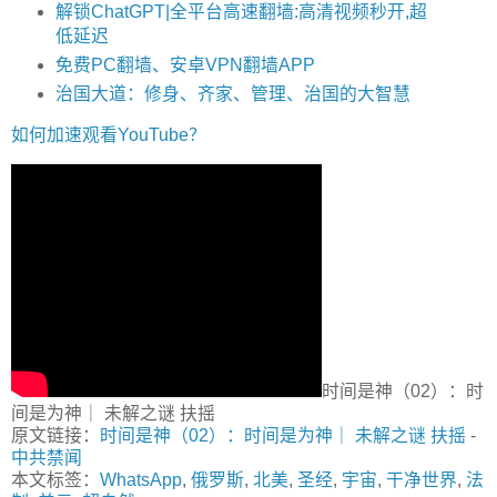
解锁ChatGPT|全平台高速翻墙:高清视频秒开,超
低延迟
免费PC翻墙、安卓VPN翻墙APP
治国大道：修身、齐家、管理、治国的大智慧
如何加速观看YouTube？
时间是神（02）：时
间是为神｜ 未解之谜 扶摇
原文链接：
时间是神（02）：时间是为神｜ 未解之谜 扶摇
-
中共禁闻
本文标签：
WhatsApp
,
俄罗斯
,
北美
,
圣经
,
宇宙
,
干净世界
,
法