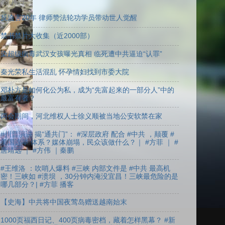
热门帖子
反迫害20年 律师赞法轮功学员带动世人觉醒
禁书禁片大收集（近2000部）
染超级病毒武汉女孩曝光真相 临死遭中共逼迫“认罪”
秦光荣私生活混乱 怀孕情妇找到市委大院
邓朴方是如何化公为私，成为“先富起来的一部分人”中的
最富有者？
两会期间，河北维权人士徐义顺被当地公安软禁在家
#川普演讲 揭“通共门”： #深层政府 配合 #中共 ，颠覆 #
美国选举 体系？媒体崩塌，民众该做什么？｜ #方菲 ｜ #
唐靖远 ｜ #方伟 ｜秦鹏
#王维洛 ：吹哨人爆料 #三峡 内部文件是 #中共 最高机
密！三峡如 #溃坝 ，30分钟内淹没宜昌！三峡最危险的是
哪几部分？| #方菲 播客
【史海】中共将中国夜莺岛赠送越南始末
1000页福西日记、400页病毒密档，藏着怎样黑幕？ #新