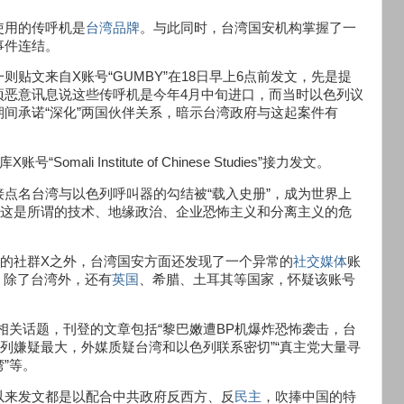
使用的传呼机是
台湾品牌
。与此同时，台湾国安机构掌握了一
事件连结。
贴文来自X账号“GUMBY”在18日早上6点前发文，先是提
项恶意讯息说这些传呼机是今年4月中旬进口，而当时以色列议
间承诺“深化”两国伙伴关系，暗示台湾政府与这起案件有
li Institute of Chinese Studies”接力发文。
点名台湾与以色列呼叫器的勾结被“载入史册”，成为世界上
控这是所谓的技术、地缘政治、企业恐怖主义和分离主义的危
主的社群X之外，台湾国安方面还发现了一个异常的
社交媒体
账
，除了台湾外，还有
英国
、希腊、土耳其等国家，怀疑该账号
作相关话题，刊登的文章包括“黎巴嫩遭BP机爆炸恐怖袭击，台
色列嫌疑最大，外媒质疑台湾和以色列联系密切”“真主党大量寻
”等。
以来发文都是以配合中共政府反西方、反
民主
，吹捧中国的特