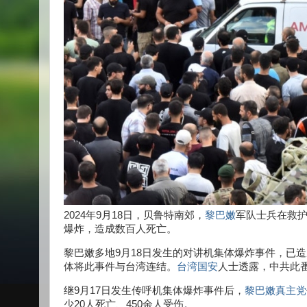
2024年9月18日，贝鲁特南郊，
黎巴嫩
军队士兵在救
爆炸，造成数百人死亡。
黎巴嫩多地9月18日发生的对讲机集体爆炸事件，已造
体将此事件与台湾连结。
台湾国安
人士透露，中共此
继9月17日发生传呼机集体爆炸事件后，
黎巴嫩真主党
少20人死亡、450余人受伤。