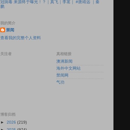
冠病毒 来源终于曝光！？｜真飞｜李茗｜ #唐靖远 ｜秦
鹏
我的简介
禁闻
查看我的完整个人资料
关注者
真相链接
澳洲新闻
海外中文网站
禁闻网
气功
博客归档
►
2026
(219)
►
2025
(974)