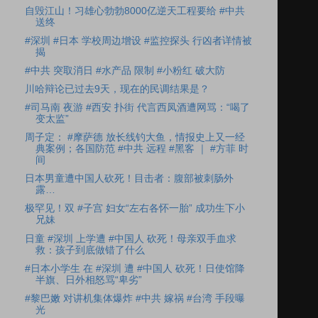
自毁江山！习雄心勃勃8000亿逆天工程要给 #中共
送终
#深圳 #日本 学校周边增设 #监控探头 行凶者详情被
揭
#中共 突取消日 #水产品 限制 #小粉红 破大防
川哈辩论已过去9天，现在的民调结果是？
#司马南 夜游 #西安 扑街 代言西凤酒遭网骂：“喝了
变太监”
周子定： #摩萨德 放长线钓大鱼，情报史上又一经
典案例；各国防范 #中共 远程 #黑客 ｜ #方菲 时
间
日本男童遭中国人砍死！目击者：腹部被刺肠外
露…
极罕见！双 #子宫 妇女“左右各怀一胎” 成功生下小
兄妹
日童 #深圳 上学遭 #中国人 砍死！母亲双手血求
救：孩子到底做错了什么
#日本小学生 在 #深圳 遭 #中国人 砍死！日使馆降
半旗、日外相怒骂“卑劣”
#黎巴嫩 对讲机集体爆炸 #中共 嫁祸 #台湾 手段曝
光