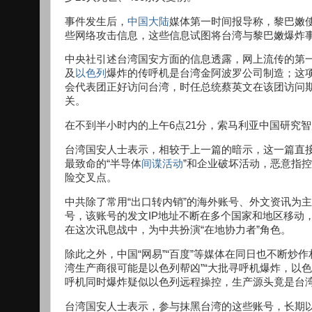
事件发生后，
中国
大陆
媒体第一时间报导称，黎巴嫩
些网络攻击信息，这些信息试图将台湾与黎巴嫩爆炸
中央社引述台湾国安方面的信息透露，网上流传的第一则
及
以色列
爆炸的传呼机是台湾金阿波罗公司制造；这
会代表团正好访问台湾，时任总统蔡英文在该团访问期
关。
在不到半小时内的上午6点21分，索马利亚中国研究智库X账号“Soma
台湾国安人士表示，相较于上一篇的暗示，这一篇直接
最致命的“半导体
间谍活动
”和企业破坏活动，恶意指
险交叉点。
中共除了常用“出口转内销”的海外账号、外文资讯为
号，该账号的发文IP地址不断在多个国家和地区移动
在这次讯息战中，为中共扮演“在地协力者”角色。
除此之外，中国“网易”“百度”等媒体在同日也不断炒
湾生产商很可能是以色列帮凶”“大批寻呼机爆炸，以
呼机同时爆炸疑似以色列远程操控，生产源头竟是台湾
台湾国安人士表示，参与抹黑台湾的这些账号，长期