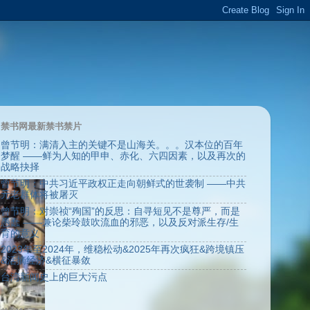
禁书网最新禁书禁片
曾节明：满清入主的关键不是山海关。。。汉本位的百年
梦醒 ——鲜为人知的甲申、赤化、六四因素，以及再次的
战略抉择
曾节明：中共习近平政权正走向朝鲜式的世袭制 ——中共
元老群体将被屠灭
曾节明：对崇祯“殉国”的反思：自寻短见不是尊严，而是
愚蠢 ——兼论柴玲鼓吹流血的邪恶，以及反对派生存/生
育的意义
2023年至2024年，维稳松动&2025年再次疯狂&跨境镇压
&活摘经济&横征暴敛
台湾新闻史上的巨大污点