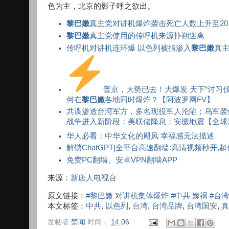
色为主，北京的影子呼之欲出。
黎巴嫩
真主党对讲机爆炸袭击死亡人数上升至2
黎巴嫩
真主党使用的传呼机来源扑朔迷离
传呼机对讲机连环爆 以色列被指渗入
黎巴嫩
真
普京，大势已去！大爆发 天下“讨习
何在
黎巴嫩
各地同时爆炸？【阿波罗网FV】
共谍渗透台湾军方，多名现役军人沦陷；乌军袭
战争进入新阶段；美联储降息；安徽地震【全球
华人必看：中华文化的飓风 幸福感无法描述
解锁ChatGPT|全平台高速翻墙:高清视频秒开,
免费PC翻墙、安卓VPN翻墙APP
来源：
新唐人电视台
原文链接：
#黎巴嫩 对讲机集体爆炸 #中共 嫁祸 #台
本文标签：
中共
,
以色列
,
台湾
,
台湾品牌
,
台湾国安
,
真
发帖者
禁闻
时间：
14:06