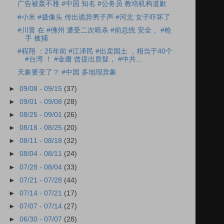
广告被轰不雅 #中国 知名 #公务员 教培机构道歉
#小米 #摄像头 传出诡异男子声 #河北 女子吓坏了
#川普 在 #佛州 遭受二次暗杀 #前总统 安全， #枪
手 被捕
#程翔 ：25年前 #江泽民 #出卖国土 ，相当于40个
#台湾 ！ #金庸 曾提出质疑， #中共...
天象要变了？ #中国 多地现异象
►
09/08 - 09/15
(37)
►
09/01 - 09/08
(28)
►
08/25 - 09/01
(26)
►
08/18 - 08/25
(20)
►
08/11 - 08/18
(32)
►
08/04 - 08/11
(24)
►
07/28 - 08/04
(33)
►
07/21 - 07/28
(44)
►
07/14 - 07/21
(17)
►
07/07 - 07/14
(27)
►
06/30 - 07/07
(28)