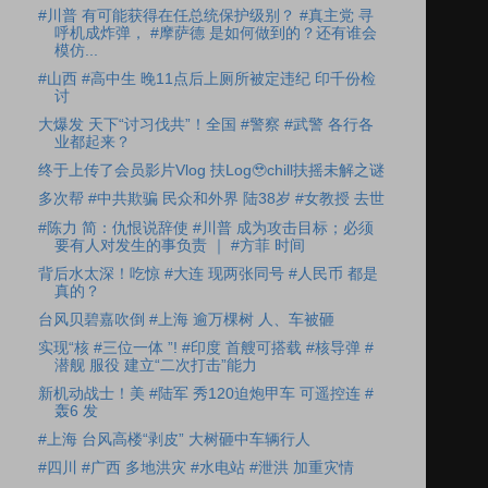
#川普 有可能获得在任总统保护级别？ #真主党 寻
呼机成炸弹， #摩萨德 是如何做到的？还有谁会
模仿...
#山西 #高中生 晚11点后上厕所被定违纪 印千份检
讨
大爆发 天下“讨习伐共”！全国 #警察 #武警 各行各
业都起来？
终于上传了会员影片Vlog 扶Log🥹chill扶摇未解之谜
多次帮 #中共欺骗 民众和外界 陆38岁 #女教授 去世
#陈力 简：仇恨说辞使 #川普 成为攻击目标；必须
要有人对发生的事负责 ｜ #方菲 时间
背后水太深！吃惊 #大连 现两张同号 #人民币 都是
真的？
台风贝碧嘉吹倒 #上海 逾万棵树 人、车被砸
实现“核 #三位一体 ”! #印度 首艘可搭载 #核导弹 #
潜舰 服役 建立“二次打击”能力
新机动战士！美 #陆军 秀120迫炮甲车 可遥控连 #
轰6 发
#上海 台风高楼“剥皮” 大树砸中车辆行人
#四川 #广西 多地洪灾 #水电站 #泄洪 加重灾情