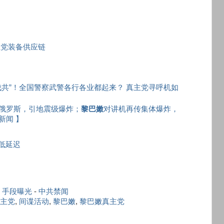
0
主党装备供应链
伐共”！全国警察武警各行各业都起来？ 真主党寻呼机如
俄罗斯，引地震级爆炸；
黎巴嫩
对讲机再传集体爆炸，
新闻 】
超低延迟
湾 手段曝光
-
中共禁闻
主党
,
间谍活动
,
黎巴嫩
,
黎巴嫩真主党