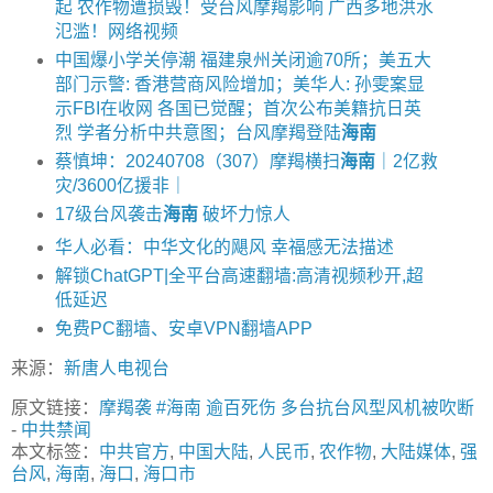
起 农作物遭损毁！受台风摩羯影响 广西多地洪水
氾滥！网络视频
中国爆小学关停潮 福建泉州关闭逾70所；美五大
部门示警: 香港营商风险增加；美华人: 孙雯案显
示FBI在收网 各国已觉醒；首次公布美籍抗日英
烈 学者分析中共意图；台风摩羯登陆
海南
蔡慎坤：20240708（307）摩羯横扫
海南
｜2亿救
灾/3600亿援非｜
17级台风袭击
海南
破坏力惊人
华人必看：中华文化的飓风 幸福感无法描述
解锁ChatGPT|全平台高速翻墙:高清视频秒开,超
低延迟
免费PC翻墙、安卓VPN翻墙APP
来源：
新唐人电视台
原文链接：
摩羯袭 #海南 逾百死伤 多台抗台风型风机被吹断
-
中共禁闻
本文标签：
中共官方
,
中国大陆
,
人民币
,
农作物
,
大陆媒体
,
强
台风
,
海南
,
海口
,
海口市