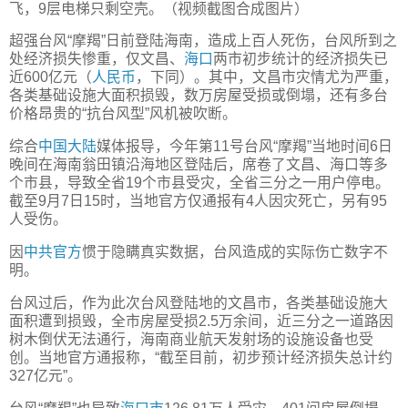
飞，9层电梯只剩空壳。（视频截图合成图片）
超强台风“摩羯”日前登陆海南，造成上百人死伤，台风所到之
处经济损失惨重，仅文昌、
海口
两市初步统计的经济损失已
近600亿元（
人民币
，下同）。其中，文昌市灾情尤为严重，
各类基础设施大面积损毁，数万房屋受损或倒塌，还有多台
价格昂贵的“抗台风型”风机被吹断。
综合
中国
大陆
媒体报导，今年第11号台风“摩羯”当地时间6日
晚间在海南翁田镇沿海地区登陆后，席卷了文昌、海口等多
个市县，导致全省19个市县受灾，全省三分之一用户停电。
截至9月7日15时，当地官方仅通报有4人因灾死亡，另有95
人受伤。
因
中共官方
惯于隐瞒真实数据，台风造成的实际伤亡数字不
明。
台风过后，作为此次台风登陆地的文昌市，各类基础设施大
面积遭到损毁，全市房屋受损2.5万余间，近三分之一道路因
树木倒伏无法通行，海南商业航天发射场的设施设备也受
创。当地官方通报称，“截至目前，初步预计经济损失总计约
327亿元”。