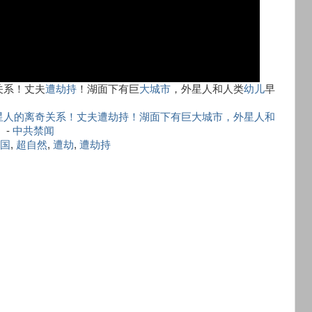
关系！丈夫
遭劫持
！湖面下有巨
大城市
，外星人和人类
幼儿
早
星人的离奇关系！丈夫遭劫持！湖面下有巨大城市，外星人和
！
-
中共禁闻
国
,
超自然
,
遭劫
,
遭劫持