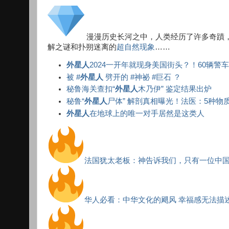
漫漫历史长河之中，人类经历了许多奇蹟
解之谜和扑朔迷离的
超自然现象
……
外星人
2024一开年就现身美国街头？！60辆
被 #
外星人
劈开的 #神祕 #巨石 ？
秘鲁海关查扣“
外星人
木乃伊” 鉴定结果出炉
秘鲁“
外星人
尸体” 解剖真相曝光！法医：5种物
外星人
在地球上的唯一对手居然是这类人
法国犹太老板：神告诉我们，只有一位中
华人必看：中华文化的飓风 幸福感无法描