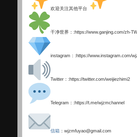
欢迎关注其他平台
干净世界：:https://www.ganjing.com/zh-TW/
instagram：:https://www.instagram.com/wj
Twitter：:https://twitter.com/weijiezhimi2
Telegram：:https://t.me/wjzmchannel
信箱
：wjzmfuyao@gmail.com