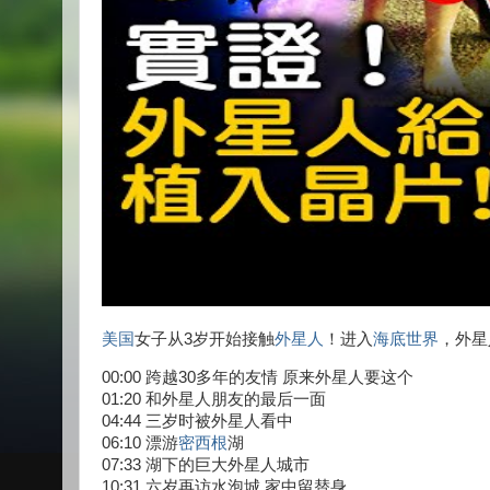
美国
女子从3岁开始接触
外星人
！进入
海底世界
，外星
00:00 跨越30多年的友情 原来外星人要这个
01:20 和外星人朋友的最后一面
04:44 三岁时被外星人看中
06:10 漂游
密西根
湖
07:33 湖下的巨大外星人城市
10:31 六岁再访水泡城 家中留替身