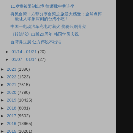
11岁童被限制出境 律师批中共连坐
再见台湾！方菲分享台湾之旅最大感受；金然点评
最让人印象深刻的台湾小吃！
中国一电动汽车充电时着火 烧得只剩骨架
《转法轮》出版29周年 韩国学员庆祝
台湾臭豆腐 让方伟说不出话
►
01/14 - 01/21
(20)
►
01/07 - 01/14
(27)
►
2023
(1390)
►
2022
(1523)
►
2021
(7515)
►
2020
(7790)
►
2019
(10425)
►
2018
(8081)
►
2017
(9602)
►
2016
(13965)
►
2015
(10281)