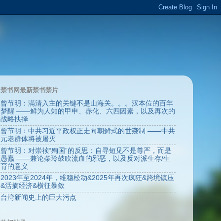
禁书网最新禁书禁片
曾节明：满清入主的关键不是山海关。。。汉本位的百年
梦醒 ——鲜为人知的甲申、赤化、六四因素，以及再次的
战略抉择
曾节明：中共习近平政权正走向朝鲜式的世袭制 ——中共
元老群体将被屠灭
曾节明：对崇祯“殉国”的反思：自寻短见不是尊严，而是
愚蠢 ——兼论柴玲鼓吹流血的邪恶，以及反对派生存/生
育的意义
2023年至2024年，维稳松动&2025年再次疯狂&跨境镇压
&活摘经济&横征暴敛
台湾新闻史上的巨大污点