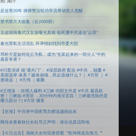
热门帖子
反迫害20年 律师赞法轮功学员带动世人觉醒
禁书禁片大收集（近2000部）
染超级病毒武汉女孩曝光真相 临死遭中共逼迫“认罪”
秦光荣私生活混乱 怀孕情妇找到市委大院
邓朴方是如何化公为私，成为“先富起来的一部分人”中的
最富有者？
#川普演讲 揭“通共门”： #深层政府 配合 #中共 ，颠覆 #
美国选举 体系？媒体崩塌，民众该做什么？｜ #方菲 ｜ #
唐靖远 ｜ #方伟 ｜秦鹏
#王维洛 ：吹哨人爆料 #三峡 内部文件是 #中共 最高机
密！三峡如 #溃坝 ，30分钟内淹没宜昌！三峡最危险的是
哪几部分？| #方菲 播客
【史海】中共将中国夜莺岛赠送越南始末
网传炎黄春秋社长杜导正声明：保住说真话阵地
【今日点击】湖南大水对应推背图〝乾坤再造在角亢〞