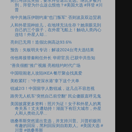
奥巴马惊慌失措，要求拜登退出竞选。纳瓦罗被判
刑，拜登为什么这么恨他？#美国大选 #拜登 #川
普
传中共施压伊朗约束“也门叛军” 否则波及双边贸易
人和外星混种娃儿，在地球无法生存？她亲眼见到
自己的三个孩子，在外星飞船上！触动人类内心
连结！外星人却...
亮剑已无用！造假比例高达93.6%
预告：矢板明夫专访：解读2024台湾大选结果
传他将接替秦刚任外长 华府官员:已获中共告知
“善良很酷”推广视频 亮相纽约时代广场
中国喧闹老人攻陷IKEA 餐厅聚会找真爱
美欧紧盯：“中资深水港”拿下这个大单
锐减2/3！中国留学人数锐减，这几点不容忽视
路旁无人机车“突然自己前空翻” 民众傻眼直呼见鬼
美国披露更多资料：照片为证！女子和外星人的离
奇关系！丈夫遭劫持！湖面下有巨大城市，外星
人和人类幼儿早...
德桑蒂斯突然退出竞选，并支持川普。川普积极而
有趣的回应，黑利回应则自欺欺人。#美国大选 #
川普 #德桑蒂斯