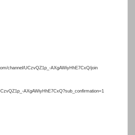
/channel/UCzvQZ1p_-AXgAWiyHhE7CxQ/join
/UCzvQZ1p_-AXgAWiyHhE7CxQ?sub_confirmation=1