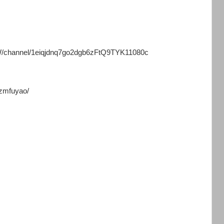
channel/1eiqjdnq7go2dgb6zFtQ9TYK11080c
zmfuyao/