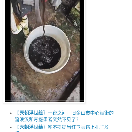
〖
兲朝浮世绘
〗一夜之间，旧金山市中心满街的
流浪汉和毒瘾患者突然不见了？
〖
兲朝浮世绘
〗咋不提提当红卫兵遇上孔子坟