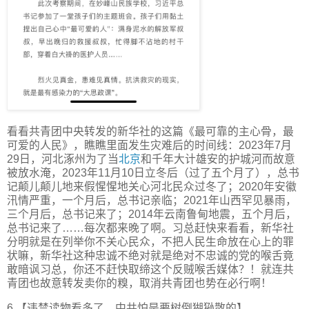
看看共青团中央转发的新华社的这篇《最可靠的主心骨，最
可爱的人民》，瞧瞧里面发生灾难后的时间线：2023年7月
29日，河北涿州为了当
北京
和千年大计雄安的护城河而故意
被放水淹，2023年11月10日立冬后（过了五个月了），总书
记颠儿颠儿地来假惺惺地关心河北民众过冬了；2020年安徽
汛情严重，一个月后，总书记亲临；2021年山西罕见暴雨，
三个月后，总书记来了；2014年云南鲁甸地震，五个月后，
总书记来了……每次都来晚了啊。习总赶快来看看，新华社
分明就是在列举你不关心民众，不把人民生命放在心上的罪
状嘛，新华社这种忠诚不绝对就是绝对不忠诚的党的喉舌竟
敢暗讽习总，你还不赶快取缔这个反贼喉舌媒体？！就连共
青团也故意转发卖你的糗，取消共青团也势在必行啊！
6.【违禁读物看多了，中共怕是要树倒猢狲散的】