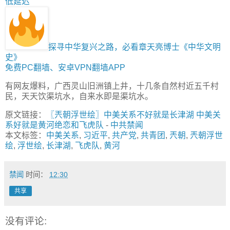
低延迟
探寻中华复兴之路，必看章天亮博士《中华文明
史》
免费PC翻墙、安卓VPN翻墙APP
有网友爆料，广西灵山旧洲镇上井，十几条自然村近五千村
民，天天饮渠坑水，自来水即是渠坑水。
原文链接：
〖兲朝浮世绘〗中美关系不好就是长津湖 中美关
系好就是黄河绝恋和飞虎队
-
中共禁闻
本文标签：
中美关系
,
习近平
,
共产党
,
共青团
,
兲朝
,
兲朝浮世
绘
,
浮世绘
,
长津湖
,
飞虎队
,
黄河
禁闻
时间：
12:30
共享
没有评论: