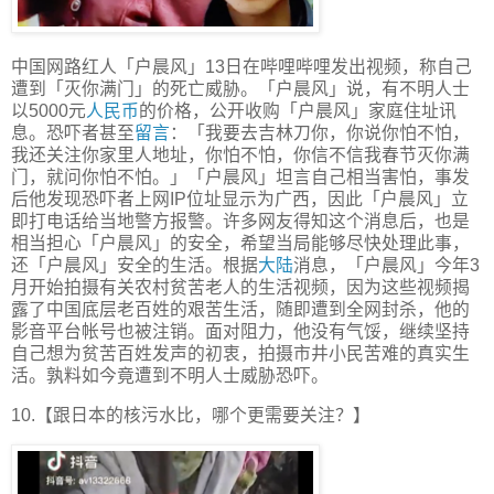
中国网路红人「户晨风」13日在哔哩哔哩发出视频，称自己
遭到「灭你满门」的死亡威胁。「户晨风」说，有不明人士
以5000元
人民币
的价格，公开收购「户晨风」家庭住址讯
息。恐吓者甚至
留言
：「我要去吉林刀你，你说你怕不怕，
我还关注你家里人地址，你怕不怕，你信不信我春节灭你满
门，就问你怕不怕。」「户晨风」坦言自己相当害怕，事发
后他发现恐吓者上网IP位址显示为广西，因此「户晨风」立
即打电话给当地警方报警。许多网友得知这个消息后，也是
相当担心「户晨风」的安全，希望当局能够尽快处理此事，
还「户晨风」安全的生活。根据
大陆
消息，「户晨风」今年3
月开始拍摄有关农村贫苦老人的生活视频，因为这些视频揭
露了中国底层老百姓的艰苦生活，随即遭到全网封杀，他的
影音平台帐号也被注销。面对阻力，他没有气馁，继续坚持
自己想为贫苦百姓发声的初衷，拍摄市井小民苦难的真实生
活。孰料如今竟遭到不明人士威胁恐吓。
10.【跟日本的核污水比，哪个更需要关注？】