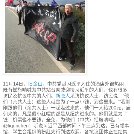
11月14日，
旧金山
，中共党魁习近平入住的酒店外很热闹，
既有摇旗呐喊为中共站台助威迎接习近平的人们，也有很多
访民及抗议中共的人们。
新唐人
采访抗议人士，访民说：“他
们（亲共人士）这些人就是为了一点小钱，到这里来。”“我刚
刚跟他们（亲共人士）一起走过来的。他们一人给200元，雇
佣来的，凡是戴小红帽的都是从纽约过来的。他们就是为了
钱，机票也不要钱，全免，为他们（中共）摇旗呐喊。”——
@liqunchen：听说习近平西部时间下午三点到达，已有领事
馆、学生会组织的粉红先行到达欢迎。各抗议团体正在结集