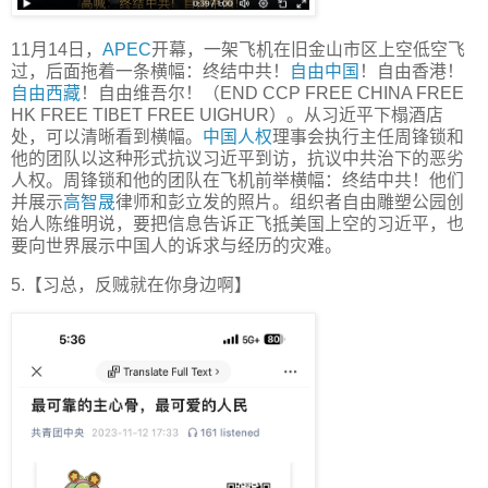
11月14日，
APEC
开幕，一架飞机在旧金山市区上空低空飞
过，后面拖着一条横幅：终结中共！
自由中国
！自由香港！
自由西藏
！自由维吾尔！（END CCP FREE CHINA FREE
HK FREE TIBET FREE UIGHUR）。从习近平下榻酒店
处，可以清晰看到横幅。
中国人权
理事会执行主任周锋锁和
他的团队以这种形式抗议习近平到访，抗议中共治下的恶劣
人权。周锋锁和他的团队在飞机前举横幅：终结中共！他们
并展示
高智晟
律师和彭立发的照片。组织者自由雕塑公园创
始人陈维明说，要把信息告诉正飞抵美国上空的习近平，也
要向世界展示中国人的诉求与经历的灾难。
5.【习总，反贼就在你身边啊】