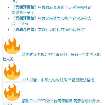
呢？
〖
兲朝浮世绘
〗中共政府真没钱了 习近平都强调
要过紧日子了
〖
兲朝浮世绘
〗中共又来请君入瓮了 这次还有人
会上当吗？
〖
兲朝浮世绘
〗党媒？习时代的“皇帝起居注”
法国犹太老板：神告诉我们，只有一位中国人能
救人类
华人必看：中华文化的飓风 幸福感无法描述
解锁ChatGPT|全平台高速翻墙:高清视频秒开,超