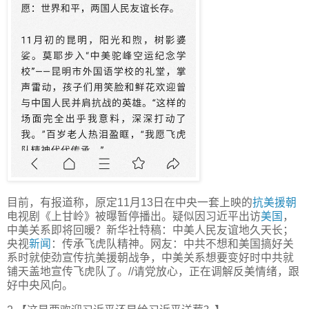
目前，有报道称，原定11月13日在中央一套上映的
抗美援朝
电视剧《上甘岭》被曝暂停播出。疑似因习近平出访
美国
，
中美关系即将回暖？新华社特稿：中美人民友谊地久天长；
央视
新闻
：传承飞虎队精神。网友：中共不想和美国搞好关
系时就使劲宣传抗美援朝战争，中美关系想要变好时中共就
铺天盖地宣传飞虎队了。//请党放心，正在调解反美情绪，跟
好中央风向。