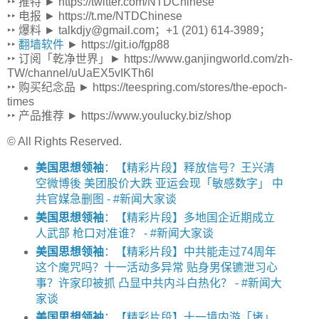
‣‣ 推特 ► https://twitter.com/NTDChinese
‣‣ 电报 ► https://t.me/NTDChinese
‣‣ 爆料 ► talkdjy@gmail.com；+1 (201) 614-3989；
‣‣
翻墙软件
► https://git.io/fgp88
‣‣ 订阅「乾净世界」► https://www.ganjingworld.com/zh-
TW/channel/uUaEX5vIKTh6l
‣‣ 购买纪念品 ► https://teespring.com/stores/the-epoch-
times
‣‣ 产品推荐 ► https://www.youlucky.biz/shop
© All Rights Reserved.
美国思想领袖
：【精彩片段】释放信号？王兴清
空微博後 美团股价大跌 亚运会现「敏感数字」 中
共官媒急删图 - #新闻大家谈
美国思想领袖
：【精彩片段】多地国企近期成立
人武部 枪口对准谁？ - #新闻大家谈
美国思想领袖
：【精彩片段】中共能走过74周年
这个魔咒吗？十一活动多异常 贴身男保镳泄习心
事？许家印被抓 凸显中共内斗白热化？ - #新闻大
家谈
美国思想领袖
：【精彩片段】十一境内游「堵」