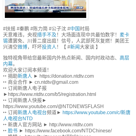
#扶摇 #秦鹏 #陈力简 #公子沈 #
中国
时局
天意难违，央视
措手不及
！大场面连现中共最怕数字！
麦卡
锡
遭罢免、川普二度出庭！信号，人武部死灰复燃！美团王
兴清空
微博
，吓坏
投资人
！【 #
新闻
大家谈 】
独特视角带给您最新国内外热点新闻、国内时政动态、
高层
内幕
。
欢迎大家订阅本频道！
‣‣ 捐助
新唐人
► https://donation.ntdtv.com
‣‣ 商业合作 ► cn.ntdtv@gmail.com
‣‣ 订阅新唐人电子报
►https://www.ntdtv.com/b5/registration.html
‣‣ 订阅新唐人快报►
https://www.youtube.com/@NTDNEWSFLASH
‣‣ 订阅
新唐人电视台
频道►
https://www.youtube.com/c/新唐
人电视台NTD
‣‣ 新唐人官方网站 ► http://www.ntdtv.com
‣‣
脸书
► https://www.facebook.com/NTDChinese/