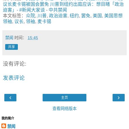
议长麦卡锡被国会罢免 川普到纽约出庭应诉：想目睹「政治
迫害」- #新闻大家谈
-
中共禁闻
本文标签：
众院
,
川普
,
政治迫害
,
纽约
,
罢免
,
美国
,
美国思想
领袖
,
议长
,
领袖
,
麦卡锡
禁闻
时间：
15:45
共享
没有评论:
发表评论
‹
›
主页
查看网络版本
我的简介
禁闻