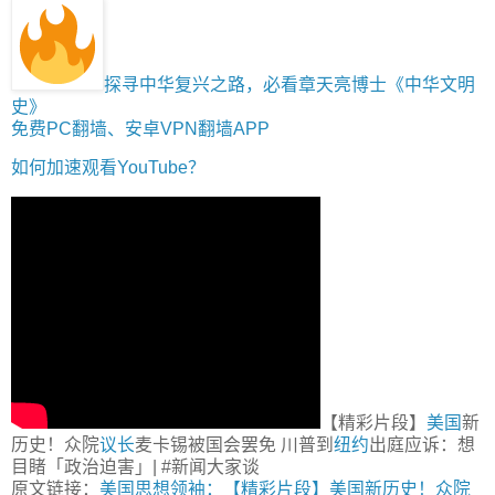
探寻中华复兴之路，必看章天亮博士《中华文明
史》
免费PC翻墙、安卓VPN翻墙APP
如何加速观看YouTube？
【精彩片段】
美国
新
历史！众院
议长
麦卡锡被国会罢免 川普到
纽约
出庭应诉：想
目睹「政治迫害」| #新闻大家谈
原文链接：
美国思想领袖：【精彩片段】美国新历史！众院