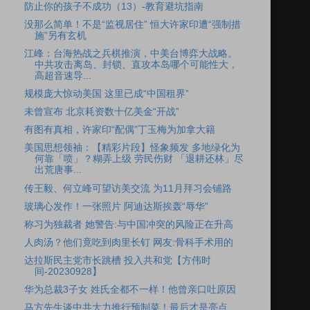
防止你的孩子不成功（13）-教育避坑指南
没那么简单！不是“监视居住” 恒大许家印遭“强制措
施”另有玄机
江峰：台海热战之兵棋推演，中美台博弈大战略。
中共攻击离岛、封锁、直攻本岛哪个可能性大，
高超音速导...
规模庞大惊动美国 这里已成“中国租界”
未曾宣布 北京耗资数十亿美金“开战”
有图有真相，许家印“配偶”丁玉梅为加拿大籍
美国思想领袖：【精彩片段】怪象频发 多地绿化为
何靠「喷」？糊弄上级 劳民伤财 「退耕还林」尽
出荒唐事...
传王毅、何立峰可望访美交流 为11月拜习会铺路
玻璃心发作！一张照片 阿迪达斯挨轰“辱华”
称习为独裁者 她警告:与中国冲突的风险正在升高
人肉汤？他们竟吃到肉里长钉 网友:骨科手术用的
达拉斯民主党市长跳槽 投入共和党【方伟时
间-20230928】
华为总裁3子女 姓氏全都不一样！他曾亲口吐原因
马方先生谈中共大力推行预制菜！最后才是亮点