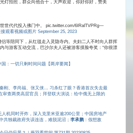
光灯拍照，群众向他合十，大声欢迎，你好你好，赞美
佛门中。 pic.twitter.com/6IRalTVPRg—
观看视频或图片 September 25, 2023
侣等陪同下，从红毯走入灵隐寺内。夫妇二人不时向人群挥
殿内与游客互动交流，巴沙尔夫人还被游客摸脸夸奖：“你很漂
中国：一切只剩时间问题【两岸要闻】
；秦刚、李尚福、张又侠… 习杀红了眼？香港首次失去最
重点审查两类高层官员；拜登联大演说：给中俄无上限的
无人机同时开炸，深入克里米亚逾200公里；中国房地产
中共独裁政府失误连连，难脱泥沼；
李承鹏
：假想敌
日仍应景？｜薇羽看世间 第731期 20230825