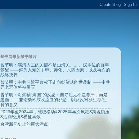
禁书网最新禁书禁片
曾节明：满清入主的关键不是山海关。。。汉本位的百年
梦醒 ——鲜为人知的甲申、赤化、六四因素，以及再次的
战略抉择
曾节明：中共习近平政权正走向朝鲜式的世袭制 ——中共
元老群体将被屠灭
曾节明：对崇祯“殉国”的反思：自寻短见不是尊严，而是
愚蠢 ——兼论柴玲鼓吹流血的邪恶，以及反对派生存/生
育的意义
2023年至2024年，维稳松动&2025年再次疯狂&跨境镇压
&活摘经济&横征暴敛
台湾新闻史上的巨大污点