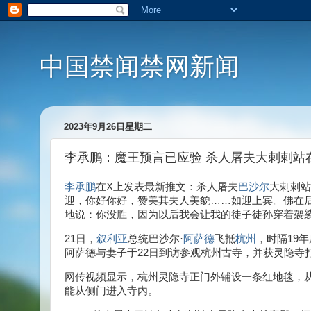
中国禁闻禁网新闻
2023年9月26日星期二
李承鹏：魔王预言已应验 杀人屠夫大剌剌站
李承鹏
在X上发表最新推文：杀人屠夫
巴沙尔
大剌剌站
迎，你好你好，赞美其夫人美貌……如迎上宾。佛在
地说：你没胜，因为以后我会让我的徒子徒孙穿着袈
21日，
叙利亚
总统巴沙尔·
阿萨德
飞抵
杭州
，时隔19
阿萨德与妻子于22日到访参观杭州古寺，并获灵隐寺
网传视频显示，杭州灵隐寺正门外铺设一条红地毯，
能从侧门进入寺内。