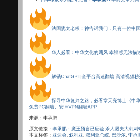
法国犹太老板：神告诉我们，只有一位中
华人必看：中华文化的飓风 幸福感无法描
解锁ChatGPT|全平台高速翻墙:高清视频
探寻中华复兴之路，必看章天亮博士《中
免费PC翻墙、安卓VPN翻墙APP
来源：李承鹏
原文链接：
李承鹏：魔王预言已应验 杀人屠夫大剌剌
本文标签：
亚运会
,
叙利亚
,
叙利亚总统
,
巴沙尔
,
李承