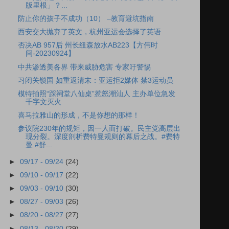
版里根」？...
防止你的孩子不成功（10） –教育避坑指南
西安交大抛弃了英文，杭州亚运会选择了英语
否决AB 957后 州长纽森放水AB223【方伟时
间-20230924】
中共渗透美各界 带来威胁危害 专家吁警惕
习闭关锁国 如重返清末：亚运拒2媒体 禁3运动员
模特拍照“踩祠堂八仙桌”惹怒潮汕人 主办单位急发
千字文灭火
喜马拉雅山的形成，不是你想的那样！
参议院230年的规矩，因一人而打破。民主党高层出
现分裂。深度剖析费特曼规则的幕后之战。#费特
曼 #舒...
►
09/17 - 09/24
(24)
►
09/10 - 09/17
(22)
►
09/03 - 09/10
(30)
►
08/27 - 09/03
(26)
►
08/20 - 08/27
(27)
►
08/13 - 08/20
(29)