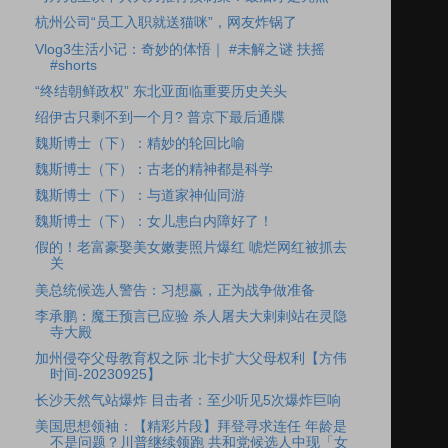
杭州公司“员工入职就送猫咪”，网友炸锅了
Vlog3生活小记：奇妙的体悟｜ #未解之谜 扶摇
#shorts
“终结朝鲜政权” 东北亚面临重要历史关头
绍伊古只剩不到一个月? 普京下最后通牒
魏斯博士（下）：精妙的轮回比喻
魏斯博士（下）：古老的精神都是科学
魏斯博士（下）：与道家神仙同游
魏斯博士（下）：女儿患白内障好了！
假的！老富豪娶美女嫩妻照片爆红 唬烂网红被抓去
关
美总统候选人警告：习想赢，正为战争做准备
李承鹏：魔王预言已应验 杀人屠夫大剌剌站在灵隐
寺大殿
加州侵夺父母教育权之际 北卡扩大父母权利【方伟
时间-20230925】
长沙天然气站爆炸 目击者：至少听见5次爆炸巨响
美国思想领袖：【精彩片段】拜登寻求连任 年龄是
不是问题？川普继续领跑 共和党候选人中现「女