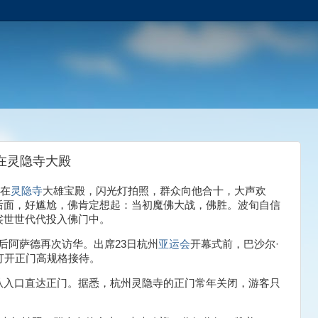
在灵隐寺大殿
在
灵隐寺
大雄宝殿，闪光灯拍照，群众向他合十，大声欢
后面，好尴尬，佛肯定想起：当初魔佛大战，佛胜。波旬自信
裟世世代代投入佛门中。
年后阿萨德再次访华。出席23日杭州
亚运会
开幕式前，巴沙尔·
打开正门高规格接待。
从入口直达正门。据悉，杭州灵隐寺的正门常年关闭，游客只