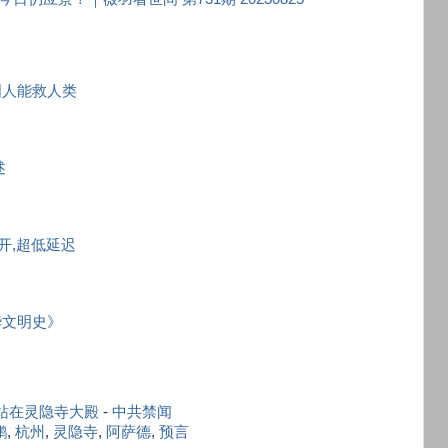
国人能救人类
述
秒开,超低延迟
华文明史》
站在灵隐寺大殿
-
中共禁闻
鹏
,
杭州
,
灵隐寺
,
阿萨德
,
预言