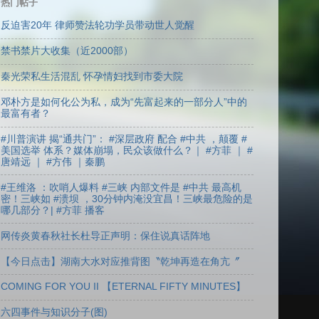
热门帖子
反迫害20年 律师赞法轮功学员带动世人觉醒
禁书禁片大收集（近2000部）
秦光荣私生活混乱 怀孕情妇找到市委大院
邓朴方是如何化公为私，成为“先富起来的一部分人”中的
最富有者？
#川普演讲 揭“通共门”： #深层政府 配合 #中共 ，颠覆 #
美国选举 体系？媒体崩塌，民众该做什么？｜ #方菲 ｜ #
唐靖远 ｜ #方伟 ｜秦鹏
#王维洛 ：吹哨人爆料 #三峡 内部文件是 #中共 最高机
密！三峡如 #溃坝 ，30分钟内淹没宜昌！三峡最危险的是
哪几部分？| #方菲 播客
网传炎黄春秋社长杜导正声明：保住说真话阵地
【今日点击】湖南大水对应推背图〝乾坤再造在角亢〞
COMING FOR YOU II 【ETERNAL FIFTY MINUTES】
六四事件与知识分子(图)