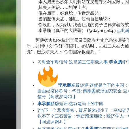
杀人屠夫巴沙尔大剌剌站在灵隐寺大雄宝殿，闪
其夫人美貌……如迎上宾。
佛在后面，好尴尬，佛肯定想起：
当初魔佛大战，佛胜。波旬自信地说：
你没胜，因为以后我会让我的徒子徒孙穿着袈裟世世代代投入
李承鹏（真正的大眼哥） (@dayangelcp)
点此链接
阿萨德夫妇在杭州官员及灵隐寺方丈光泉法师等僧
手，并用中文“你好”打招呼。参访时，夫妇二人在大
亮”，巴沙尔夫人：“你们国家很漂亮。”
习对全军释信号 这是第三任期最大事
李承鹏
评
李承鹏
精辟短评:这就是当下的中国
自由经济体称号；华日: 秦刚案或涉国家安全 
信号【阿波罗网CL】
李承鹏
精辟短评:这就是当下的中国
?当下一个悲哀事实，饭局越来越少了；乌42架
救不了？王石警告：惊雷滚滚继续；经济学人：
【阿波罗网JL】
日本核废水到底有无害？
李承鹏
12年前文章为何今