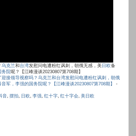
？
乌克兰
和
台湾
发慰问电遭粉红讽刺，朝俄无感，美
日欧
备
国务院
呢？【江峰漫谈20230807第708期】
了迎接领导视察吗？乌克兰和台湾发慰问电遭粉红讽刺，朝俄
，李强的国务院呢？【江峰漫谈20230807第708期】
-
抖音
,
摆拍
,
日欧
,
李强
,
红十字
,
红十字会
,
美日欧