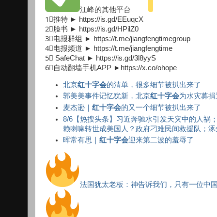
江峰的其他平台
1⃣推特 ► https://is.gd/EEuqcX
2⃣脸书 ► https://is.gd/HPilZ0
3⃣电报群组 ► https://t.me/jiangfengtimegroup
4⃣电报频道 ► https://t.me/jiangfengtime
5⃣ SafeChat ► https://is.gd/3l8yyS
6⃣自动翻墙手机APP ►https://x.co/ohope
北京
红十字会
的清单，很多细节被扒出来了
郭美美事件记忆犹新，北京
红十字会
为水灾募捐
麦杰逊｜
红十字会
的又一个细节被扒出来了
8/6【热搜头条】习近奔驰水引发天灾中的人
赖喇嘛转世成美国人？政府刁难民间救援队；涿州
晖常有思｜
红十字会
迎来第二波的羞辱了
法国犹太老板：神告诉我们，只有一位中