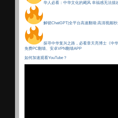
华人必看：中华文化的飓风 幸福感无法描
解锁ChatGPT|全平台高速翻墙:高清视频
探寻中华复兴之路，必看章天亮博士《中
免费PC翻墙、安卓VPN翻墙APP
如何加速观看YouTube？