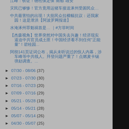
江峰：铁证！牺牲保定保“南都”雄安
灾民已够惨！官方竟用运猪车接送涿州受困民众…
中共最害怕的出现！大批民众拉横幅抗议：还我家
园！这是泄洪【阿波罗网报道】
水淹涿州罪魁祸首是… ｜#方菲时间
【杰森视角】世界突然对中国失去兴趣！经济现实
逼迫中共官员成土匪！中国经济看不到任何“正能
量”！碧桂园...
阿彻141页证词公布，揭从未听说过的惊人内幕，涉
车峰等中共线人。拜登问题严重了！点燃麦卡锡
弹劾调查。...
►
07/30 - 08/06
(37)
►
07/23 - 07/30
(30)
►
07/16 - 07/23
(20)
►
07/09 - 07/16
(29)
►
05/21 - 05/28
(18)
►
05/14 - 05/21
(28)
►
05/07 - 05/14
(26)
►
04/30 - 05/07
(25)