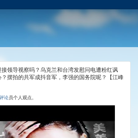
迎接领导视察吗？乌克兰和台湾发慰问电遭粉红讽
心？摆拍的共军成抖音军，李强的国务院呢？【江峰
评论
员个人观点。