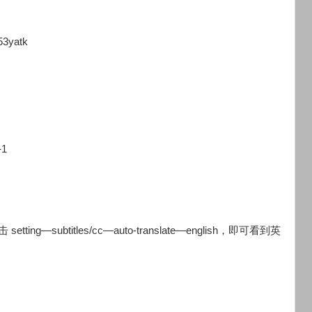
3yatk
-1
—subtitles/cc—auto-translate—english，即可看到英