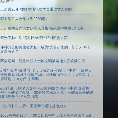
热门帖子
反迫害20年 律师赞法轮功学员带动世人觉醒
禁书禁片大收集（近2000部）
染超级病毒武汉女孩曝光真相 临死遭中共逼迫“认罪”
秦光荣私生活混乱 怀孕情妇找到市委大院
邓朴方是如何化公为私，成为“先富起来的一部分人”中的
最富有者？
两会期间，河北维权人士徐义顺被当地公安软禁在家
#川普演讲 揭“通共门”： #深层政府 配合 #中共 ，颠覆 #
美国选举 体系？媒体崩塌，民众该做什么？｜ #方菲 ｜ #
唐靖远 ｜ #方伟 ｜秦鹏
#王维洛 ：吹哨人爆料 #三峡 内部文件是 #中共 最高机
密！三峡如 #溃坝 ，30分钟内淹没宜昌！三峡最危险的是
哪几部分？| #方菲 播客
【史海】中共将中国夜莺岛赠送越南始末
1000页福西日记、400页病毒密档，藏着怎样黑幕？ #新