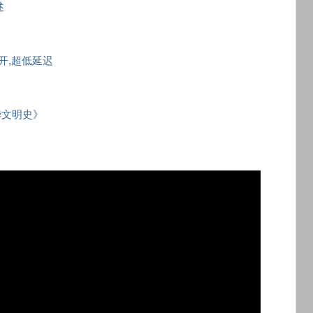
述
秒开,超低延迟
华文明史》