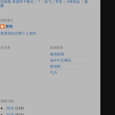
冠病毒 来源终于曝光！？｜真飞｜李茗｜ #唐靖远 ｜秦
鹏
我的简介
禁闻
查看我的完整个人资料
关注者
真相链接
澳洲新闻
海外中文网站
禁闻网
气功
博客归档
►
2026
(218)
►
2025
(974)