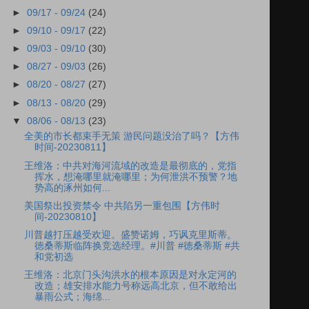
►
09/17 - 09/24
(24)
►
09/10 - 09/17
(22)
►
09/03 - 09/10
(30)
►
08/27 - 09/03
(26)
►
08/20 - 08/27
(27)
►
08/13 - 08/20
(29)
▼
08/06 - 08/13
(23)
全美的市长都束手无策 游民问题没治了吗？【方伟
时间-20230811】
王维洛：中共对海河流域的改造是最彻底的，党指
挥水，想淹哪里就淹哪里；为何泄洪不预警？地
势高的涿州如何...
美国祭出投资禁令 中共陷另一重包围【方伟时
间-20230810】
川普越打压越受欢迎。盛赞诺姆，巧讽克里斯蒂。
徳桑蒂斯临阵换竞选经理。#川普 #徳桑蒂斯 #共
和党初选
王维洛：北京门头沟洪水的根本原因是对永定河的
改造；雄安排水能力号称远高北京，但不敢给出
暴雨公式；海绵...