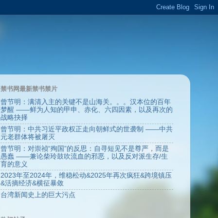
禁书网最新禁书禁片
曾节明：满清入主的关键不是山海关。。。汉本位的百年
梦醒 ——鲜为人知的甲申、赤化、六四因素，以及再次的
战略抉择
曾节明：中共习近平政权正走向朝鲜式的世袭制 ——中共
元老群体将被屠灭
曾节明：对崇祯“殉国”的反思：自寻短见不是尊严，而是
愚蠢 ——兼论柴玲鼓吹流血的邪恶，以及反对派生存/生
育的意义
2023年至2024年，维稳松动&2025年再次疯狂&跨境镇压
&活摘经济&横征暴敛
台湾新闻史上的巨大污点