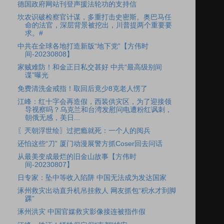
德国政府网站刊登声援法轮功的支持信
坎农识破检察官计谋，多重打击史密斯。奥巴马任
命的法官，深层背景被挖出，川普提两个重要要
求。#
中共在全球各地打造新版“地下党”【方伟时
间-20230808】
家贼难防！和金正日私交甚好 中共“最高级别间
谍”曝光
免费清洗金戒指！取回后竟少8克老人愣了
江峰：红十字会再造假，西装供灾区，为了迎接领
导视察吗？乌克兰和台湾发慰问电遭粉红讽刺，
朝俄无感，美日...
〖兲朝浮世绘〗过把瘾就死：一个人的阅兵
还怕这些“刀” 厦门动漫展警方抓Coser回去问话
从最美变成最烂的旧金山故事【方伟时
间-20230807】
日专家：坠中等收入陷阱 中国无法成为发达国家
涿州救灾出动直升机吊挂救人 网友抓包“积水才到脚
踝”
涿州洪灾 中国官媒救灾影像接连被指作假