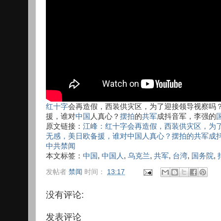
红十字
会再造假，西装供灾区，为了迎接领导视察吗
援，谁对
中国
人真心？
摆拍
的
共军
成抖音军，李强的
原文链接：
江峰：红十字会再造假，西装供灾区，为
无感，美日欧备援，谁对中国人真心？摆拍的共军成抖音军
中共禁闻
本文标签：
中国
,
中国人
,
乌克兰
,
共军
,
台湾
,
国务院
,
发帖者
禁闻
时间：
13:17
没有评论:
发表评论