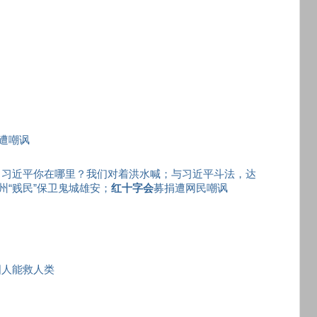
遭嘲讽
祸；习近平你在哪里？我们对着洪水喊；与习近平斗法，达
“贱民”保卫鬼城雄安；
红十字会
募捐遭网民嘲讽
国人能救人类