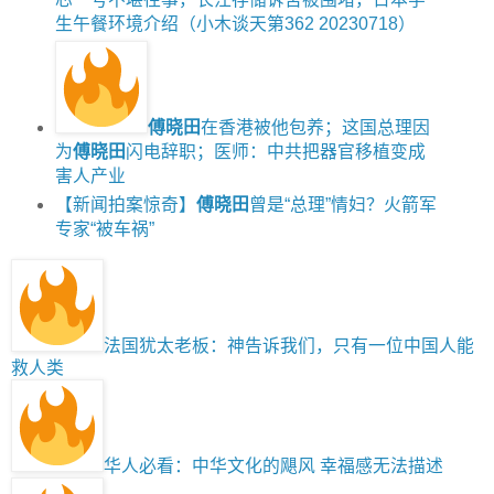
生午餐环境介绍（小木谈天第362 20230718）
傅晓田
在香港被他包养；这国总理因
为
傅晓田
闪电辞职；医师：中共把器官移植变成
害人产业
【新闻拍案惊奇】
傅晓田
曾是“总理”情妇？火箭军
专家“被车祸”
法国犹太老板：神告诉我们，只有一位中国人能
救人类
华人必看：中华文化的飓风 幸福感无法描述