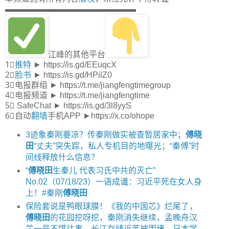
▬▬▬▬▬▬▬▬▬▬▬▬▬▬▬▬
江峰的其他平台
1⃣
推特
► https://is.gd/EEuqcX
2⃣
脸书
► https://is.gd/HPilZ0
3⃣电报群组 ► https://t.me/jiangfengtimegroup
4⃣电报频道 ► https://t.me/jiangfengtime
5⃣ SafeChat ► https://is.gd/3l8yyS
6⃣自动
翻墙
手机APP ►https://x.co/ohope
3迹象秦刚要凉？传秦刚做实被查暂居家中；
傅晓
田
“丈夫”突失踪，私人专机目的地曝光；“秦傅”时
间线释放什么信息？
“
傅晓田
生秦儿 代表习氏中共的灭亡”
No.02（07/18/23）一语成谶：习近平死在女人身
上！#秦刚
傅晓田
保险套说是鸭眼球膜！《我的中国芯》烂尾了，
傅晓田
的花园挖呀挖，秦刚消失继续，孟晚舟汉
芯一号不堪往事，长江存储诉苦被围堵，日本学