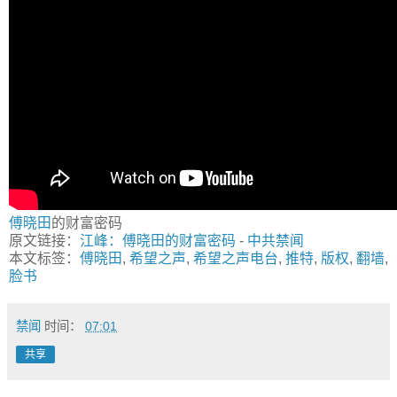
傅晓田
的财富密码
原文链接：
江峰：傅晓田的财富密码
-
中共禁闻
本文标签：
傅晓田
,
希望之声
,
希望之声电台
,
推特
,
版权
,
翻墙
,
脸书
禁闻
时间：
07:01
共享