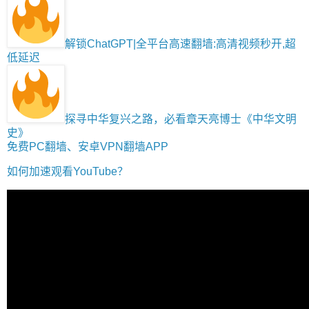
解锁ChatGPT|全平台高速翻墙:高清视频秒开,超
低延迟
探寻中华复兴之路，必看章天亮博士《中华文明
史》
免费PC翻墙、安卓VPN翻墙APP
如何加速观看YouTube？