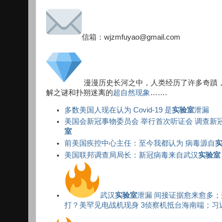
信箱：wjzmfuyao@gmail.com
漫漫历史长河之中，人类经历了许多奇蹟
解之谜和扑朔迷离的
超自然现象
…….
多数美国人现在认为 Covid-19 是
实验室
泄漏
美国会新冠事物委员会 举行首次听证会 调查新
室
前美国疾控中心主任：至今我都认为 病毒源自
美国联邦调查局局长：新冠病毒来自武汉
实验室
武汉
实验室
泄漏 间接证据愈来愈多；
打？美罕见电战机现身 3侦察机抵台海南端；