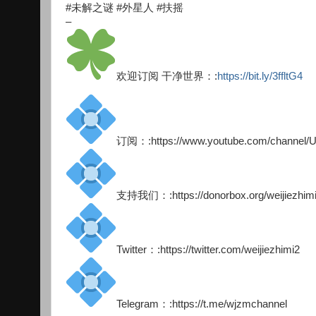
#未解之谜 #外星人 #扶摇
–
欢迎订阅 干净世界：:
https://bit.ly/3ffltG4
订阅：:https://www.youtube.com/channel
支持我们：:https://donorbox.org/weijiezhim
Twitter：:https://twitter.com/weijiezhimi2
Telegram：:https://t.me/wjzmchannel