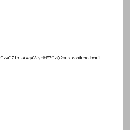
/UCzvQZ1p_-AXgAWiyHhE7CxQ?sub_confirmation=1
i