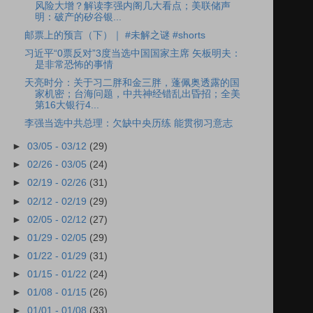
风险大增？解读李强内阁几大看点；美联储声
明：破产的矽谷银...
邮票上的预言（下）｜ #未解之谜 #shorts
习近平“0票反对”3度当选中国国家主席 矢板明夫：
是非常恐怖的事情
天亮时分：关于习二胖和金三胖，蓬佩奥透露的国
家机密；台海问题，中共神经错乱出昏招；全美
第16大银行4...
李强当选中共总理：欠缺中央历练 能贯彻习意志
►
03/05 - 03/12
(29)
►
02/26 - 03/05
(24)
►
02/19 - 02/26
(31)
►
02/12 - 02/19
(29)
►
02/05 - 02/12
(27)
►
01/29 - 02/05
(29)
►
01/22 - 01/29
(31)
►
01/15 - 01/22
(24)
►
01/08 - 01/15
(26)
►
01/01 - 01/08
(33)