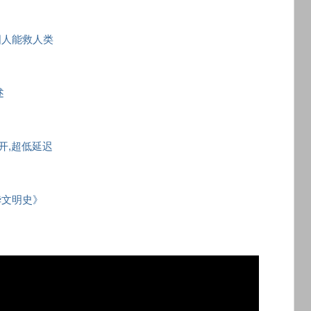
国人能救人类
述
秒开,超低延迟
华文明史》