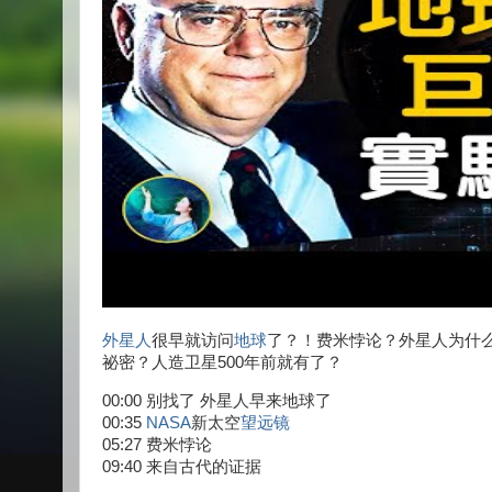
外星人
很早就访问
地球
了？！费米悖论？外星人为什
祕密？人造卫星500年前就有了？
00:00 别找了 外星人早来地球了
00:35
NASA
新太空
望远镜
05:27 费米悖论
09:40 来自古代的证据