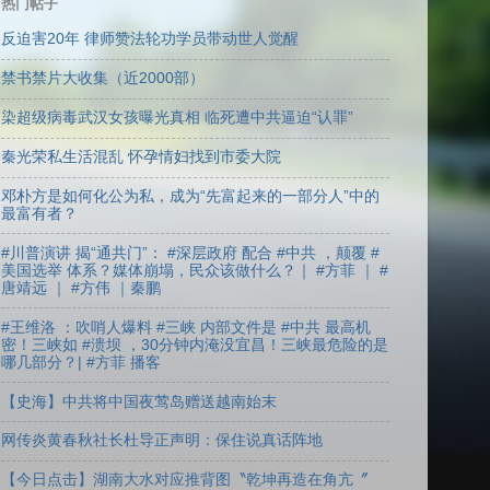
热门帖子
反迫害20年 律师赞法轮功学员带动世人觉醒
禁书禁片大收集（近2000部）
染超级病毒武汉女孩曝光真相 临死遭中共逼迫“认罪”
秦光荣私生活混乱 怀孕情妇找到市委大院
邓朴方是如何化公为私，成为“先富起来的一部分人”中的
最富有者？
#川普演讲 揭“通共门”： #深层政府 配合 #中共 ，颠覆 #
美国选举 体系？媒体崩塌，民众该做什么？｜ #方菲 ｜ #
唐靖远 ｜ #方伟 ｜秦鹏
#王维洛 ：吹哨人爆料 #三峡 内部文件是 #中共 最高机
密！三峡如 #溃坝 ，30分钟内淹没宜昌！三峡最危险的是
哪几部分？| #方菲 播客
【史海】中共将中国夜莺岛赠送越南始末
网传炎黄春秋社长杜导正声明：保住说真话阵地
【今日点击】湖南大水对应推背图〝乾坤再造在角亢〞