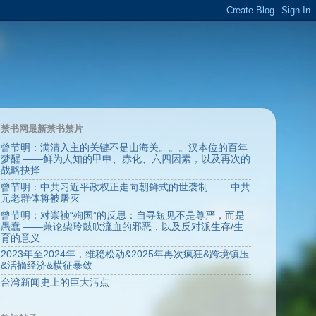
禁书网最新禁书禁片
曾节明：满清入主的关键不是山海关。。。汉本位的百年
梦醒 ——鲜为人知的甲申、赤化、六四因素，以及再次的
战略抉择
曾节明：中共习近平政权正走向朝鲜式的世袭制 ——中共
元老群体将被屠灭
曾节明：对崇祯“殉国”的反思：自寻短见不是尊严，而是
愚蠢 ——兼论柴玲鼓吹流血的邪恶，以及反对派生存/生
育的意义
2023年至2024年，维稳松动&2025年再次疯狂&跨境镇压
&活摘经济&横征暴敛
台湾新闻史上的巨大污点