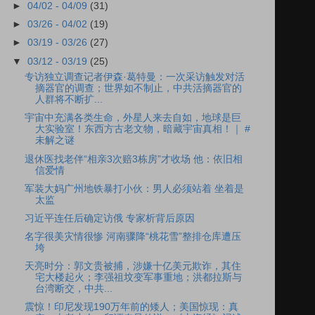
►
04/02 - 04/09
(31)
►
03/26 - 04/02
(19)
►
03/19 - 03/26
(27)
▼
03/12 - 03/19
(25)
专访独立调查记者伊森·葛特曼：一次采访触发对活
摘器官的调查；世界如不制止，中共活摘器官的
人群将不断扩...
宇宙中充满各类生命，外星人来去自如，地球是巨
大实验室！东西方古老文物，暗藏宇宙真相！｜ #
未解之谜
退休医找老伴“相亲3次赔3栋房”才收场 他：依旧相
信爱情
军装大妈广州地铁暴打小伙：男人必须站着 坐着是
太监
习近平连任后确定访俄 专家析背后原因
名字很美灾情很惨 河南骤降“桃花雪”整排仓库遭压
垮
天亮时分：郭文贵被捕，涉嫌十亿美元欺诈，其住
宅大楼起火；李强祖坟变军事重地；洪都拉斯与
台湾断交，中共...
震惊！印尼发现190万年前的矮人；美国惊现：真