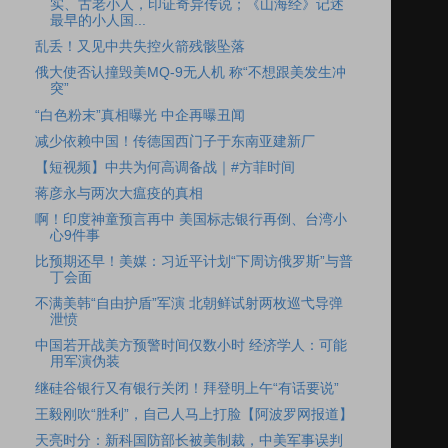
实、古老小人，印证奇异传说；《山海经》记述
最早的小人国...
乱丢！又见中共失控火箭残骸坠落
俄大使否认撞毁美MQ-9无人机 称“不想跟美发生冲
突”
“白色粉末”真相曝光 中企再曝丑闻
减少依赖中国！传德国西门子于东南亚建新厂
【短视频】中共为何高调备战｜#方菲时间
蒋彦永与两次大瘟疫的真相
啊！印度神童预言再中 美国标志银行再倒、台湾小
心9件事
比预期还早！美媒：习近平计划“下周访俄罗斯”与普
丁会面
不满美韩“自由护盾”军演 北朝鲜试射两枚巡弋导弹
泄愤
中国若开战美方预警时间仅数小时 经济学人：可能
用军演伪装
继硅谷银行又有银行关闭！拜登明上午“有话要说”
王毅刚吹“胜利”，自己人马上打脸【阿波罗网报道】
天亮时分：新科国防部长被美制裁，中美军事误判