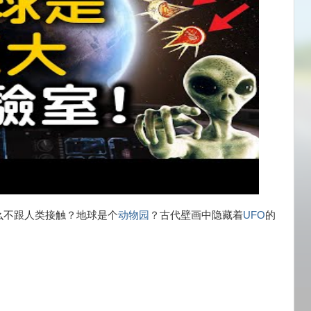
么不跟人类接触？地球是个
动物园
？古代壁画中隐藏着
UFO
的