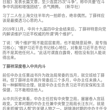
日报》发表长篇文章，至少连提25次“斗争”，称中共要“在斗
争中巩固和增强团结”，杀气腾腾。（新华社）
习丁二人在上海交往半年内一拍即合，绝非偶然。丁薛祥应
该是最摸透习心思的人。
2019年11月，中共十九届四中全会结束后，丁薛祥特意向党
内解读维护习近平权威的所谓“两个维护”。
丁说：“两个维护”既不能层层套用，也不能随意延伸，是专指
习核心；“维护习近平总书记核心地位，对象是习近平总书记
而不是其他任何人。”此话可谓直白露骨，相信没有别人能说
得出来。
丁薛祥深度卷入中共内斗
前任中办主任栗战书升为政治局常委的当月，就交班给丁薛
祥。但丁薛祥去年高升常委后三个多月，中办主任未换人。
有一种解释较合理，就是中办主任负责习近平的安保和生活
保健，习不敢相信他人。
从中共历史来看，中办主任控有中央警卫局，屡屡卷入宫廷
政变。文革时期的中办主任兼中央警卫局局长汪东兴，就是
后来抓捕“四人帮”的关键人物之一。胡锦涛时期的中办主任令