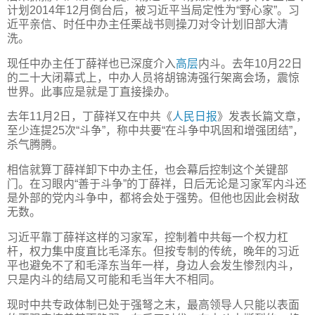
计划2014年12月倒台后，被习近平当局定性为“野心家”。习
近平亲信、时任中办主任栗战书则操刀对令计划旧部大清
洗。
现任中办主任丁薛祥也已深度介入
高层
内斗。去年10月22日
的二十大闭幕式上，中办人员将胡锦涛强行架离会场，震惊
世界。此事应是就是丁直接操办。
去年11月2日，丁薛祥又在中共《
人民日报
》发表长篇文章，
至少连提25次“斗争”，称中共要“在斗争中巩固和增强团结”，
杀气腾腾。
相信就算丁薛祥卸下中办主任，也会幕后控制这个关键部
门。在习眼内“善于斗争”的丁薛祥，日后无论是习家军内斗还
是外部的党内斗争中，都将会处于强势。但他也因此会树敌
无数。
习近平靠丁薛祥这样的习家军，控制着中共每一个权力杠
杆，权力集中度直比毛泽东。但按专制的传统，晚年的习近
平也避免不了和毛泽东当年一样，身边人会发生惨烈内斗，
只是内斗的结局又可能和毛当年大不相同。
现时中共专政体制已处于强弩之末，最高领导人只能以表面