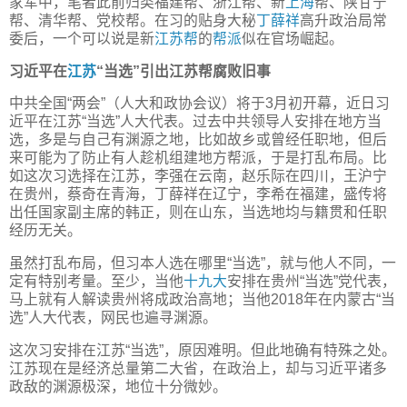
家军中，笔者此前归类福建帮、浙江帮、新
上海
帮、陕甘宁
帮、清华帮、党校帮。在习的贴身大秘
丁薛祥
高升政治局常
委后，一个可以说是新
江苏帮
的
帮派
似在官场崛起。
习近平在
江苏
“当选”引出江苏帮腐败旧事
中共全国“两会”（人大和政协会议）将于3月初开幕，近日习
近平在江苏“当选”人大代表。过去中共领导人安排在地方当
选，多是与自己有渊源之地，比如故乡或曾经任职地，但后
来可能为了防止有人趁机组建地方帮派，于是打乱布局。比
如这次习选择在江苏，李强在云南，赵乐际在四川，王沪宁
在贵州，蔡奇在青海，丁薛祥在辽宁，李希在福建，盛传将
出任国家副主席的韩正，则在山东，当选地均与籍贯和任职
经历无关。
虽然打乱布局，但习本人选在哪里“当选”，就与他人不同，一
定有特别考量。至少，当他
十九大
安排在贵州“当选”党代表，
马上就有人解读贵州将成政治高地；当他2018年在内蒙古“当
选”人大代表，网民也遍寻渊源。
这次习安排在江苏“当选”，原因难明。但此地确有特殊之处。
江苏现在是经济总量第二大省，在政治上，却与习近平诸多
政敌的渊源极深，地位十分微妙。