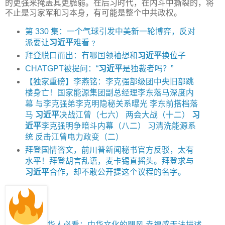
的更强来掩盖其更脆弱。在后习时代，在内斗中撕裂的，将
不止是习家军和习本身，有可能是整个中共政权。
第 330 集：一个气球引发中美新一轮博弈，反对
派要让
习近平
难看﹖
拜登脱口而出：有哪国领袖想和
习近平
换位子
CHATGPT被提问：“
习近平
是独裁者吗？”
【独家重磅】李燕铭：李克强部级团中央旧部跳
楼身亡！国家能源集团副总经理李东落马深度内
幕 与李克强弟李克明隐秘关系曝光 李东前搭档落
马
习近平
决战江曾（七六） 两会大战（十二）
习
近平
李克强明争暗斗内幕（八二） 习清洗能源系
统 反击江曾电力政变（二）
拜登国情咨文，前川普新闻秘书官方反驳，太有
水平！拜登胡言乱语，麦卡锡直摇头。拜登求与
习近平
合作，却不敢公开提这个议程的名字。
华人必看：中华文化的飓风 幸福感无法描述