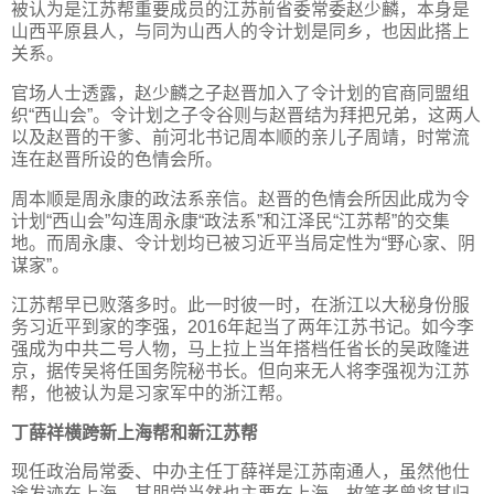
被认为是江苏帮重要成员的江苏前省委常委赵少麟，本身是
山西平原县人，与同为山西人的令计划是同乡，也因此搭上
关系。
官场人士透露，赵少麟之子赵晋加入了令计划的官商同盟组
织“西山会”。令计划之子令谷则与赵晋结为拜把兄弟，这两人
以及赵晋的干爹、前河北书记周本顺的亲儿子周靖，时常流
连在赵晋所设的色情会所。
周本顺是周永康的政法系亲信。赵晋的色情会所因此成为令
计划“西山会”勾连周永康“政法系”和江泽民“江苏帮”的交集
地。而周永康、令计划均已被习近平当局定性为“野心家、阴
谋家”。
江苏帮早已败落多时。此一时彼一时，在浙江以大秘身份服
务习近平到家的李强，2016年起当了两年江苏书记。如今李
强成为中共二号人物，马上拉上当年搭档任省长的吴政隆进
京，据传吴将任国务院秘书长。但向来无人将李强视为江苏
帮，他被认为是习家军中的浙江帮。
丁薛祥横跨新上海帮和新江苏帮
现任政治局常委、中办主任丁薛祥是江苏南通人，虽然他仕
途发迹在上海，其朋党当然也主要在上海，故笔者曾将其归