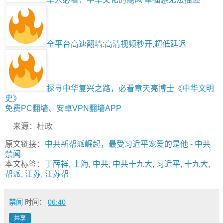
全平台高速翻墙:高清视频秒开,超低延迟
探寻中华复兴之路，必看章天亮博士《中华文明
史》
免费PC翻墙、安卓VPN翻墙APP
来源：杜政
原文链接：
中共新帮派崛起，最受习近平宠爱的是他
-
中共
禁闻
本文标签：
丁薛祥
,
上海
,
中共
,
中共十九大
,
习近平
,
十九大
,
帮派
,
江苏
,
江苏帮
禁闻
时间：
06:40
共享