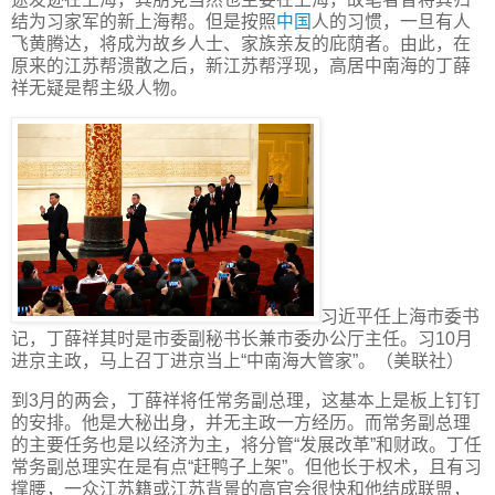
结为习家军的新上海帮。但是按照
中国
人的习惯，一旦有人
飞黄腾达，将成为故乡人士、家族亲友的庇荫者。由此，在
原来的江苏帮溃散之后，新江苏帮浮现，高居中南海的丁薛
祥无疑是帮主级人物。
习近平任上海市委书
记，丁薛祥其时是市委副秘书长兼市委办公厅主任。习10月
进京主政，马上召丁进京当上“中南海大管家”。（美联社）
到3月的两会，丁薛祥将任常务副总理，这基本上是板上钉钉
的安排。他是大秘出身，并无主政一方经历。而常务副总理
的主要任务也是以经济为主，将分管“发展改革”和财政。丁任
常务副总理实在是有点“赶鸭子上架”。但他长于权术，且有习
撑腰，一众江苏籍或江苏背景的高官会很快和他结成联盟，