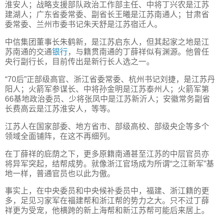
淮安人；战略支援部队政治工作部主任、中将丁兴农是江苏
建湖人；广东省委常委、副省长王曦是江苏南通人；甘肃省
委常委、兰州市委书记朱天舒是江苏宿迁人。
中信集团董事长朱鹤新，是江苏启东人，但其起家之地是江
苏南通的交通
银行
，与籍贯南通的丁薛祥似有渊源。他曾任
央行副行长，目前传出是新行长人选之一。
“70后”正部级高官、浙江省委常委、杭州书记刘捷，是江苏丹
阳人；火箭军参谋长、中将孙金明是江苏泰州人；火箭军第
66基地政治委员、少将张凤中是江苏新沂人；安徽常务副省
长费高云是江苏淮安人，等等。
江苏人在国家部委、地方省市、部级高校、部级央企等多个
领域全面铺阵，在这不再细列。
在丁薛祥的庇荫之下，更多原籍南通甚至江苏的中层官员亦
将异军突起，结帮成势。就像浙江官场成为所谓“之江新军”基
地一样，普通官员也以此为傲。
事实上，在中央委员和中央候补委员中，福建、浙江籍的更
多，足见习家军在福建帮和浙江帮的势力之大。只不过丁薛
祥更为受宠，他横跨的新上海帮和新江苏帮可能后来居上。