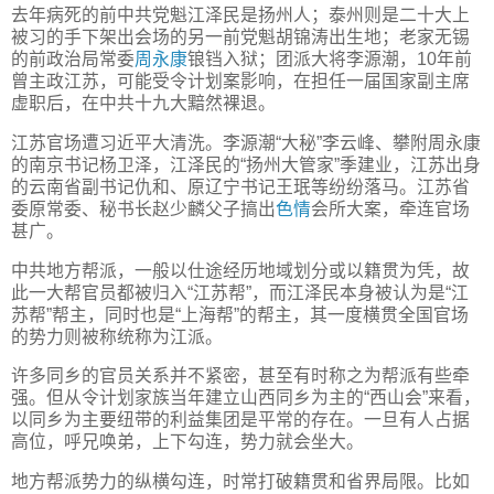
去年病死的前中共党魁江泽民是扬州人；泰州则是二十大上
被习的手下架出会场的另一前党魁胡锦涛出生地；老家无锡
的前政治局常委
周永康
锒铛入狱；团派大将李源潮，10年前
曾主政江苏，可能受令计划案影响，在担任一届国家副主席
虚职后，在中共十九大黯然裸退。
江苏官场遭习近平大清洗。李源潮“大秘”李云峰、攀附周永康
的南京书记杨卫泽，江泽民的“扬州大管家”季建业，江苏出身
的云南省副书记仇和、原辽宁书记王珉等纷纷落马。江苏省
委原常委、秘书长赵少麟父子搞出
色情
会所大案，牵连官场
甚广。
中共地方帮派，一般以仕途经历地域划分或以籍贯为凭，故
此一大帮官员都被归入“江苏帮”，而江泽民本身被认为是“江
苏帮”帮主，同时也是“上海帮”的帮主，其一度横贯全国官场
的势力则被称统称为江派。
许多同乡的官员关系并不紧密，甚至有时称之为帮派有些牵
强。但从令计划家族当年建立山西同乡为主的“西山会”来看，
以同乡为主要纽带的利益集团是平常的存在。一旦有人占据
高位，呼兄唤弟，上下勾连，势力就会坐大。
地方帮派势力的纵横勾连，时常打破籍贯和省界局限。比如