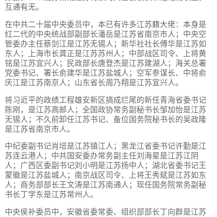
互通有无。
在中共二十届中央委员中，本已有许多江苏籍大佬：本身是
红二代的中央统战部副部长潘岳是江苏省南京市人；中央空
管委办主任蔡剑江是江苏无锡人；新华社社长傅华是江苏如
东人；上海市长龚正是江苏苏州人；中部战区司令、上将黄
铭是江苏宜兴人；民政部长唐登杰是江苏建湖人；海关总署
党委书记、署长俞建华是江苏盐城人；空军参谋长、中将俞
庆江是江苏南京人；山东省长周乃翔是江苏宜兴人。
将习近平的政绩工程雄安新区搞成烂尾的新任青海省委书记
陈刚，是江苏高邮人；全国政协常务副秘书长邹加怡是江苏
无锡人；不久前卸任江苏书记、备位国务院秘书长的吴政隆
是江苏省南京市人。
中纪委副书记肖培是江苏镇江人；黑龙江省委书记许勤是江
苏连云港人；中共国安委办常务副主任刘海星是江苏江阴
人；广西区委副书记刘小明是江苏扬中人；湖北省委书记王
蒙徽是江苏盐城人；南京战区司令、上将王秀斌是江苏如东
人；商务部部长王文涛是江苏南通人；现任国务院常务副秘
书长丁学东是江苏常州人。
中央侯补委员中，安徽省委常委、组织部部长丁向群是江苏