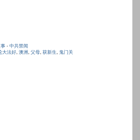
故事
-
中共禁闻
轮大法好
,
澳洲
,
父母
,
获新生
,
鬼门关