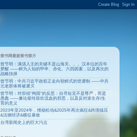
禁书网最新禁书禁片
曾节明：满清入主的关键不是山海关。。。汉本位的百年
梦醒 ——鲜为人知的甲申、赤化、六四因素，以及再次的
战略抉择
曾节明：中共习近平政权正走向朝鲜式的世袭制 ——中共
元老群体将被屠灭
曾节明：对崇祯“殉国”的反思：自寻短见不是尊严，而是
愚蠢 ——兼论柴玲鼓吹流血的邪恶，以及反对派生存/生
育的意义
2023年至2024年，维稳松动&2025年再次疯狂&跨境镇压
&活摘经济&横征暴敛
台湾新闻史上的巨大污点