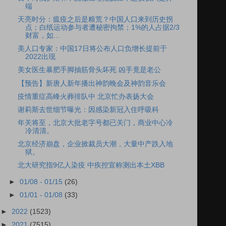
端
天亮时分：瘟疫之后是粮荒？中国人口来到历史拐
点；白纸运动参与者遭秘密拘禁；1%的人占据2/3
财富，如...
美人口专家：中国17日将公布人口负增长提前于
2022出现
美女医生暴肥手脚抽筋骨头坏死 凶手竟是老公
【预告】新唐人新年播出神韵晚会及神韵音乐会
疫情重症高峰火葬排队中 北京忙办表扬大会
谢莉斯去世细节曝光：因感染新冠入住呼吸科
年关将至，北京大批老字号都已关门，商业中心冷
冷清清。
北京经济崩盘，企业掀裁员大潮，大量中产跌入地
狱。
北大研究指9亿人染疫 中疾控宣称测出本土XBB
►
01/08 - 01/15
(26)
►
01/01 - 01/08
(33)
►
2022
(1523)
►
2021
(7515)