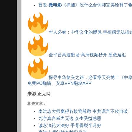
首发-
微电影
《抓捕》没什么台词却完美诠释了
华人必看：中华文化的飓风 幸福感无法描
全平台高速翻墙:高清视频秒开,超低延迟
探寻中华复兴之路，必看章天亮博士《中
免费PC翻墙、安卓VPN翻墙APP
来源:正见网
相关文章：
李洪志大师赢得各族裔尊敬 中共谎言不攻自破
九字真言威力无边 众生受益感恩
诚念法轮大法好 手背骨裂半月好