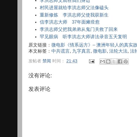
李洪志师父就在我们身边
村民进屋就给李洪志师父法像磕头
重新修炼 李洪志师父使我获新生
信李洪志大师 37年面瘫痊愈
李洪志师父把我弟弟从鬼门关救了回来
罕见眼病 听李洪志大师讲法录音五天复明
原文链接：
微电影《情系远方》– 澳洲年轻人的真实
本文标签：
中共谎言
,
九字真言
,
微电影
,
法轮大法
,
法
发帖者
禁闻
时间：
21:43
没有评论:
发表评论