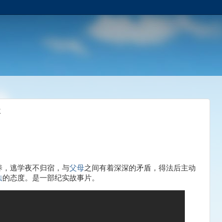
事
养，逃学夜不归宿，与
父母
之间有着深深的矛盾，得法后主动
法
的态度。是一部纪实故事片。