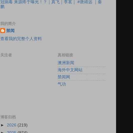
冠病毒 来源终于曝光！？｜真飞｜李茗｜ #唐靖远 ｜秦
鹏
我的简介
禁闻
查看我的完整个人资料
关注者
真相链接
澳洲新闻
海外中文网站
禁闻网
气功
博客归档
►
2026
(219)
►
2025
(974)