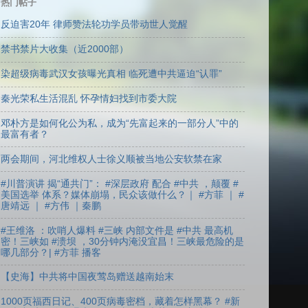
热门帖子
反迫害20年 律师赞法轮功学员带动世人觉醒
禁书禁片大收集（近2000部）
染超级病毒武汉女孩曝光真相 临死遭中共逼迫“认罪”
秦光荣私生活混乱 怀孕情妇找到市委大院
邓朴方是如何化公为私，成为“先富起来的一部分人”中的
最富有者？
两会期间，河北维权人士徐义顺被当地公安软禁在家
#川普演讲 揭“通共门”： #深层政府 配合 #中共 ，颠覆 #
美国选举 体系？媒体崩塌，民众该做什么？｜ #方菲 ｜ #
唐靖远 ｜ #方伟 ｜秦鹏
#王维洛 ：吹哨人爆料 #三峡 内部文件是 #中共 最高机
密！三峡如 #溃坝 ，30分钟内淹没宜昌！三峡最危险的是
哪几部分？| #方菲 播客
【史海】中共将中国夜莺岛赠送越南始末
1000页福西日记、400页病毒密档，藏着怎样黑幕？ #新