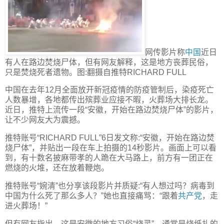
网传影片称
中国
近日
有人在路边焚烧尸体，但有网友解释，这是地方丧葬民俗，
只是焚烧死者遗物。图:翻摄自推特RICHARD FULL
中国在去年12月全面放开新冠疫情的防疫管制后，染疫死亡
人数暴增，各地都传出殡葬业应接不暇，火葬场大排长龙。
近日，推特上流传一段“安徽，开始在路边焚烧尸体”的影片，
让不少网友大为震撼。
推特账号“RICHARD FULL”6日发文称:“安徽，开始在路边焚
烧尸体”，并贴出一段在车上拍摄的14秒影片。画面上可以看
到，有十数名披麻带孝的人跪在大马路上，前方有一团正在
燃烧的火堆，还在放着鞭炮。
推特账号“婉清”也分享该段影片并质疑:“有人想过吗？病毒到
中国为什么死了那么多人？”她也直接痛骂：“跟着
共产党
，走
进火葬场！”
但有网友指出，这是安徽的地方习俗“烧灵”，通常是烧纸扎的