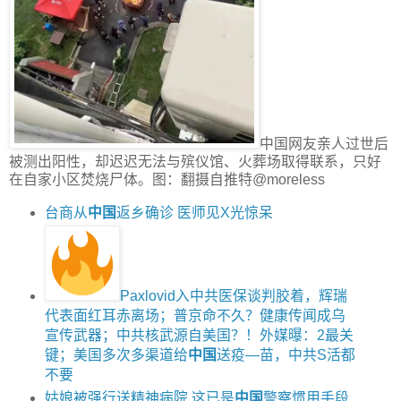
中国网友亲人过世后
被测出阳性，却迟迟无法与殡仪馆、火葬场取得联系，只好
在自家小区焚烧尸体。图：翻摄自推特@moreless
台商从
中国
返乡确诊 医师见X光惊呆
Paxlovid入中共医保谈判胶着，辉瑞
代表面红耳赤离场；普京命不久？健康传闻成乌
宣传武器；中共核武源自美国？！外媒曝：2最关
键；美国多次多渠道给
中国
送疫—苗，中共S活都
不要
姑娘被强行送精神病院 这已是
中国
警察惯用手段