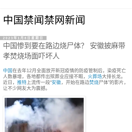
中国禁闻禁网新闻
2023年1月8日星期日
中国惨到要在路边烧尸体？ 安徽披麻带
孝焚烧场面吓坏人
中国
在去年12月全面放开新冠疫情的防疫管制后，染疫死亡
人数暴增，各地都传出殡葬业应接不暇，
火葬场
大排长龙。
近日，
推特
上流传一段“
安徽
，开始在路边
焚烧
尸体”的影片，
让不少网友大为震撼。