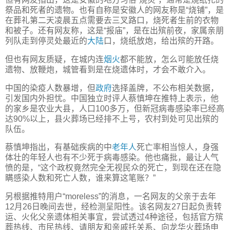
祭品和死者的遗物。也有自称是安徽人的网友称是“烧铺”，是
在葬礼第二天凌晨五点需要去三叉路口，烧死者生前的衣物
和被子。还有网友称，这是“报庙”，是在出殡前夜，家属亲朋
列队走到停灵处最近的
大陆
口，烧纸放炮，给出殡的开路。
但也有网友质疑，在城内连
烟火
都不能放，怎么可能放任烧
遗物、放鞭炮，城管看到是在烧遗体时，才会不敢介入。
中国的染疫人数暴增，但
政府
选择盖牌，不公布相关数据，
引发国内外担忧。中国独立时评人蔡慎坤在推特上表示，他
的家乡是农业大县，人口100多万，但新冠病毒感染率已经高
达90%以上，县火葬场已经排不上号，农村到处可见出殡的
队伍。
蔡慎坤指出，有基础疾病的中
老年人
死亡率相当惊人，身强
体壮的年轻人也有不少死于病毒感染。他也痛批，最让人气
愤的是，“这个政权竟然完全无视民众的死亡，到现在还在隐
瞒感染人数和死亡人数，谁来算这笔账？”
另根据推特用户“moreless”的消息，一名网友的父亲于去年
12月26日晚间去世，经检测呈阳性。该名网友27日起负责转
运、火化父亲遗体相关事宜，尝试透过4种途径，包括官方殡
葬热线、市民热线、请朋友和亲戚托关系、向龙华火葬场申