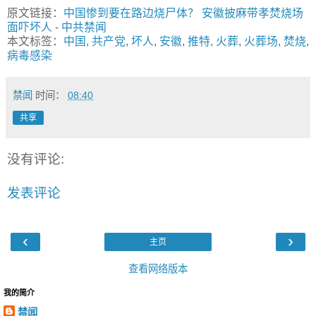
原文链接：
中国惨到要在路边烧尸体？ 安徽披麻带孝焚烧场
面吓坏人
-
中共禁闻
本文标签：
中国
,
共产党
,
坏人
,
安徽
,
推特
,
火葬
,
火葬场
,
焚烧
,
病毒感染
禁闻
时间：
08:40
共享
没有评论:
发表评论
‹
›
主页
查看网络版本
我的简介
禁闻