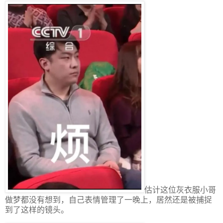
估计这位灰衣服小哥
做梦都没有想到，自己表情管理了一晚上，居然还是被捕捉
到了这样的镜头。