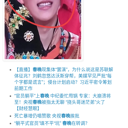
【直播】
春晚
现集体“罢演”，为什么说这是苏联解
体征兆？刘鹤忽悠达沃斯穿帮，美媒罕见严批“每
个字都是谎言”；侵台计划启动？习近平密令筹划
前期工作
“官员躺平”上
春晚
中纪委忙甩锅 专家：大崩溃将
至！央视
春晚
被指太无聊 “挠头哥迷茫弟”火了
【财经慧眼】
死亡暴增仍唱赞歌 央视
春晚
挨批
“躺平式官员”填不平“坑”
春晚
在转调？