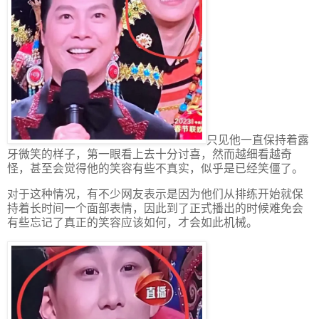
只见他一直保持着露
牙微笑的样子，第一眼看上去十分讨喜，然而越细看越奇
怪，甚至会觉得他的笑容有些不真实，似乎是已经笑僵了。
对于这种情况，有不少网友表示是因为他们从排练开始就保
持着长时间一个面部表情，因此到了正式播出的时候难免会
有些忘记了真正的笑容应该如何，才会如此机械。