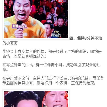
四、保持3分钟不动
的小哥哥
能够登上春晚舞台的伴舞，都是经过了严格的训练，哪怕是
表情，也是认真锻炼过的。
在零点钟声的part，有一位伴舞小哥，成功吸引了观众的注
意。
在钟声敲响之前，主持人们进行了长达3分钟的总结。而任鲁
豫后面的伴舞小哥，就这样用一个表情一直保持到结束。