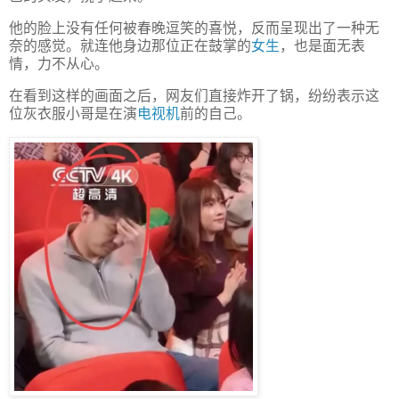
他的脸上没有任何被春晚逗笑的喜悦，反而呈现出了一种无
奈的感觉。就连他身边那位正在鼓掌的
女生
，也是面无表
情，力不从心。
在看到这样的画面之后，网友们直接炸开了锅，纷纷表示这
位灰衣服小哥是在演
电视机
前的自己。