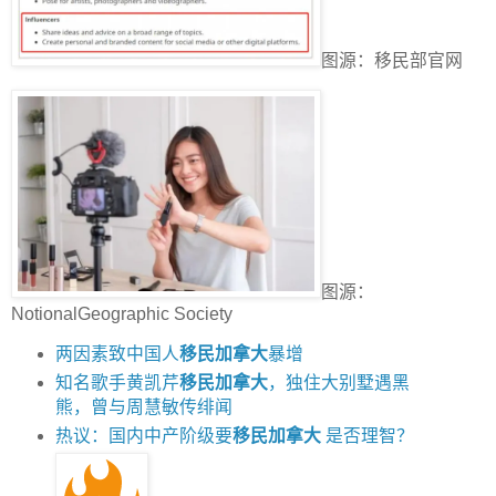
图源：移民部官网
图源：
NotionalGeographic Society
两因素致中国人
移民加拿大
暴增
知名歌手黄凯芹
移民加拿大
，独住大别墅遇黑
熊，曾与周慧敏传绯闻
热议：国内中产阶级要
移民加拿大
是否理智？