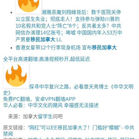
湘雅恶魔刘翔峰背后：数千医院关停
公立医生失业；彻底走人！支持参与弹劾川普的
10名假共和党人士“阵亡”8个；反共者太多？中共
网信办清理14亿账号；唏嘘 中国国内年入53万中
产男要
移民加拿大
LL
香港女星带12个行李现身机场 宣布
移民加拿大
全平台高速翻墙:高清视频秒开,超低延迟
探寻中华复兴之路，必看章天亮博士《中华文明
史》
免费PC翻墙、安卓VPN翻墙APP
华人必看：中华文化的飓风 幸福感无法描述
来源：加拿大
留学生
问吧
原文链接：
“网红”可以EE移民加拿大了！门槛好“模糊”
-
中共
禁闻